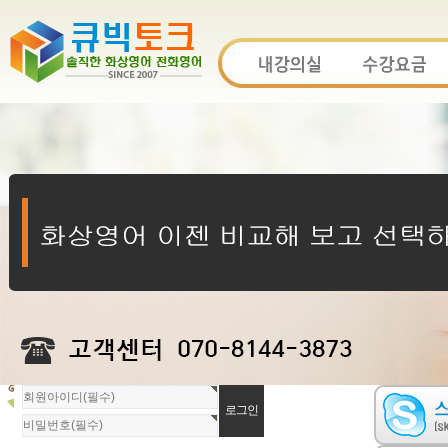
회
원
로
그