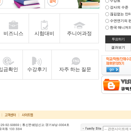
수강료
강사의 수준
끊김없는 인
수연연기의 
한국 매니저의
비즈니스
시험대비
주니어과정
결과보기
입금확인
수강후기
자주 하는 질문