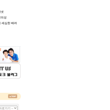
터넷
편의성
 세심한 배려