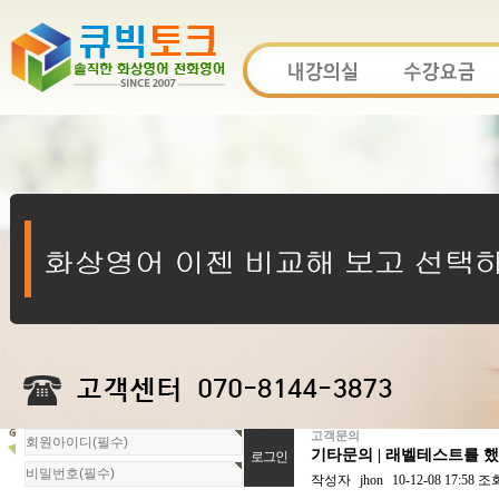
고객문의
회
기타문의 | 래벨테스트를 
원
로
작성자
jhon
10-12-08 17:58
조
그