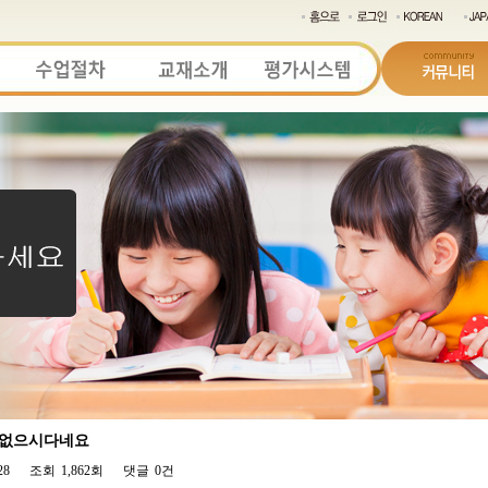
가 없으시다네요
28
조회
1,862회
댓글
0건