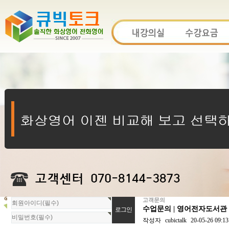
고객문의
회
수업문의 | 영어전자도서관
원
로
작성자
cubictalk
20-05-26 09:13
그