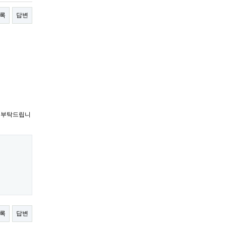
록
답변
인 부탁드립니
록
답변