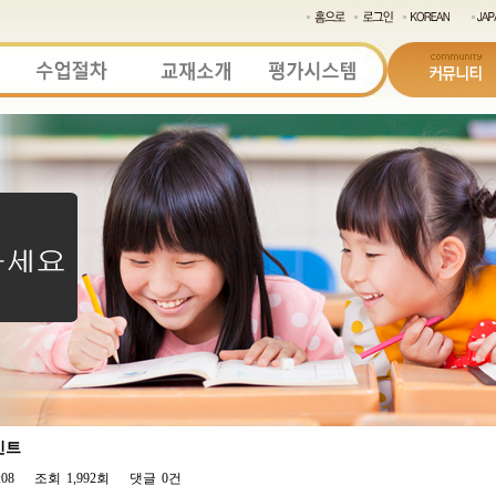
인트
:08
조회
1,992회
댓글
0건