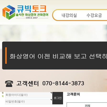
회
고객문의
원
로
전체
그