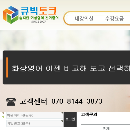
회
고객문의
원
로
전체
그