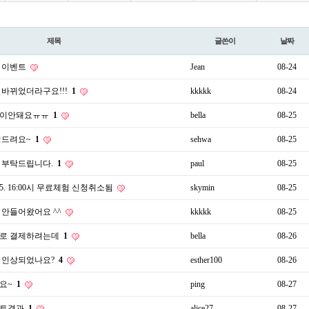
제목
글쓴이
날짜
 이벤트
Jean
08-24
 바뀌었더라구요!!!
1
kkkkk
08-24
청이안돼요ㅠㅠ
1
bella
08-25
청드려요~
1
sehwa
08-25
 부탁드립니다.
1
paul
08-25
8.25. 16:00시 무료체험 신청취소됨
skymin
08-25
 안들어왔어요 ^^
kkkkk
08-25
로 결제하려는데
1
bella
08-26
 인상되었나요?
4
esther100
08-26
요~
1
ping
08-27
스트결과
1
alice27
08-27