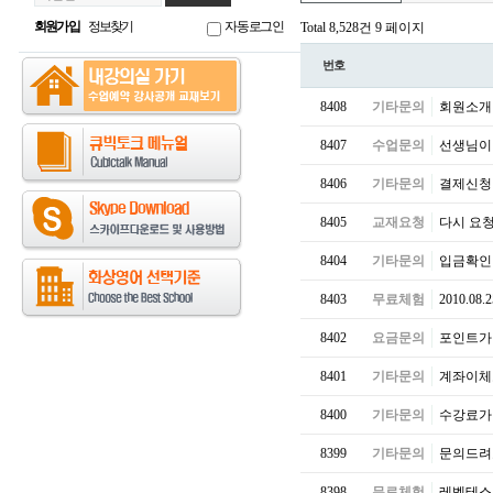
회원가입
정보찾기
자동로그인
Total 8,528건
9 페이지
번호
8408
기타문의
회원소개
8407
수업문의
선생님이
8406
기타문의
결제신
8405
교재요청
다시 요
8404
기타문의
입금확인
8403
무료체험
2010.0
8402
요금문의
포인트가
8401
기타문의
계좌이체
8400
기타문의
수강료가
8399
기타문의
문의드려
8398
무료체험
레벨테