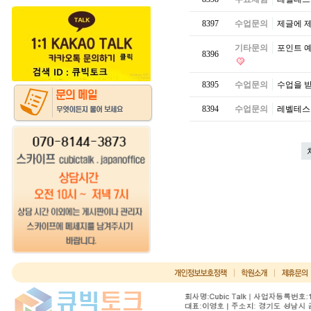
8397
수업문의
제글에 제
기타문의
포인트 
8396
8395
수업문의
수업을 
8394
수업문의
레벨테스