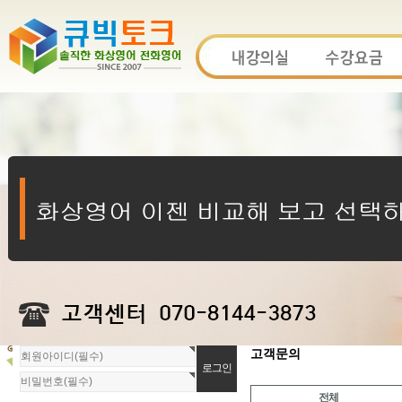
회
고객문의
원
로
전체
그