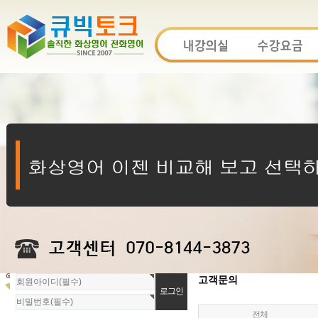
회
고객문의
원
로
전체
그