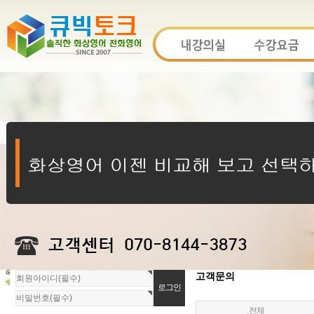
회
고객문의
원
로
전체
그