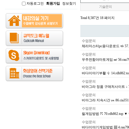
자동로그인
회원가입
정보찾기
인
기술문의
Total 8,587건
18 페이지
수업문의
체리마스터pc용다운로드 ㎧ 57.r
수업문의
우주전함야마토게임 ㎣ 56.rau7
수업문의
바다이야기부활 ╅ 14.rdh862.
수업문의
비아그라 정품 구매처사이트 ↓ 78.c
수업문의
비아그라 지속시간 ㏘ 86.cia3
수업문의
릴게임방법 ☈ 70.rdh862.top
수업문의
바다이야기게임방법 ▦ 4.rau79