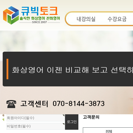
회
고객문의
원
로
전체
그