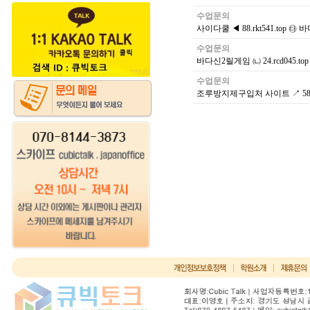
수업문의
사이다쿨 ◀ 88.rkt541.top 
수업문의
바다신2릴게임 ㈁ 24.rcd045.
수업문의
조루방지제구입처 사이트 ↗ 58.c