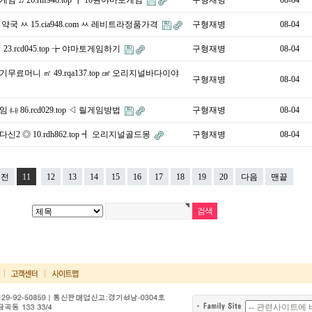
 ♫ 26.rnf948.top ╈ 10원야마토게임
구형재병
08-04
약국 ㅆ 15.cia948.com ㅆ 레비트라정품가격
구형재병
08-04
23.rcd045.top ╆ 야마토게임하기
구형재병
08-04
무료머니 ㎡ 49.rqa137.top ㎤ 오리지널바다이야
구형재병
08-04
㈏ 86.rcd029.top ◁ 릴게임방법
구형재병
08-04
2 ◎ 10.rdh862.top ┫ 오리지널골드몽
구형재병
08-04
이전
11
12
13
14
15
16
17
18
19
20
다음
맨끝