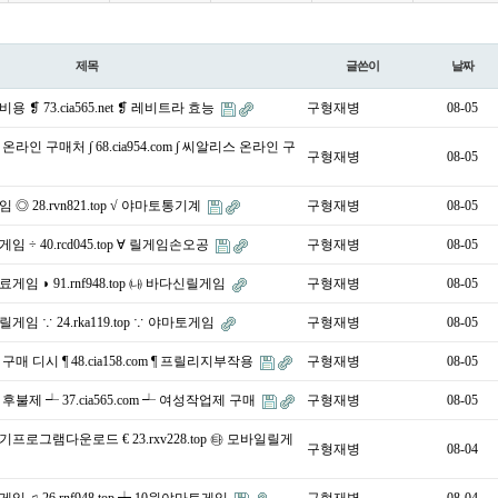
제목
글쓴이
날짜
 ❡ 73.cia565.net ❡ 레비트라 효능
구형재병
08-05
라인 구매처 ∫ 68.cia954.com ∫ 씨알리스 온라인 구
구형재병
08-05
◎ 28.rvn821.top √ 야마토통기계
구형재병
08-05
 ÷ 40.rcd045.top ∀ 릴게임손오공
구형재병
08-05
임 ◗ 91.rnf948.top ㈏ 바다신릴게임
구형재병
08-05
임 ∵ 24.rka119.top ∵ 야마토게임
구형재병
08-05
매 디시 ¶ 48.cia158.com ¶ 프릴리지부작용
구형재병
08-05
불제 ┵ 37.cia565.com ┵ 여성작업제 구매
구형재병
08-05
프로그램다운로드 € 23.rxv228.top ㉹ 모바일릴게
구형재병
08-04