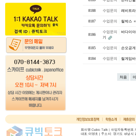
8189
수업문의
온라인릴게임
8188
수업문의
레비트라 
8187
수업문의
릴박스 ∝ 
수업문의
바다이야기
8186
기
8185
수업문의
손오공게임 
8184
수업문의
릴게임바다신
처음