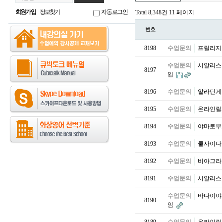
회원가입
정보찾기
자동로그인
Total 8,348건
11 페이지
번호
8198
수업문의
프릴리지비용
수업문의
시알리스 온
8197
입
8196
수업문의
알라딘게임 
8195
수업문의
온라인릴게임
8194
수업문의
야마토무료게
8193
수업문의
쿨사이다릴게
8192
수업문의
비아그라 구
8191
수업문의
시알리스 후
수업문의
바다이야기
8190
임