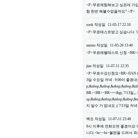
<P>무료체험해보고 싶은데 가입
험 한번 해볼수없을까요? </P>
sook
작성일
11-05-17 22:10
<P>무료테스트받고 싶습니다. 5월
naruto
작성일
11-05-26 13:40
<P>무료레벨테스트 신청 <BR>화상 
jian
작성일
11-07-11 22:35
<P>무료수강신청요<BR>JIAN ( 쟌
3일 수요일 저녁 : 9:00이 좋겠내요<BR>
p;&nbsp;&nbsp;&nbsp;&nbsp;&n
BR><BR><BR>==&gt; 7/13일
sp;&nbsp;&nbsp;&nbsp;&nbs
지 알수 가 없내요 ;( 7/13일 저녁 8
백조
작성일
11-07-11 23:48
9시 이후에 전화오면 좋겠어요<
니다.<br><br>불편을 드려서 죄