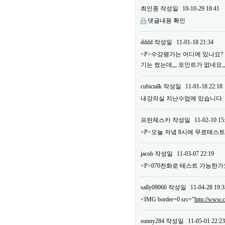
최인종
작성일
10-10-29 18:41
댓글내용 확인
dddd
작성일
11-01-18 21:34
<P>수강평가는 어디에 있나요?
기는 썼는데,,, 포인트가 없네요,
cubictalk
작성일
11-01-18 22:18
내강의실 지난수업에 있습니다.
프란체스카
작성일
11-02-10 15
<P>오늘 저녘 8시에 무료테스트
jacob
작성일
11-03-07 22:19
<P>070전화로 테스트 가능한가요?
sally09060
작성일
11-04-28 19:3
<IMG border=0 src="
http://www.
sunny284
작성일
11-05-01 22:23