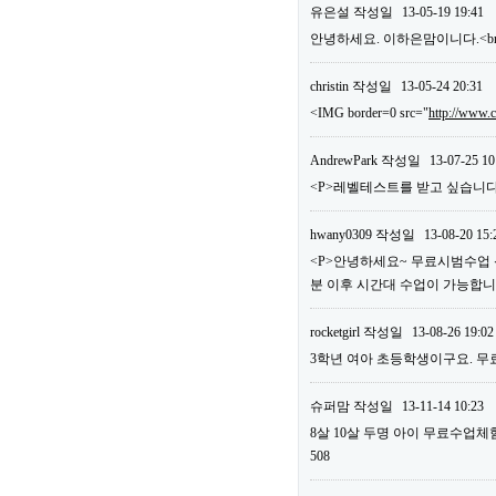
유은설
작성일
13-05-19 19:41
안녕하세요. 이하은맘이니다.<br>
christin
작성일
13-05-24 20:31
<IMG border=0 src="
http://www.
AndrewPark
작성일
13-07-25 10
<P>레벨테스트를 받고 싶습니다.
hwany0309
작성일
13-08-20 15:
<P>안녕하세요~ 무료시범수업 신청
분 이후 시간대 수업이 가능합니다.<
rocketgirl
작성일
13-08-26 19:02
3학년 여아 초등학생이구요. 무료수
슈퍼맘
작성일
13-11-14 10:23
8살 10살 두명 아이 무료수업체험 
508