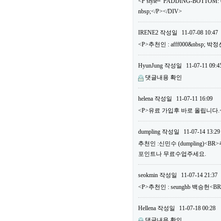
<P style="PADDING-BOTTOM: 0
nbsp;</P></DIV>
IRENE2
작성일
11-07-08 10:47
<P>추천인 : afff000&nbsp; 
HyunJung
작성일
11-07-11 09:4
댓글내용 확인
helena
작성일
11-07-11 16:09
<P>유료 가입후 바로 올립니다.<B
dumpling
작성일
11-07-14 13:29
추천인 :신민수 (dumpling)<B
포인트나 무료수업주세요.
seokmin
작성일
11-07-14 21:37
<P>추천인 : seunghb 백승헌<B
Hellena
작성일
11-07-18 00:28
댓글내용 확인