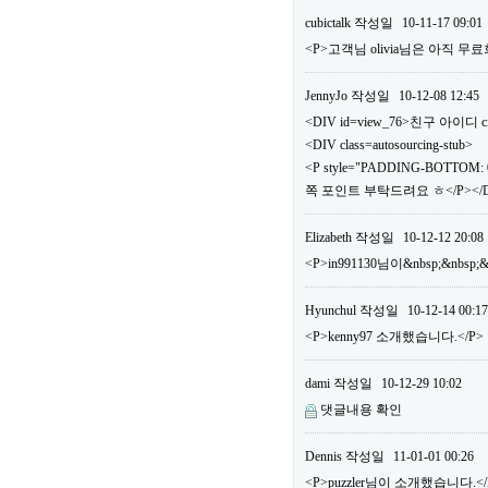
cubictalk
작성일
10-11-17 09:01
<P>고객님 olivia님은 아직
JennyJo
작성일
10-12-08 12:45
<DIV id=view_76>친구 아이디 ci
<DIV class=autosourcing-stub>
<P style="PADDING-BOTTOM: 0
쪽 포인트 부탁드려요 ㅎ</P></DI
Elizabeth
작성일
10-12-12 20:08
<P>in991130님이&nbsp;&nbs
Hyunchul
작성일
10-12-14 00:17
<P>kenny97 소개했습니다.</P>
dami
작성일
10-12-29 10:02
댓글내용 확인
Dennis
작성일
11-01-01 00:26
<P>puzzler님이 소개했습니다.</