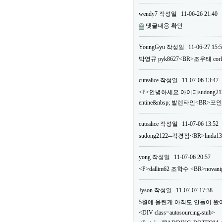
wendy7
작성일
11-06-26 21:40
댓글내용 확인
YoungGyu
작성일
11-06-27 15:
박영규 pyk8627<BR>조우태 c
cutealice
작성일
11-07-06 13:47
<P>안녕하세요 아이디sudong2122
entine&nbsp; 발렌타인<BR>
cutealice
작성일
11-07-06 13:52
sudong2122--깈경점<BR>linda1
yong
작성일
11-07-06 20:57
<P>dallim62 조학수 <BR>n
Jyson
작성일
11-07-07 17:38
5월에 올린게 아직도 안들어 왔어요.
<DIV class=autosourcing-stub>