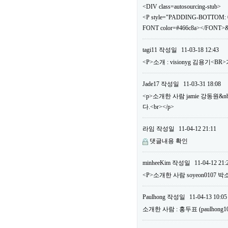
<DIV class=autosourcing-stub>
<P style="PADDING-BOTTOM: 0
FONT color=#466c8a></FONT>&
tagi11
작성일
11-03-18 12:43
<P>소개 : visionyg 김용기<B
Jade17
작성일
11-03-31 18:08
<p>소개한 사람 jamie 강동원&n
다.<br></p>
라임
작성일
11-04-12 21:11
댓글내용 확인
minheeKim
작성일
11-04-12 21:
<P>소개한 사람 soyeon0107 박
Paulhong
작성일
11-04-13 10:05
소개한 사람 : 홍두표 (paulho