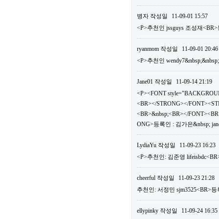
병자
작성일
11-09-01 15:57
<P>추천인 jssguys 조성재<BR>
ryanmom
작성일
11-09-01 20:46
<P>추천인 wendy7&nbsp;&nbsp
Jane01
작성일
11-09-14 21:19
<P><FONT style="BACKGROUN
<BR></STRONG></FONT><ST
<BR>&nbsp;<BR></FONT><BR>
ONG>등록인 : 김가은&nbsp; jan
LydiaYu
작성일
11-09-23 16:23
<P>추천인: 김준영 lifeisbdc<BR
cheerful
작성일
11-09-23 21:28
추천인: 서정민 sjm3525<BR>등록
ellypinky
작성일
11-09-24 16:35