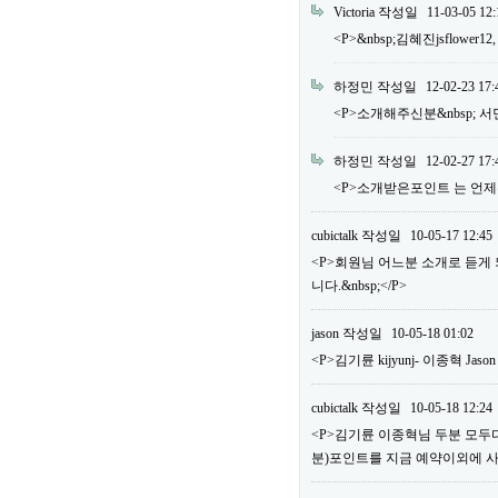
Victoria
작성일
11-03-05 12:
<P>&nbsp;김혜진jsflower12
하정민
작성일
12-02-23 17:
<P>소개해주신분&nbsp; 서민우 m
하정민
작성일
12-02-27 17:
<P>소개받은포인트 는 언제주
cubictalk
작성일
10-05-17 12:45
<P>회원님 어느분 소개로 듣게
니다.&nbsp;</P>
jason
작성일
10-05-18 01:02
<P>김기륜 kijyunj- 이종혁 Jaso
cubictalk
작성일
10-05-18 12:24
<P>김기륜 이종혁님 두분 모두다&
분)포인트를 지금 예약이외에 사용하실 