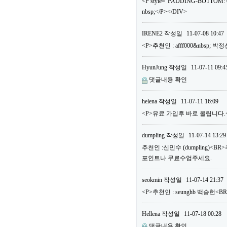
<P style="PADDING-BOTTOM: 0
nbsp;</P></DIV>
IRENE2
작성일
11-07-08 10:47
<P>추천인 : afff000&nbsp; 
HyunJung
작성일
11-07-11 09:4
댓글내용 확인
helena
작성일
11-07-11 16:09
<P>유료 가입후 바로 올립니다.<B
dumpling
작성일
11-07-14 13:29
추천인 :신민수 (dumpling)<B
포인트나 무료수업주세요.
seokmin
작성일
11-07-14 21:37
<P>추천인 : seunghb 백승헌<B
Hellena
작성일
11-07-18 00:28
댓글내용 확인