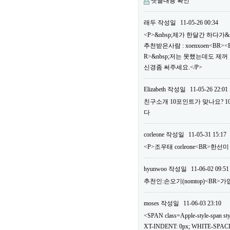
댓글내용 확인
래두
작성일
11-05-26 00:34
<P>&nbsp;제가 한달간 하다가&
추천받은사람 : xoenxoen<B
R>&nbsp;저는 못했는데도 제
신경좀 써주세요.</P>
Elizabeth
작성일
11-05-26 22:01
친구소개 10포인트가 맞나요? 
다
corleone
작성일
11-05-31 15:17
<P>조우태 corleone<BR>한선
hyunwoo
작성일
11-06-02 09:51
추천인:손오기(nomtop)<BR>가
moses
작성일
11-06-03 23:10
<SPAN class=Apple-style-span
XT-INDENT: 0px; WHITE-SPACE: 