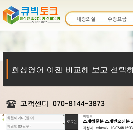
이벤트
회
소개해준분 소개받으신분 모
원
로
작성자
cubictalk
10-02-08 16:33
그