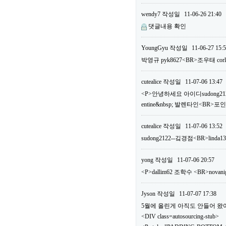
wendy7
작성일
11-06-26 21:40
댓글내용 확인
YoungGyu
작성일
11-06-27 15:
박영규 pyk8627<BR>조우태 c
cutealice
작성일
11-07-06 13:47
<P>안녕하세요 아이디sudong2122
entine&nbsp; 발렌타인<BR>
cutealice
작성일
11-07-06 13:52
sudong2122--깈경점<BR>linda1
yong
작성일
11-07-06 20:57
<P>dallim62 조학수 <BR>n
Jyson
작성일
11-07-07 17:38
5월에 올린게 아직도 안들어 왔어요.
<DIV class=autosourcing-stub>