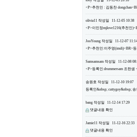
toby
작성일
11-12-03 20:18
<P>추천인 : 김동찬 dongchan<
olivia11
작성일
11-12-05 10:38
<P>이민정mjlove1216(추천인)<
JooYoung
작성일
11-12-07 11:1
<P>추천인:이주영(imdi)<BR>등록
Samsamsam
작성일
11-12-08 08
<P>등록인:drummersam 조한샘 
송원호
작성일
11-12-10 19:07
등록인&nbsp; cuttygoy&nbsp;
bang
작성일
11-12-14 17:29
댓글내용 확인
Jamie11
작성일
11-12-16 22:33
댓글내용 확인