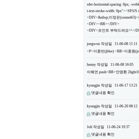
rder-horizontal-spacing: 0px; -webki
t-text-stroke-width: 0px"><SPA
<DIV>&nbsp;이정은(sonnet63)<
<DIV><BR></DIV>
<DIV>포인트 부탁드려요^^</DIV
jongwon
작성일
11-06-08 11:11
<P>이종빈(jblee) <BR>이종원(
henny
작성일
11-06-08 16:05
이혜연 puuh<BR>안명환 2li
kyungjin
작성일
11-06-17 13:21
댓글내용 확인
kyungjin
작성일
11-06-20 08:12
댓글내용 확인
Joli
작성일
11-06-24 19:37
댓글내용 확인