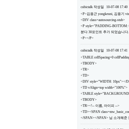
cubictalk
작성일
10-07-08 17:40
<P>김용근 yongkeuni, 김용기 vis
<DIV class=autosourcing-stub>
<P style="PADDING-BOTTOM: 0
분다 30포인트 추가 되었습니다.</
<P></P>
cubictalk
작성일
10-07-08 17:41
<TABLE cellSpacing=0 cellPaddi
<TBODY>
<TR>
<TD>
<DIV style="WIDTH: 10px"></
<TD vAlign=top width="100%">
<TABLE style="BACKGROUND: url(.
<TBODY>
<TR><!-- 이름, 아이피 -->
<TD><SPAN class=mw_basic_c
</SPAN></SPAN> 님 소개해준 