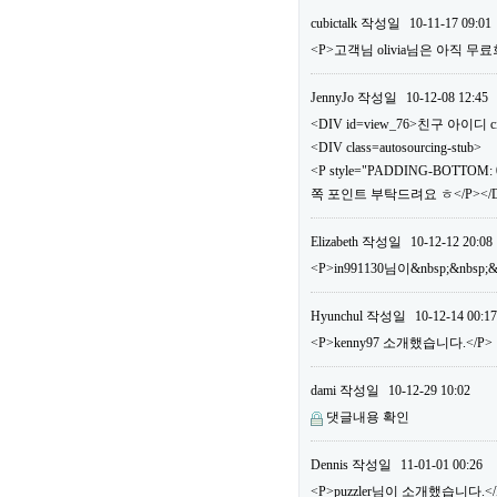
cubictalk
작성일
10-11-17 09:01
<P>고객님 olivia님은 아직
JennyJo
작성일
10-12-08 12:45
<DIV id=view_76>친구 아이디 ci
<DIV class=autosourcing-stub>
<P style="PADDING-BOTTOM: 0
쪽 포인트 부탁드려요 ㅎ</P></DI
Elizabeth
작성일
10-12-12 20:08
<P>in991130님이&nbsp;&nbs
Hyunchul
작성일
10-12-14 00:17
<P>kenny97 소개했습니다.</P>
dami
작성일
10-12-29 10:02
댓글내용 확인
Dennis
작성일
11-01-01 00:26
<P>puzzler님이 소개했습니다.</