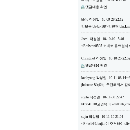
kellyyu
작성일
10-09-26 17:01
댓글내용 확인
bb4u
작성일
10-09-28 22:12
김보운 bb4u<BR>김진혁 bla
Jace1
작성일
10-10-19 15:46
<P>ilwon8505 소개로 유료결
ChristineJ
작성일
10-10-25 22:5
댓글내용 확인
kunhyung
작성일
10-11-08 14:4
jhdcome &lt;&lt;- 추천해줘서
sophi
작성일
10-11-08 22:47
kko641018고경옥이 kdy0826,km
sujin
작성일
10-11-15 21:54
<P>닉네임sujin 이 추천하여 o