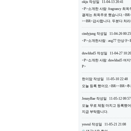
okju
작성일
11-04-13 20:41
<P>소개한 사람: fragrancy
결제는 최옥주로 했습니다.<BR>
><BR>감사합니다. 두분다 처리
cindyjung
작성일
11-04-26 00:25
<P>소개한사람 : asg77 안상구
duwldud5
작성일
11-04-27 10:2
<P>소개한 사람: duwldud5 여
P>
헌이맘
작성일
11-05-10 22:48
오늘 등록 했어요.<BR><BR>추천
JennyBae
작성일
11-05-12 09:57
오늘 무료 체험 마치고 등록했어요.<
지급 부탁합니다.
yeseul
작성일
11-05-21 21:08