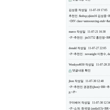
김성중
작성일
11-07-19 17:05
추천인 :&nbsp;sjkim16 김성중<
<DIV class=autosourcing-stub>&
marco
작성일
11-07-21 16:38
<P>추천인 : jin31752 홍진영
donald
작성일
11-07-27 22:05
<P>추천인 : novanight 이현수
Wonkyu4650
작성일
11-07-28 2
댓글내용 확인
jhon
작성일
11-07-30 12:48
<P>추천인 권경돈(jhon)<BR>
p;</P>
구미베어
작성일
11-07-30 12:5
<P>소개: 한국영 (zmfjsl15)<BR>