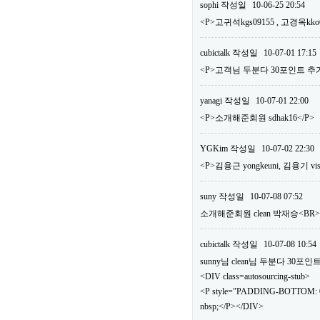
sophi
작성일
10-06-25 20:54
<P>고귀석kgs09155 , 고경옥kko
cubictalk
작성일
10-07-01 17:15
<P>고객님 두분다 30포인트 추가
yanagi
작성일
10-07-01 22:00
<P>소개해준회원 sdhak16</P>
YGKim
작성일
10-07-02 22:30
<P>김용근 yongkeuni, 김용기 vis
suny
작성일
10-07-08 07:52
소개해준회원 clean 박재승<B
cubictalk
작성일
10-07-08 10:54
sunny님 clean님 두분다 30
<DIV class=autosourcing-stub>
<P style="PADDING-BOTTOM: 0
nbsp;</P></DIV>