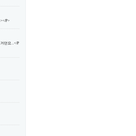
</P>
던요...</P