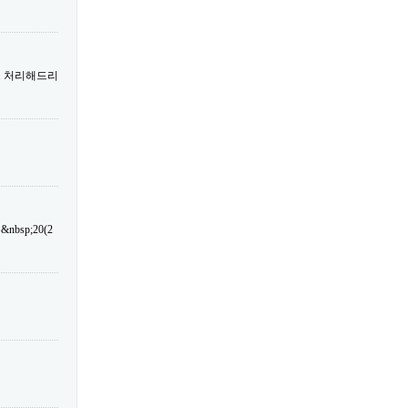
트 처리해드리
sp;20(2