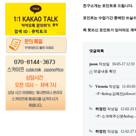
친구소개는 포인트로 드립니다.
포인트는 수업기간 중에만 쓰실수
즉 못쓰신 포인트가 있더라도 계
댓글목록
jason
작성일
10-05-17 12:33
댓글내용 확인
Victoria
작성일
11-03-05
<P>&nbsp;김혜진jsflower
하정민
작성일
12-02-23 
<P>소개해주신분&nbsp; 서민우
하정민
작성일
12-02-27 