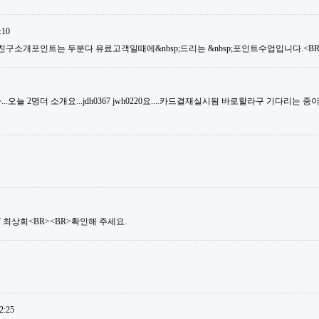
:10
친구소개포인트는 두분다 유료고객일때에&nbsp;드리는 &nbsp;포인트수업입니다.<BR>
오늘 2명더 소개요...jdh0367 jwh0220요....카드결재실시됨 바로할라구 기다리는 중이거
ng07 최상희<BR><BR>확인해 주세요.
2:25