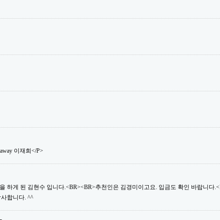
saway 이재희</P>
 하게 된 김현수 입니다.<BR><BR>추천인은 김경미이고요. 입금도 확인 바랍니다.<B
사합니다. ^^