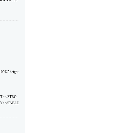
NG-TOP: 0p
100%" height
NT></STRO
Y></TABLE