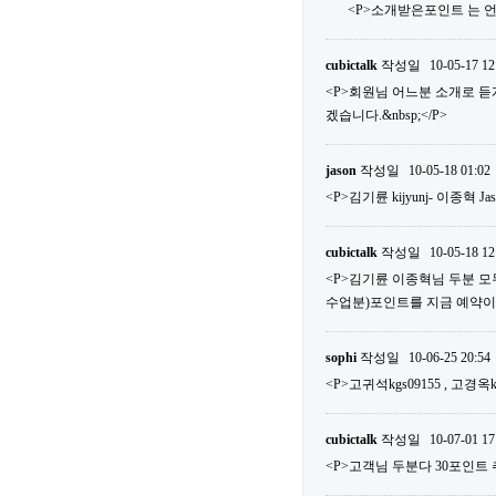
<P>소개받은포인트 는 언
cubictalk
작성일
10-05-17 12
<P>회원님 어느분 소개로 
겠습니다.&nbsp;</P>
jason
작성일
10-05-18 01:02
<P>김기륜 kijyunj- 이종혁 Ja
cubictalk
작성일
10-05-18 12
<P>김기륜 이종혁님 두분 모두다
수업분)포인트를 지금 예약이외에 사
sophi
작성일
10-06-25 20:54
<P>고귀석kgs09155 , 고경옥k
cubictalk
작성일
10-07-01 17
<P>고객님 두분다 30포인트 