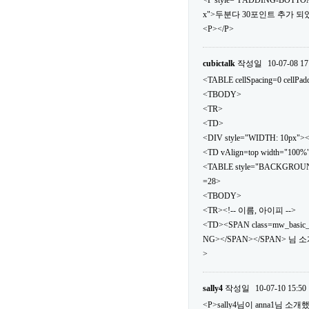
<P style="PADDING-BOTTOM
x">두분다 30포인트 추가 되었
<P></P>
cubictalk
작성일
10-07-08 17
<TABLE cellSpacing=0 cellPa
<TBODY>
<TR>
<TD>
<DIV style="WIDTH: 10px">
<TD vAlign=top width="100%
<TABLE style="BACKGROUND: url
=28>
<TBODY>
<TR><!-- 이름, 아이피 -->
<TD><SPAN class=mw_basic
NG></SPAN></SPAN> 님 
>
sally4
작성일
10-07-10 15:50
<P>sally4님이 anna1님 