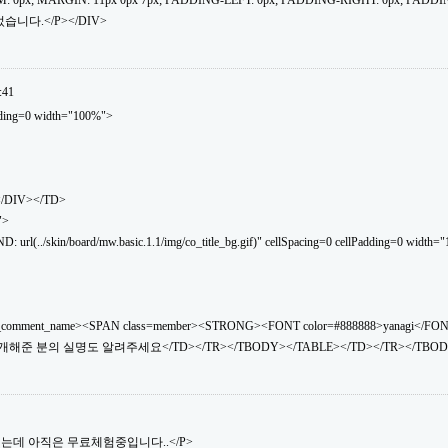
: 0px; MARGIN: 11px 0px 7px; PADDING-LEFT: 0px; PADDING-RIGHT: 0px; PADDI
습니다.</P></DIV>
:41
dding=0 width="100%">
</DIV></TD>
">
(../skin/board/mw.basic.1.1/img/co_title_bg.gif)" cellSpacing=0 cellPadding=0 width="
_comment_name><SPAN class=member><STRONG><FONT color=#888888>yanagi</FO
소개해준 분의 실명도 알려주세요</TD></TR></TBODY></TABLE></TD></TR></TBOD
소개했는데 아직은 무료체험중입니다..</P>