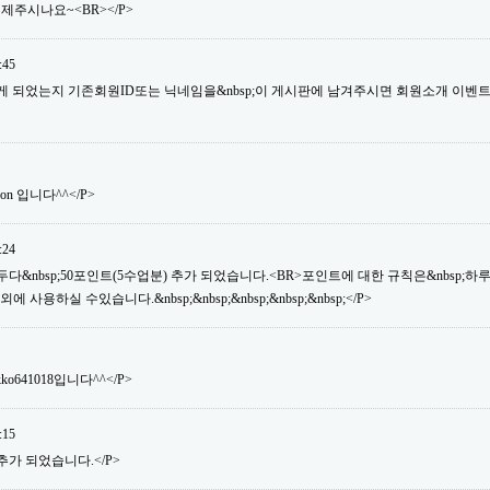
제주시나요~<BR></P>
:45
듣게 되었는지 기존회원ID또는 닉네임을&nbsp;이 게시판에 남겨주시면 회원소개 이벤
son 입니다^^</P>
:24
&nbsp;50포인트(5수업분) 추가 되었습니다.<BR>포인트에 대한 규칙은&nbsp;하루&nb
용하실 수있습니다.&nbsp;&nbsp;&nbsp;&nbsp;&nbsp;</P>
ko641018입니다^^</P>
:15
추가 되었습니다.</P>