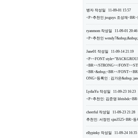
병자
작성일
11-09-01 15:57
<P>추천인 jssguys 조성재<BR>
ryanmom
작성일
11-09-01 20:46
<P>추천인 wendy7&nbsp;&nbsp
Jane01
작성일
11-09-14 21:19
<P><FONT style="BACKGROUN
<BR></STRONG></FONT><ST
<BR>&nbsp;<BR></FONT><BR>
ONG>등록인 : 김가은&nbsp; jan
LydiaYu
작성일
11-09-23 16:23
<P>추천인: 김준영 lifeisbdc<BR
cheerful
작성일
11-09-23 21:28
추천인: 서정민 sjm3525<BR>등록
ellypinky
작성일
11-09-24 16:35