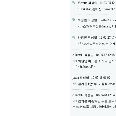
Victoria
작성일
11-03-05 12:
<P>&nbsp;김혜진jsflower12
하정민
작성일
12-02-23 17:
<P>소개해주신분&nbsp; 서민우 m
하정민
작성일
12-02-27 17:
<P>소개받은포인트 는 언제주
cubictalk
작성일
10-05-17 12:45
<P>회원님 어느분 소개로 듣게
니다.&nbsp;</P>
jason
작성일
10-05-18 01:02
<P>김기륜 kijyunj- 이종혁 Jaso
cubictalk
작성일
10-05-18 12:24
<P>김기륜 이종혁님 두분 모두다&
분)포인트를 지금 예약이외에 사용하실 