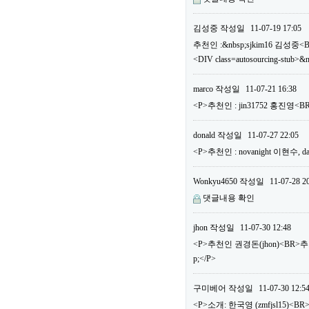
김성중
작성일
11-07-19 17:05
추천인 :&nbsp;sjkim16 김성중<
<DIV class=autosourcing-stub>&
marco
작성일
11-07-21 16:38
<P>추천인 : jin31752 홍진영
donald
작성일
11-07-27 22:05
<P>추천인 : novanight 이현수
Wonkyu4650
작성일
11-07-28 2
댓글내용 확인
jhon
작성일
11-07-30 12:48
<P>추천인 권경돈(jhon)<BR>
p;</P>
구미베어
작성일
11-07-30 12:5
<P>소개: 한국영 (zmfjsl15)<BR>