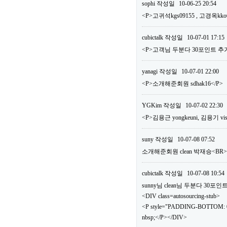
sophi
작성일
10-06-25 20:54
<P>고귀석kgs09155 , 고경옥kko
cubictalk
작성일
10-07-01 17:15
<P>고객님 두분다 30포인트 추가
yanagi
작성일
10-07-01 22:00
<P>소개해준회원 sdhak16</P>
YGKim
작성일
10-07-02 22:30
<P>김용근 yongkeuni, 김용기 vis
suny
작성일
10-07-08 07:52
소개해준회원 clean 박재승<B
cubictalk
작성일
10-07-08 10:54
sunny님 clean님 두분다 30
<DIV class=autosourcing-stub>
<P style="PADDING-BOTTOM: 0
nbsp;</P></DIV>