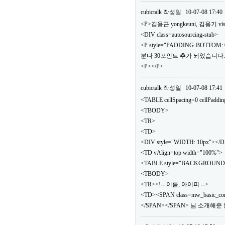
cubictalk
작성일
10-07-08 17:40
<P>김용근 yongkeuni, 김용기 vis
<DIV class=autosourcing-stub>
<P style="PADDING-BOTTOM: 0
분다 30포인트 추가 되었습니다.</
<P></P>
cubictalk
작성일
10-07-08 17:41
<TABLE cellSpacing=0 cellPaddi
<TBODY>
<TR>
<TD>
<DIV style="WIDTH: 10px"></
<TD vAlign=top width="100%">
<TABLE style="BACKGROUND: url(.
<TBODY>
<TR><!-- 이름, 아이피 -->
<TD><SPAN class=mw_basic_c
</SPAN></SPAN> 님 소개해준 