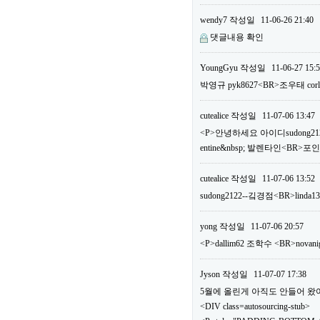
wendy7
작성일
11-06-26 21:40
댓글내용 확인
YoungGyu
작성일
11-06-27 15:
박영규 pyk8627<BR>조우태 c
cutealice
작성일
11-07-06 13:47
<P>안녕하세요 아이디sudong2122
entine&nbsp; 발렌타인<BR>
cutealice
작성일
11-07-06 13:52
sudong2122--깈경점<BR>linda1
yong
작성일
11-07-06 20:57
<P>dallim62 조학수 <BR>n
Jyson
작성일
11-07-07 17:38
5월에 올린게 아직도 안들어 왔어요.
<DIV class=autosourcing-stub>