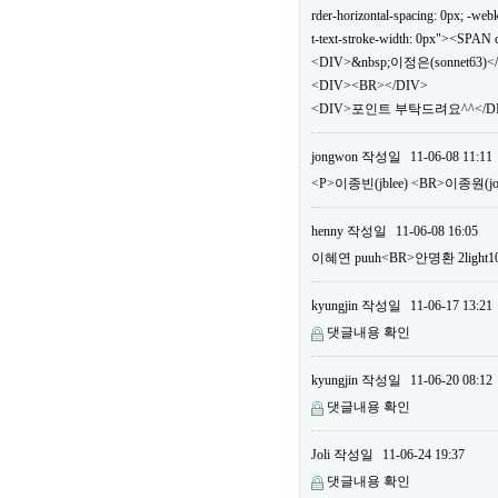
rder-horizontal-spacing: 0px; -webki
t-text-stroke-width: 0px"><SPA
<DIV>&nbsp;이정은(sonnet63)<
<DIV><BR></DIV>
<DIV>포인트 부탁드려요^^</DIV
jongwon
작성일
11-06-08 11:11
<P>이종빈(jblee) <BR>이종원(
henny
작성일
11-06-08 16:05
이혜연 puuh<BR>안명환 2li
kyungjin
작성일
11-06-17 13:21
댓글내용 확인
kyungjin
작성일
11-06-20 08:12
댓글내용 확인
Joli
작성일
11-06-24 19:37
댓글내용 확인