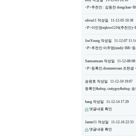
toby
작성일
11-12-03 20:18
<P>추천인 : 김동찬 dongchan<
olivia11
작성일
11-12-05 10:38
<P>이민정mjlove1216(추천인)<
JooYoung
작성일
11-12-07 11:1
<P>추천인:이주영(imdi)<BR>등록
Samsamsam
작성일
11-12-08 08
<P>등록인:drummersam 조한샘 
송원호
작성일
11-12-10 19:07
등록인&nbsp; cuttygoy&nbsp;
bang
작성일
11-12-14 17:29
댓글내용 확인
Jamie11
작성일
11-12-16 22:33
댓글내용 확인