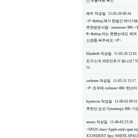
댓글내용 확인
래두
작성일
11-05-26 00:34
<P>&nbsp;제가 한달간 하다가&
추천받은사람 : xoenxoen<B
R>&nbsp;저는 못했는데도 제
신경좀 써주세요.</P>
Elizabeth
작성일
11-05-26 22:01
친구소개 10포인트가 맞나요? 
다
corleone
작성일
11-05-31 15:17
<P>조우태 corleone<BR>한선
hyunwoo
작성일
11-06-02 09:51
추천인:손오기(nomtop)<BR>가
moses
작성일
11-06-03 23:10
<SPAN class=Apple-style-span
XT-INDENT: 0px; WHITE-SPACE: 