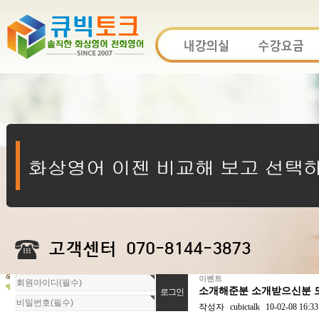
이벤트
회
소개해준분 소개받으신분 모
원
로
작성자
cubictalk
10-02-08 16:33
그