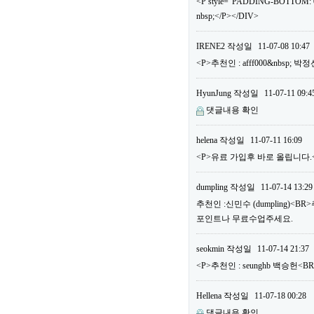
<P style="PADDING-BOTTOM: 0
nbsp;</P></DIV>
IRENE2
작성일
11-07-08 10:47
<P>추천인 : afff000&nbsp; 
HyunJung
작성일
11-07-11 09:4
댓글내용 확인
helena
작성일
11-07-11 16:09
<P>유료 가입후 바로 올립니다.<B
dumpling
작성일
11-07-14 13:29
추천인 :신민수 (dumpling)<B
포인트나 무료수업주세요.
seokmin
작성일
11-07-14 21:37
<P>추천인 : seunghb 백승헌<B
Hellena
작성일
11-07-18 00:28
댓글내용 확인