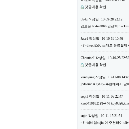
kellyyu
작성일
10-09-26 17:01
댓글내용 확인
bb4u
작성일
10-09-28 22:12
김보운 bb4u<BR>김진혁 bla
Jace1
작성일
10-10-19 15:46
<P>ilwon8505 소개로 유료결
ChristineJ
작성일
10-10-25 22:5
댓글내용 확인
kunhyung
작성일
10-11-08 14:4
jhdcome &lt;&lt;- 추천해줘서
sophi
작성일
10-11-08 22:47
kko641018고경옥이 kdy0826,km
sujin
작성일
10-11-15 21:54
<P>닉네임sujin 이 추천하여 o