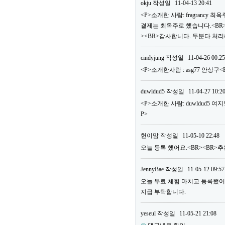
okju
작성일
11-04-13 20:41
<P>소개한 사람: fragrancy
결제는 최옥주로 했습니다.<BR>
><BR>감사합니다. 두분다 처리
cindyjung
작성일
11-04-26 00:25
<P>소개한사람 : asg77 안상구
duwldud5
작성일
11-04-27 10:2
<P>소개한 사람: duwldud5 여
P>
헌이맘
작성일
11-05-10 22:48
오늘 등록 했어요.<BR><BR>추천
JennyBae
작성일
11-05-12 09:57
오늘 무료 체험 마치고 등록했어요.<
지급 부탁합니다.
yeseul
작성일
11-05-21 21:08