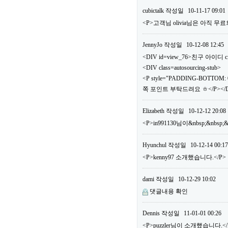
cubictalk
작성일
10-11-17 09:01
<P>고객님 olivia님은 아직
JennyJo
작성일
10-12-08 12:45
<DIV id=view_76>친구 아이디 ci
<DIV class=autosourcing-stub>
<P style="PADDING-BOTTOM: 0
쪽 포인트 부탁드려요 ㅎ</P></DI
Elizabeth
작성일
10-12-12 20:08
<P>in991130님이&nbsp;&nbs
Hyunchul
작성일
10-12-14 00:17
<P>kenny97 소개했습니다.</P>
dami
작성일
10-12-29 10:02
댓글내용 확인
Dennis
작성일
11-01-01 00:26
<P>puzzler님이 소개했습니다.</