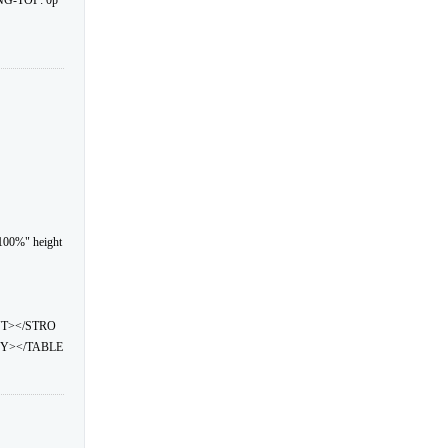
NG-TOP: 0p
100%" height
NT></STRO
Y></TABLE