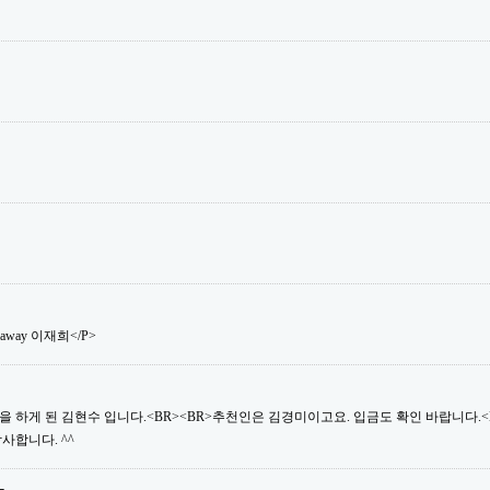
saway 이재희</P>
 하게 된 김현수 입니다.<BR><BR>추천인은 김경미이고요. 입금도 확인 바랍니다.<B
사합니다. ^^