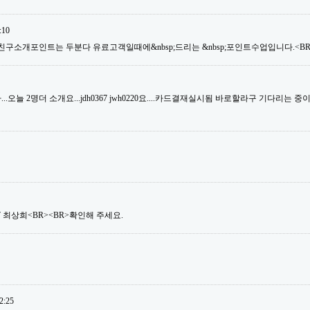
:10
친구소개포인트는 두분다 유료고객일때에&nbsp;드리는 &nbsp;포인트수업입니다.<BR>
오늘 2명더 소개요...jdh0367 jwh0220요....카드결재실시됨 바로할라구 기다리는 중이거
ng07 최상희<BR><BR>확인해 주세요.
2:25