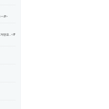
</P>
던요...</P