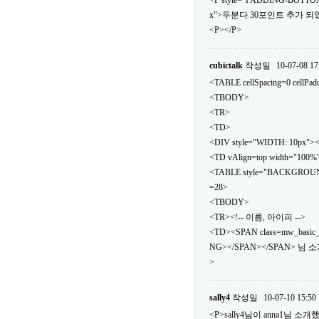
<P style="PADDING-BOTTOM
x">두분다 30포인트 추가 되었
<P></P>
cubictalk
작성일
10-07-08 17
<TABLE cellSpacing=0 cellPa
<TBODY>
<TR>
<TD>
<DIV style="WIDTH: 10px">
<TD vAlign=top width="100%
<TABLE style="BACKGROUND: url
=28>
<TBODY>
<TR><!-- 이름, 아이피 -->
<TD><SPAN class=mw_basic
NG></SPAN></SPAN> 님 
>
sally4
작성일
10-07-10 15:50
<P>sally4님이 anna1님 