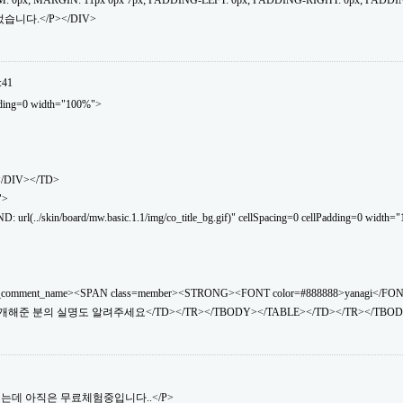
: 0px; MARGIN: 11px 0px 7px; PADDING-LEFT: 0px; PADDING-RIGHT: 0px; PADDI
습니다.</P></DIV>
:41
dding=0 width="100%">
</DIV></TD>
">
(../skin/board/mw.basic.1.1/img/co_title_bg.gif)" cellSpacing=0 cellPadding=0 width="
_comment_name><SPAN class=member><STRONG><FONT color=#888888>yanagi</FO
소개해준 분의 실명도 알려주세요</TD></TR></TBODY></TABLE></TD></TR></TBOD
소개했는데 아직은 무료체험중입니다..</P>