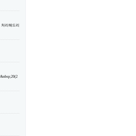
트 처리해드리
sp;20(2