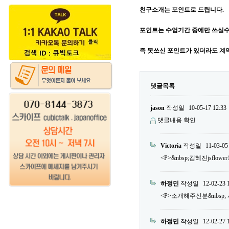
친구소개는 포인트로 드립니다.
포인트는 수업기간 중에만 쓰실수
즉 못쓰신 포인트가 있더라도 계
댓글목록
jason
작성일
10-05-17 12:33
댓글내용 확인
Victoria
작성일
11-03-05
<P>&nbsp;김혜진jsflower
하정민
작성일
12-02-23 
<P>소개해주신분&nbsp; 서민우
하정민
작성일
12-02-27 