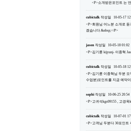
<P>소개받은포인트 는 언
cubictalk
작성일
10-05-17 12
<P>회원님 어느분 소개로 
겠습니다.&nbsp;</P>
jason
작성일
10-05-18 01:02
<P>김기륜 kijyunj- 이종혁 Ja
cubictalk
작성일
10-05-18 12
<P>김기륜 이종혁님 두분 모두다
수업분)포인트를 지금 예약이외에 사
sophi
작성일
10-06-25 20:54
<P>고귀석kgs09155 , 고경옥k
cubictalk
작성일
10-07-01 17
<P>고객님 두분다 30포인트 