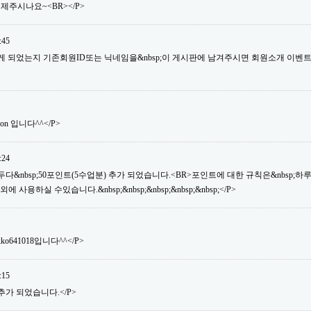
제주시나요~<BR></P>
:45
듣게 되었는지 기존회원ID또는 닉네임을&nbsp;이 게시판에 남겨주시면 회원소개 이벤
son 입니다^^</P>
:24
&nbsp;50포인트(5수업분) 추가 되었습니다.<BR>포인트에 대한 규칙은&nbsp;하루&nb
용하실 수있습니다.&nbsp;&nbsp;&nbsp;&nbsp;&nbsp;</P>
ko641018입니다^^</P>
:15
추가 되었습니다.</P>