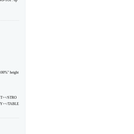
NG-TOP: 0p
100%" height
NT></STRO
Y></TABLE