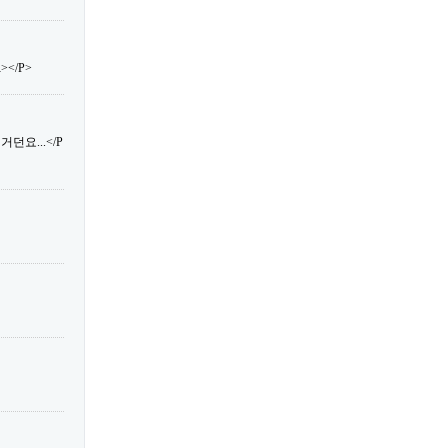
</P>
던요...</P