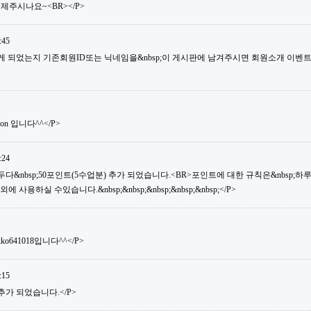
제주시나요~<BR></P>
:45
듣게 되었는지 기존회원ID또는 닉네임을&nbsp;이 게시판에 남겨주시면 회원소개 이벤
son 입니다^^</P>
:24
&nbsp;50포인트(5수업분) 추가 되었습니다.<BR>포인트에 대한 규칙은&nbsp;하루&nb
용하실 수있습니다.&nbsp;&nbsp;&nbsp;&nbsp;&nbsp;</P>
ko641018입니다^^</P>
:15
추가 되었습니다.</P>