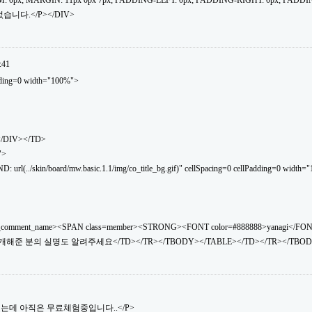
: 0px; MARGIN: 11px 0px 7px; PADDING-LEFT: 0px; PADDING-RIGHT: 0px; PADDI
습니다.</P></DIV>
:41
dding=0 width="100%">
</DIV></TD>
">
(../skin/board/mw.basic.1.1/img/co_title_bg.gif)" cellSpacing=0 cellPadding=0 width="
_comment_name><SPAN class=member><STRONG><FONT color=#888888>yanagi</FO
소개해준 분의 실명도 알려주세요</TD></TR></TBODY></TABLE></TD></TR></TBOD
소개했는데 아직은 무료체험중입니다..</P>