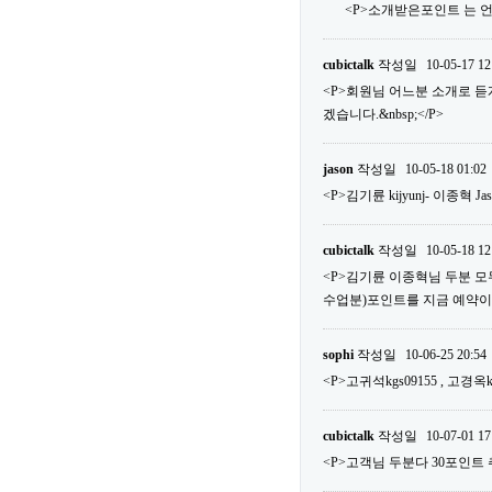
<P>소개받은포인트 는 언
cubictalk
작성일
10-05-17 12
<P>회원님 어느분 소개로 
겠습니다.&nbsp;</P>
jason
작성일
10-05-18 01:02
<P>김기륜 kijyunj- 이종혁 Ja
cubictalk
작성일
10-05-18 12
<P>김기륜 이종혁님 두분 모두다
수업분)포인트를 지금 예약이외에 사
sophi
작성일
10-06-25 20:54
<P>고귀석kgs09155 , 고경옥k
cubictalk
작성일
10-07-01 17
<P>고객님 두분다 30포인트 