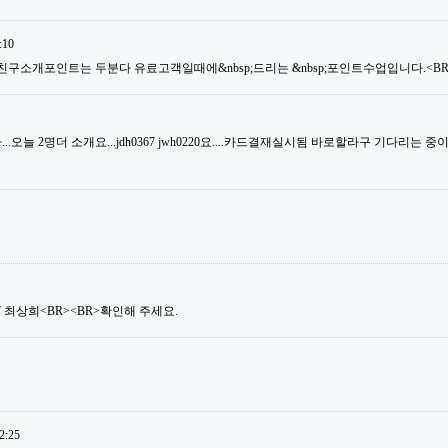
:10
친구소개포인트는 두분다 유료고객일때에&nbsp;드리는 &nbsp;포인트수업입니다.<BR>
오늘 2명더 소개요...jdh0367 jwh0220요....카드결재실시됨 바로할라구 기다리는 중이거
ng07 최상희<BR><BR>확인해 주세요.
2:25