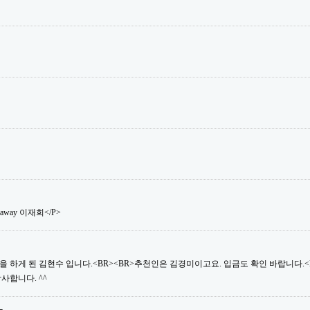
saway 이재희</P>
 하게 된 김현수 입니다.<BR><BR>추천인은 김경미이고요. 입금도 확인 바랍니다.<B
사합니다. ^^