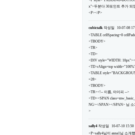
<P style="PADDING-BOTTOM
x">두분다 30포인트 추가 되었
<P></P>
cubictalk
작성일
10-07-08 17
<TABLE cellSpacing=0 cellPa
<TBODY>
<TR>
<TD>
<DIV style="WIDTH: 10px">
<TD vAlign=top width="100%
<TABLE style="BACKGROUND: url
=28>
<TBODY>
<TR><!-- 이름, 아이피 -->
<TD><SPAN class=mw_basic
NG></SPAN></SPAN> 님 
>
sally4
작성일
10-07-10 15:50
<P>sally4님이 anna1님 