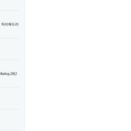
트 처리해드리
sp;20(2