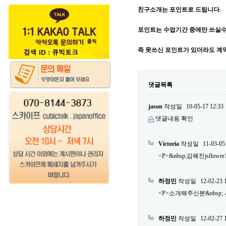
친구소개는 포인트로 드립니다.
포인트는 수업기간 중에만 쓰실수
즉 못쓰신 포인트가 있더라도 계
댓글목록
jason
작성일
10-05-17 12:33
댓글내용 확인
Victoria
작성일
11-03-05
<P>&nbsp;김혜진jsflower
하정민
작성일
12-02-23 
<P>소개해주신분&nbsp; 서민우
하정민
작성일
12-02-27 