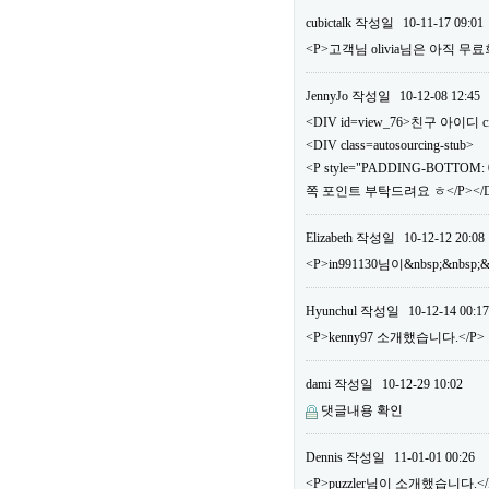
cubictalk
작성일
10-11-17 09:01
<P>고객님 olivia님은 아직
JennyJo
작성일
10-12-08 12:45
<DIV id=view_76>친구 아이디 ci
<DIV class=autosourcing-stub>
<P style="PADDING-BOTTOM: 0
쪽 포인트 부탁드려요 ㅎ</P></DI
Elizabeth
작성일
10-12-12 20:08
<P>in991130님이&nbsp;&nbs
Hyunchul
작성일
10-12-14 00:17
<P>kenny97 소개했습니다.</P>
dami
작성일
10-12-29 10:02
댓글내용 확인
Dennis
작성일
11-01-01 00:26
<P>puzzler님이 소개했습니다.</