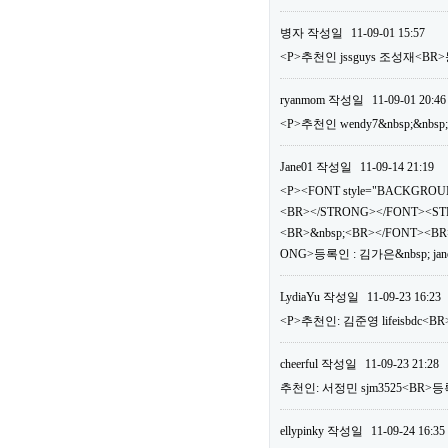
병자
작성일
11-09-01 15:57
<P>추천인 jssguys 조성재<BR>
ryanmom
작성일
11-09-01 20:46
<P>추천인 wendy7&nbsp;&nbsp
Jane01
작성일
11-09-14 21:19
<P><FONT style="BACKGROUN
<BR></STRONG></FONT><ST
<BR>&nbsp;<BR></FONT><BR>
ONG>등록인 : 김가은&nbsp; jan
LydiaYu
작성일
11-09-23 16:23
<P>추천인: 김준영 lifeisbdc<BR
cheerful
작성일
11-09-23 21:28
추천인: 서정민 sjm3525<BR>등록
ellypinky
작성일
11-09-24 16:35