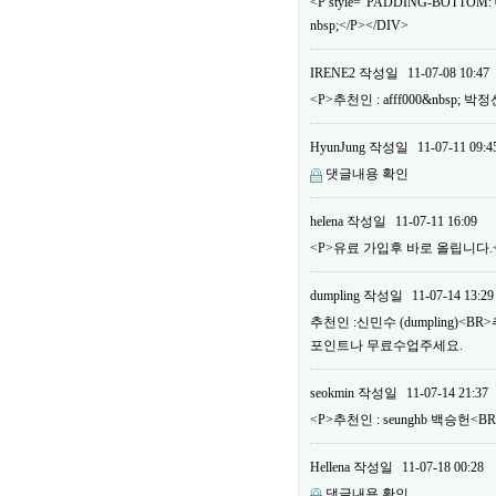
<P style="PADDING-BOTTOM: 0
nbsp;</P></DIV>
IRENE2
작성일
11-07-08 10:47
<P>추천인 : afff000&nbsp; 
HyunJung
작성일
11-07-11 09:4
댓글내용 확인
helena
작성일
11-07-11 16:09
<P>유료 가입후 바로 올립니다.<B
dumpling
작성일
11-07-14 13:29
추천인 :신민수 (dumpling)<B
포인트나 무료수업주세요.
seokmin
작성일
11-07-14 21:37
<P>추천인 : seunghb 백승헌<B
Hellena
작성일
11-07-18 00:28
댓글내용 확인