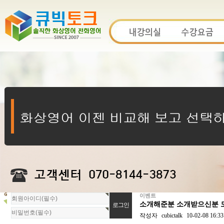
이벤트
회
소개해준분 소개받으신분 모
원
로
작성자
cubictalk
10-02-08 16:33
그