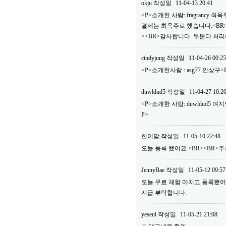
okju
작성일
11-04-13 20:41
<P>소개한 사람: fragrancy
결제는 최옥주로 했습니다.<BR>
><BR>감사합니다. 두분다 처리
cindyjung
작성일
11-04-26 00:25
<P>소개한사람 : asg77 안상구
duwldud5
작성일
11-04-27 10:2
<P>소개한 사람: duwldud5 여
P>
헌이맘
작성일
11-05-10 22:48
오늘 등록 했어요.<BR><BR>추천
JennyBae
작성일
11-05-12 09:57
오늘 무료 체험 마치고 등록했어요.<
지급 부탁합니다.
yeseul
작성일
11-05-21 21:08