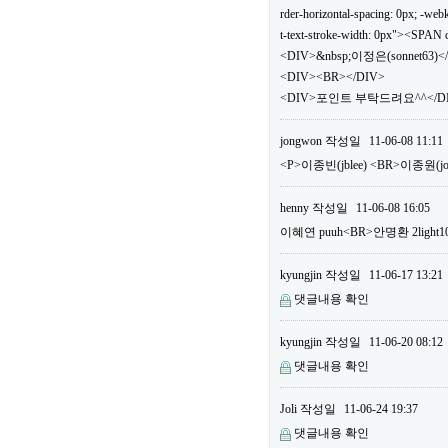
rder-horizontal-spacing: 0px; -webki
t-text-stroke-width: 0px"><SPA
<DIV>&nbsp;이정은(sonnet63)<
<DIV><BR></DIV>
<DIV>포인트 부탁드려요^^</DIV
jongwon
작성일
11-06-08 11:11
<P>이종빈(jblee) <BR>이종원(
henny
작성일
11-06-08 16:05
이혜연 puuh<BR>안명환 2li
kyungjin
작성일
11-06-17 13:21
댓글내용 확인
kyungjin
작성일
11-06-20 08:12
댓글내용 확인
Joli
작성일
11-06-24 19:37
댓글내용 확인