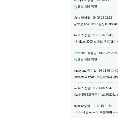
kellyyu
작성일
10-09-26 17:01
댓글내용 확인
bb4u
작성일
10-09-28 22:12
김보운 bb4u<BR>김진혁 bla
Jace1
작성일
10-10-19 15:46
<P>ilwon8505 소개로 유료결
ChristineJ
작성일
10-10-25 22:5
댓글내용 확인
kunhyung
작성일
10-11-08 14:4
jhdcome &lt;&lt;- 추천해줘서
sophi
작성일
10-11-08 22:47
kko641018고경옥이 kdy0826,km
sujin
작성일
10-11-15 21:54
<P>닉네임sujin 이 추천하여 o