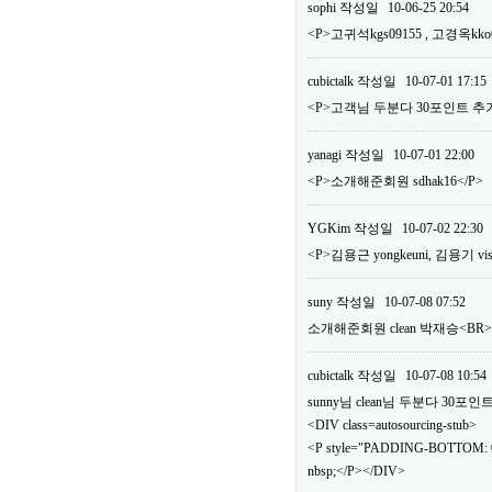
sophi
작성일
10-06-25 20:54
<P>고귀석kgs09155 , 고경옥kko
cubictalk
작성일
10-07-01 17:15
<P>고객님 두분다 30포인트 추가
yanagi
작성일
10-07-01 22:00
<P>소개해준회원 sdhak16</P>
YGKim
작성일
10-07-02 22:30
<P>김용근 yongkeuni, 김용기 vis
suny
작성일
10-07-08 07:52
소개해준회원 clean 박재승<B
cubictalk
작성일
10-07-08 10:54
sunny님 clean님 두분다 30
<DIV class=autosourcing-stub>
<P style="PADDING-BOTTOM: 0
nbsp;</P></DIV>