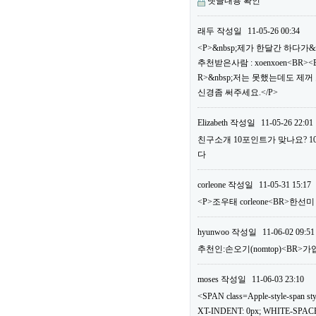
댓글내용 확인
래두
작성일
11-05-26 00:34
<P>&nbsp;제가 한달간 하다가&
추천받은사람 : xoenxoen<B
R>&nbsp;저는 못했는데도 제
신경좀 써주세요.</P>
Elizabeth
작성일
11-05-26 22:01
친구소개 10포인트가 맞나요? 
다
corleone
작성일
11-05-31 15:17
<P>조우태 corleone<BR>한선
hyunwoo
작성일
11-06-02 09:51
추천인:손오기(nomtop)<BR>가
moses
작성일
11-06-03 23:10
<SPAN class=Apple-style-span
XT-INDENT: 0px; WHITE-SPACE: 