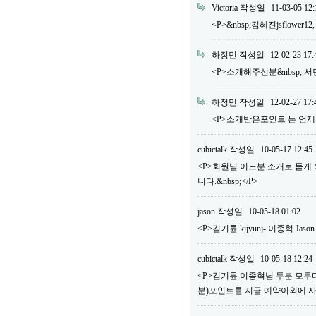
Victoria
작성일
11-03-05 12:
<P>&nbsp;김혜진jsflower12
하정민
작성일
12-02-23 17:
<P>소개해주신분&nbsp; 서민우 m
하정민
작성일
12-02-27 17:
<P>소개받은포인트 는 언제주
cubictalk
작성일
10-05-17 12:45
<P>회원님 어느분 소개로 듣게
니다.&nbsp;</P>
jason
작성일
10-05-18 01:02
<P>김기륜 kijyunj- 이종혁 Jaso
cubictalk
작성일
10-05-18 12:24
<P>김기륜 이종혁님 두분 모두다&
분)포인트를 지금 예약이외에 사용하실 