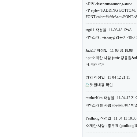
<DIV class=autosourcing-stub>
<P style="PADDING-BOTTOM: 0
FONT color=#466c8a></FONT>&
tagi11
작성일
11-03-18 12:43
<P>소개 : visionyg 김용기<B
Jade17
작성일
11-03-31 18:08
<p>소개한 사람 jamie 강동원&n
다.<br></p>
라임
작성일
11-04-12 21:11
댓글내용 확인
minheeKim
작성일
11-04-12 21:
<P>소개한 사람 soyeon0107 박
Paulhong
작성일
11-04-13 10:05
소개한 사람 : 홍두표 (paulho