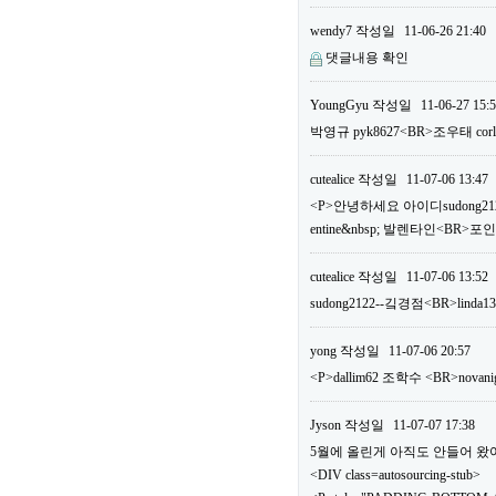
wendy7
작성일
11-06-26 21:40
댓글내용 확인
YoungGyu
작성일
11-06-27 15:
박영규 pyk8627<BR>조우태 c
cutealice
작성일
11-07-06 13:47
<P>안녕하세요 아이디sudong2122
entine&nbsp; 발렌타인<BR>
cutealice
작성일
11-07-06 13:52
sudong2122--깈경점<BR>linda1
yong
작성일
11-07-06 20:57
<P>dallim62 조학수 <BR>n
Jyson
작성일
11-07-07 17:38
5월에 올린게 아직도 안들어 왔어요.
<DIV class=autosourcing-stub>