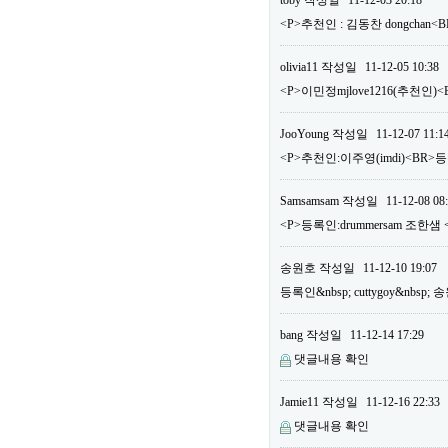
toby
작성일
11-12-03 20:18
<P>추천인 : 김동찬 dongchan<
olivia11
작성일
11-12-05 10:38
<P>이민정mjlove1216(추천인)<
JooYoung
작성일
11-12-07 11:1
<P>추천인:이주영(imdi)<BR>등록
Samsamsam
작성일
11-12-08 08
<P>등록인:drummersam 조한샘 
송원호
작성일
11-12-10 19:07
등록인&nbsp; cuttygoy&nbsp;
bang
작성일
11-12-14 17:29
댓글내용 확인
Jamie11
작성일
11-12-16 22:33
댓글내용 확인