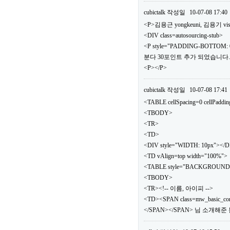
cubictalk
작성일
10-07-08 17:40
<P>김용근 yongkeuni, 김용기 vis
<DIV class=autosourcing-stub>
<P style="PADDING-BOTTOM: 0
분다 30포인트 추가 되었습니다.</
<P></P>
cubictalk
작성일
10-07-08 17:41
<TABLE cellSpacing=0 cellPaddi
<TBODY>
<TR>
<TD>
<DIV style="WIDTH: 10px"></
<TD vAlign=top width="100%">
<TABLE style="BACKGROUND: url(.
<TBODY>
<TR><!-- 이름, 아이피 -->
<TD><SPAN class=mw_basic_c
</SPAN></SPAN> 님 소개해준 