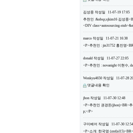
김성중
작성일
11-07-19 17:05
추천인 :&nbsp;sjkim16 김성중<
<DIV class=autosourcing-stub>&
marco
작성일
11-07-21 16:38
<P>추천인 : jin31752 홍진영
donald
작성일
11-07-27 22:05
<P>추천인 : novanight 이현수
Wonkyu4650
작성일
11-07-28 2
댓글내용 확인
jhon
작성일
11-07-30 12:48
<P>추천인 권경돈(jhon)<BR>
p;</P>
구미베어
작성일
11-07-30 12:5
<P>소개: 한국영 (zmfjsl15)<BR>