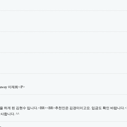
saway 이재희</P>
 하게 된 김현수 입니다.<BR><BR>추천인은 김경미이고요. 입금도 확인 바랍니다.<B
사합니다. ^^