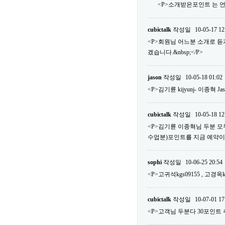
<P>소개받은포인트 는 언
cubictalk
작성일
10-05-17 12
<P>회원님 어느분 소개로 
겠습니다.&nbsp;</P>
jason
작성일
10-05-18 01:02
<P>김기륜 kijyunj- 이종혁 Ja
cubictalk
작성일
10-05-18 12
<P>김기륜 이종혁님 두분 모두다
수업분)포인트를 지금 예약이외에 사
sophi
작성일
10-06-25 20:54
<P>고귀석kgs09155 , 고경옥k
cubictalk
작성일
10-07-01 17
<P>고객님 두분다 30포인트 