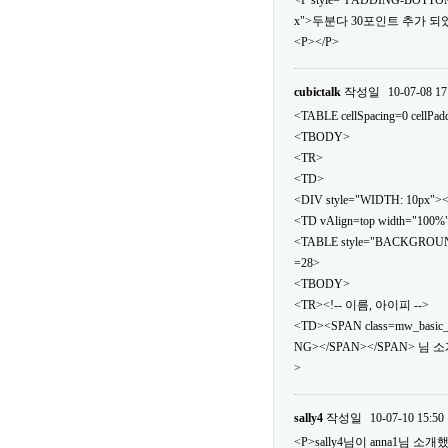
<P style="PADDING-BOTTOM
x">두분다 30포인트 추가 되었
<P></P>
cubictalk
작성일
10-07-08 17
<TABLE cellSpacing=0 cellPa
<TBODY>
<TR>
<TD>
<DIV style="WIDTH: 10px">
<TD vAlign=top width="100%
<TABLE style="BACKGROUND: url
=28>
<TBODY>
<TR><!-- 이름, 아이피 -->
<TD><SPAN class=mw_basic
NG></SPAN></SPAN> 님 
>
sally4
작성일
10-07-10 15:50
<P>sally4님이 anna1님 