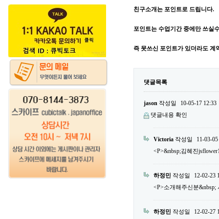
친구소개는 포인트로 드립니다.
포인트는 수업기간 중에만 쓰실수
즉 못쓰신 포인트가 있더라도 계
댓글목록
jason
작성일
10-05-17 12:33
댓글내용 확인
Victoria
작성일
11-03-05
<P>&nbsp;김혜진jsflower
하정민
작성일
12-02-23 
<P>소개해주신분&nbsp; 서민우
하정민
작성일
12-02-27 