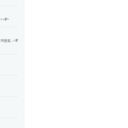
</P>
던요...</P