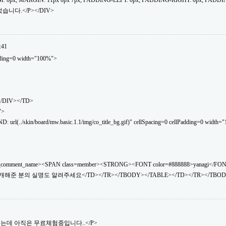
: 0px; MARGIN: 11px 0px 7px; PADDING-LEFT: 0px; PADDING-RIGHT: 0px; PADDI
습니다.</P></DIV>
:41
dding=0 width="100%">
</DIV></TD>
">
(../skin/board/mw.basic.1.1/img/co_title_bg.gif)" cellSpacing=0 cellPadding=0 width="
_comment_name><SPAN class=member><STRONG><FONT color=#888888>yanagi</FO
소개해준 분의 실명도 알려주세요</TD></TR></TBODY></TABLE></TD></TR></TBOD
소개했는데 아직은 무료체험중입니다..</P>