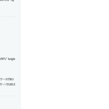
NG-TOP: 0p
100%" height
NT></STRO
Y></TABLE