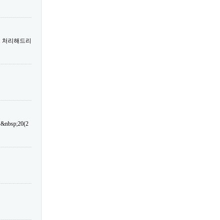
트 처리해드리
sp;20(2