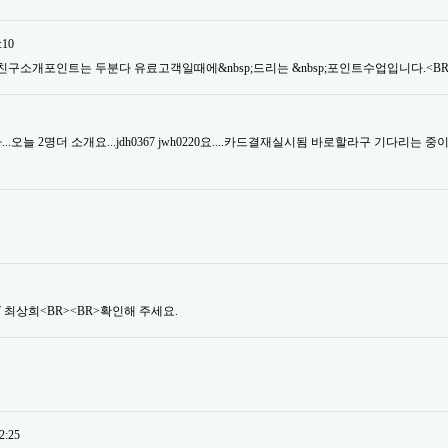
:10
친구소개포인트는 두분다 유료고객일때에&nbsp;드리는 &nbsp;포인트수업입니다.<BR>
오늘 2명더 소개요...jdh0367 jwh0220요....카드결재실시됨 바로할라구 기다리는 중이거
ng07 최상희<BR><BR>확인해 주세요.
2:25