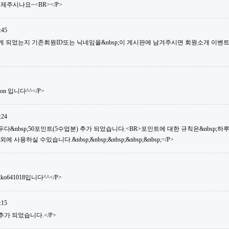
제주시나요~<BR></P>
:45
듣게 되었는지 기존회원ID또는 닉네임을&nbsp;이 게시판에 남겨주시면 회원소개 이벤
son 입니다^^</P>
:24
&nbsp;50포인트(5수업분) 추가 되었습니다.<BR>포인트에 대한 규칙은&nbsp;하루&nb
용하실 수있습니다.&nbsp;&nbsp;&nbsp;&nbsp;&nbsp;</P>
ko641018입니다^^</P>
:15
추가 되었습니다.</P>