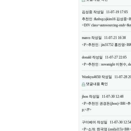
김성중
작성일
11-07-19 17:05
추천인 :&nbsp;sjkim16 김성중<
<DIV class=autosourcing-stub>&
marco
작성일
11-07-21 16:38
<P>추천인 : jin31752 홍진영
donald
작성일
11-07-27 22:05
<P>추천인 : novanight 이현수
Wonkyu4650
작성일
11-07-28 2
댓글내용 확인
jhon
작성일
11-07-30 12:48
<P>추천인 권경돈(jhon)<BR>
p;</P>
구미베어
작성일
11-07-30 12:5
<P>소개: 한국영 (zmfjsl15)<BR>