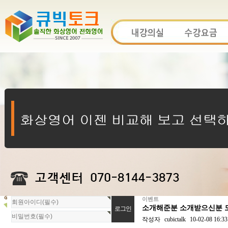
이벤트
회
소개해준분 소개받으신분 모
원
로
작성자
cubictalk
10-02-08 16:33
그