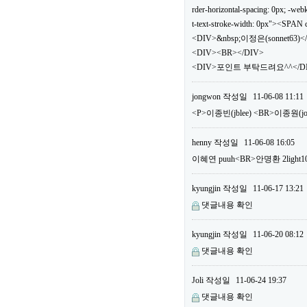
rder-horizontal-spacing: 0px; -webki
t-text-stroke-width: 0px"><SPA
<DIV>&nbsp;이정은(sonnet63)<
<DIV><BR></DIV>
<DIV>포인트 부탁드려요^^</DIV
jongwon
작성일
11-06-08 11:11
<P>이종빈(jblee) <BR>이종원(
henny
작성일
11-06-08 16:05
이혜연 puuh<BR>안명환 2li
kyungjin
작성일
11-06-17 13:21
댓글내용 확인
kyungjin
작성일
11-06-20 08:12
댓글내용 확인
Joli
작성일
11-06-24 19:37
댓글내용 확인