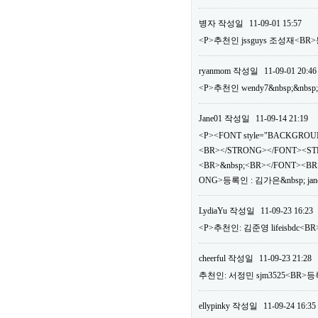
병자
작성일
11-09-01 15:57
<P>추천인 jssguys 조성재<BR>
ryanmom
작성일
11-09-01 20:46
<P>추천인 wendy7&nbsp;&nbsp
Jane01
작성일
11-09-14 21:19
<P><FONT style="BACKGROUN
<BR></STRONG></FONT><ST
<BR>&nbsp;<BR></FONT><BR>
ONG>등록인 : 김가은&nbsp; jan
LydiaYu
작성일
11-09-23 16:23
<P>추천인: 김준영 lifeisbdc<BR
cheerful
작성일
11-09-23 21:28
추천인: 서정민 sjm3525<BR>등록
ellypinky
작성일
11-09-24 16:35