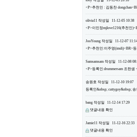
toby
작성일
11-12-03 20:18
<P>추천인 : 김동찬 dongchan<
olivia11
작성일
11-12-05 10:38
<P>이민정mjlove1216(추천인)<
JooYoung
작성일
11-12-07 11:1
<P>추천인:이주영(imdi)<BR>등록
Samsamsam
작성일
11-12-08 08
<P>등록인:drummersam 조한샘 
송원호
작성일
11-12-10 19:07
등록인&nbsp; cuttygoy&nbsp;
bang
작성일
11-12-14 17:29
댓글내용 확인
Jamie11
작성일
11-12-16 22:33
댓글내용 확인