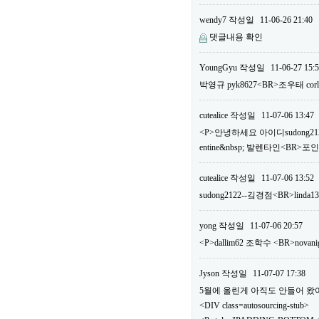
wendy7
작성일
11-06-26 21:40
댓글내용 확인
YoungGyu
작성일
11-06-27 15:
박영규 pyk8627<BR>조우태 c
cutealice
작성일
11-07-06 13:47
<P>안녕하세요 아이디sudong2122
entine&nbsp; 발렌타인<BR>
cutealice
작성일
11-07-06 13:52
sudong2122--깈경점<BR>linda1
yong
작성일
11-07-06 20:57
<P>dallim62 조학수 <BR>n
Jyson
작성일
11-07-07 17:38
5월에 올린게 아직도 안들어 왔어요.
<DIV class=autosourcing-stub>