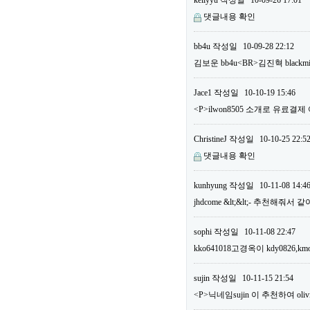
kellyyu
작성일
10-09-26 17:01
댓글내용 확인
bb4u
작성일
10-09-28 22:12
김보운 bb4u<BR>김진혁 bla
Jace1
작성일
10-10-19 15:46
<P>ilwon8505 소개로 유료결
ChristineJ
작성일
10-10-25 22:5
댓글내용 확인
kunhyung
작성일
10-11-08 14:4
jhdcome &lt;&lt;- 추천해줘서
sophi
작성일
10-11-08 22:47
kko641018고경옥이 kdy0826,km
sujin
작성일
10-11-15 21:54
<P>닉네임sujin 이 추천하여 o