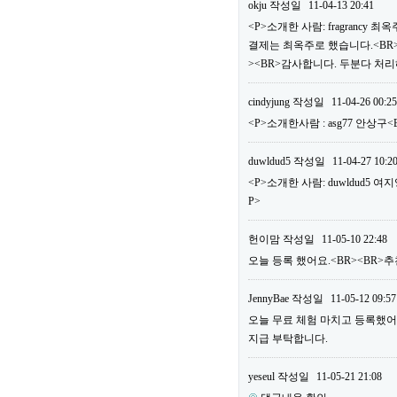
okju
작성일
11-04-13 20:41
<P>소개한 사람: fragrancy
결제는 최옥주로 했습니다.<BR>
><BR>감사합니다. 두분다 처리
cindyjung
작성일
11-04-26 00:25
<P>소개한사람 : asg77 안상구
duwldud5
작성일
11-04-27 10:2
<P>소개한 사람: duwldud5 여
P>
헌이맘
작성일
11-05-10 22:48
오늘 등록 했어요.<BR><BR>추천
JennyBae
작성일
11-05-12 09:57
오늘 무료 체험 마치고 등록했어요.<
지급 부탁합니다.
yeseul
작성일
11-05-21 21:08