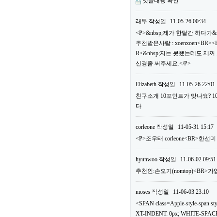
댓글내용 확인
래두
작성일
11-05-26 00:34
<P>&nbsp;제가 한달간 하다가&
추천받은사람 : xoenxoen<B
R>&nbsp;저는 못했는데도 제
신경좀 써주세요.</P>
Elizabeth
작성일
11-05-26 22:01
친구소개 10포인트가 맞나요? 
다
corleone
작성일
11-05-31 15:17
<P>조우태 corleone<BR>한선
hyunwoo
작성일
11-06-02 09:51
추천인:손오기(nomtop)<BR>가
moses
작성일
11-06-03 23:10
<SPAN class=Apple-style-span
XT-INDENT: 0px; WHITE-SPACE: 