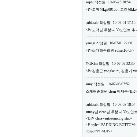
sophi
작성일
10-06-25 20:54
<P>고귀석kgs09155 , 고경옥kko
cubictalk
작성일
10-07-01 17:15
<P>고객님 두분다 30포인트 추가
yanagi
작성일
10-07-01 22:00
<P>소개해준회원 sdhak16</P>
YGKim
작성일
10-07-02 22:30
<P>김용근 yongkeuni, 김용기 vis
suny
작성일
10-07-08 07:52
소개해준회원 clean 박재승<B
cubictalk
작성일
10-07-08 10:54
sunny님 clean님 두분다 30
<DIV class=autosourcing-stub>
<P style="PADDING-BOTTOM: 0
nbsp;</P></DIV>