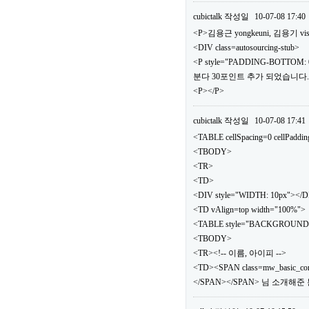
cubictalk
작성일
10-07-08 17:40
<P>김용근 yongkeuni, 김용기 vis
<DIV class=autosourcing-stub>
<P style="PADDING-BOTTOM: 0
분다 30포인트 추가 되었습니다.</
<P></P>
cubictalk
작성일
10-07-08 17:41
<TABLE cellSpacing=0 cellPaddi
<TBODY>
<TR>
<TD>
<DIV style="WIDTH: 10px"></
<TD vAlign=top width="100%">
<TABLE style="BACKGROUND: url(.
<TBODY>
<TR><!-- 이름, 아이피 -->
<TD><SPAN class=mw_basic_c
</SPAN></SPAN> 님 소개해준 