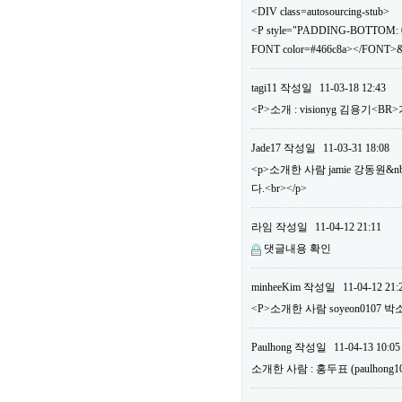
<DIV class=autosourcing-stub>
<P style="PADDING-BOTTOM: 0
FONT color=#466c8a></FONT>&
tagi11
작성일
11-03-18 12:43
<P>소개 : visionyg 김용기<B
Jade17
작성일
11-03-31 18:08
<p>소개한 사람 jamie 강동원&n
다.<br></p>
라임
작성일
11-04-12 21:11
댓글내용 확인
minheeKim
작성일
11-04-12 21:
<P>소개한 사람 soyeon0107 박
Paulhong
작성일
11-04-13 10:05
소개한 사람 : 홍두표 (paulho