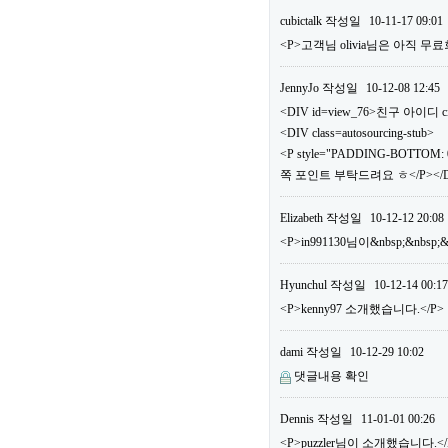
cubictalk
작성일
10-11-17 09:01
<P>고객님 olivia님은 아직
JennyJo
작성일
10-12-08 12:45
<DIV id=view_76>친구 아이디 ci
<DIV class=autosourcing-stub>
<P style="PADDING-BOTTOM: 0
쪽 포인트 부탁드려요 ㅎ</P></DI
Elizabeth
작성일
10-12-12 20:08
<P>in991130님이&nbsp;&nbs
Hyunchul
작성일
10-12-14 00:17
<P>kenny97 소개했습니다.</P>
dami
작성일
10-12-29 10:02
댓글내용 확인
Dennis
작성일
11-01-01 00:26
<P>puzzler님이 소개했습니다.</