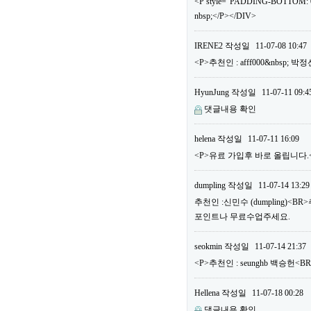
<P style="PADDING-BOTTOM: 0
nbsp;</P></DIV>
IRENE2
작성일
11-07-08 10:47
<P>추천인 : afff000&nbsp; 
HyunJung
작성일
11-07-11 09:4
댓글내용 확인
helena
작성일
11-07-11 16:09
<P>유료 가입후 바로 올립니다.<B
dumpling
작성일
11-07-14 13:29
추천인 :신민수 (dumpling)<B
포인트나 무료수업주세요.
seokmin
작성일
11-07-14 21:37
<P>추천인 : seunghb 백승헌<B
Hellena
작성일
11-07-18 00:28
댓글내용 확인