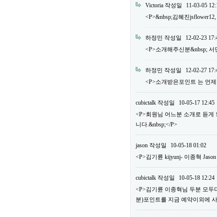
Victoria
작성일
11-03-05 12:
<P>&nbsp;김혜진jsflower12
하정민
작성일
12-02-23 17:
<P>소개해주신분&nbsp; 서민우 m
하정민
작성일
12-02-27 17:
<P>소개받은포인트 는 언제주
cubictalk
작성일
10-05-17 12:45
<P>회원님 어느분 소개로 듣게
니다.&nbsp;</P>
jason
작성일
10-05-18 01:02
<P>김기륜 kijyunj- 이종혁 Jaso
cubictalk
작성일
10-05-18 12:24
<P>김기륜 이종혁님 두분 모두다&
분)포인트를 지금 예약이외에 사용하실 