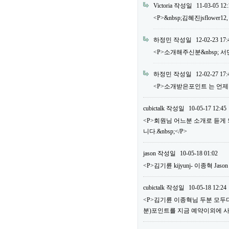
Victoria
작성일
11-03-05 12:
<P>&nbsp;김혜진jsflower12
하정민
작성일
12-02-23 17:
<P>소개해주신분&nbsp; 서민우 m
하정민
작성일
12-02-27 17:
<P>소개받은포인트 는 언제주
cubictalk
작성일
10-05-17 12:45
<P>회원님 어느분 소개로 듣게
니다.&nbsp;</P>
jason
작성일
10-05-18 01:02
<P>김기륜 kijyunj- 이종혁 Jaso
cubictalk
작성일
10-05-18 12:24
<P>김기륜 이종혁님 두분 모두다&
분)포인트를 지금 예약이외에 사용하실 