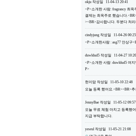
okju
작성일
11-04-13 20:41
<P>소개한 사람: fragrancy
결제는 최옥주로 했습니다.<BR>
><BR>감사합니다. 두분다 처리
cindyjung
작성일
11-04-26 00:25
<P>소개한사람 : asg77 안상구
duwldud5
작성일
11-04-27 10:2
<P>소개한 사람: duwldud5 여
P>
헌이맘
작성일
11-05-10 22:48
오늘 등록 했어요.<BR><BR>추천
JennyBae
작성일
11-05-12 09:57
오늘 무료 체험 마치고 등록했어요.<
지급 부탁합니다.
yeseul
작성일
11-05-21 21:08