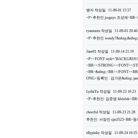
병자
작성일
11-09-01 15:57
<P>추천인 jssguys 조성재<BR>
ryanmom
작성일
11-09-01 20:46
<P>추천인 wendy7&nbsp;&nbsp
Jane01
작성일
11-09-14 21:19
<P><FONT style="BACKGROUN
<BR></STRONG></FONT><ST
<BR>&nbsp;<BR></FONT><BR>
ONG>등록인 : 김가은&nbsp; jan
LydiaYu
작성일
11-09-23 16:23
<P>추천인: 김준영 lifeisbdc<BR
cheerful
작성일
11-09-23 21:28
추천인: 서정민 sjm3525<BR>등록
ellypinky
작성일
11-09-24 16:35