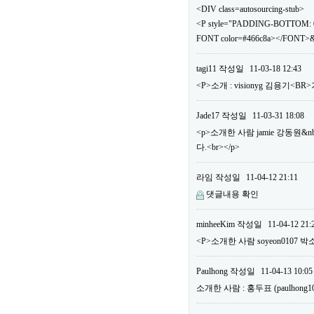
<DIV class=autosourcing-stub>
<P style="PADDING-BOTTOM: 0
FONT color=#466c8a></FONT>&
tagi11
작성일
11-03-18 12:43
<P>소개 : visionyg 김용기<B
Jade17
작성일
11-03-31 18:08
<p>소개한 사람 jamie 강동원&n
다.<br></p>
라임
작성일
11-04-12 21:11
댓글내용 확인
minheeKim
작성일
11-04-12 21:
<P>소개한 사람 soyeon0107 박
Paulhong
작성일
11-04-13 10:05
소개한 사람 : 홍두표 (paulho