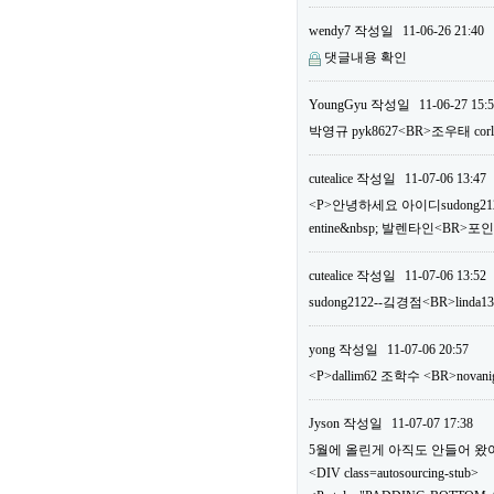
wendy7
작성일
11-06-26 21:40
댓글내용 확인
YoungGyu
작성일
11-06-27 15:
박영규 pyk8627<BR>조우태 c
cutealice
작성일
11-07-06 13:47
<P>안녕하세요 아이디sudong2122
entine&nbsp; 발렌타인<BR>
cutealice
작성일
11-07-06 13:52
sudong2122--깈경점<BR>linda1
yong
작성일
11-07-06 20:57
<P>dallim62 조학수 <BR>n
Jyson
작성일
11-07-07 17:38
5월에 올린게 아직도 안들어 왔어요.
<DIV class=autosourcing-stub>