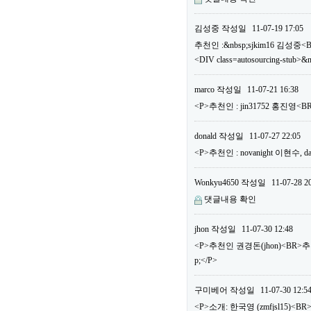
김성중
작성일
11-07-19 17:05
추천인 :&nbsp;sjkim16 김성중<
<DIV class=autosourcing-stub>&
marco
작성일
11-07-21 16:38
<P>추천인 : jin31752 홍진영
donald
작성일
11-07-27 22:05
<P>추천인 : novanight 이현수
Wonkyu4650
작성일
11-07-28 2
댓글내용 확인
jhon
작성일
11-07-30 12:48
<P>추천인 권경돈(jhon)<BR>
p;</P>
구미베어
작성일
11-07-30 12:5
<P>소개: 한국영 (zmfjsl15)<BR>