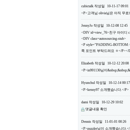
cubictalk
작성일
10-11-17 09:01
<P>고객님 olivia님은 아직
JennyJo
작성일
10-12-08 12:45
<DIV id=view_76>친구 아이디 ci
<DIV class=autosourcing-stub>
<P style="PADDING-BOTTOM: 0
쪽 포인트 부탁드려요 ㅎ</P></DI
Elizabeth
작성일
10-12-12 20:08
<P>in991130님이&nbsp;&nbs
Hyunchul
작성일
10-12-14 00:17
<P>kenny97 소개했습니다.</P>
dami
작성일
10-12-29 10:02
댓글내용 확인
Dennis
작성일
11-01-01 00:26
<P>puzzler님이 소개했습니다.</