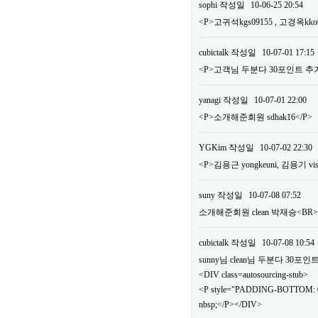
sophi
작성일
10-06-25 20:54
<P>고귀석kgs09155 , 고경옥kko
cubictalk
작성일
10-07-01 17:15
<P>고객님 두분다 30포인트 추가
yanagi
작성일
10-07-01 22:00
<P>소개해준회원 sdhak16</P>
YGKim
작성일
10-07-02 22:30
<P>김용근 yongkeuni, 김용기 vis
suny
작성일
10-07-08 07:52
소개해준회원 clean 박재승<B
cubictalk
작성일
10-07-08 10:54
sunny님 clean님 두분다 30
<DIV class=autosourcing-stub>
<P style="PADDING-BOTTOM: 0
nbsp;</P></DIV>