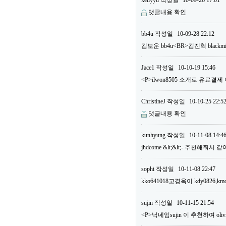
kellyyu
작성일
10-09-26 17:01
댓글내용 확인
bb4u
작성일
10-09-28 22:12
김보운 bb4u<BR>김진혁 bla
Jace1
작성일
10-10-19 15:46
<P>ilwon8505 소개로 유료결
ChristineJ
작성일
10-10-25 22:5
댓글내용 확인
kunhyung
작성일
10-11-08 14:4
jhdcome &lt;&lt;- 추천해줘서
sophi
작성일
10-11-08 22:47
kko641018고경옥이 kdy0826,km
sujin
작성일
10-11-15 21:54
<P>닉네임sujin 이 추천하여 o