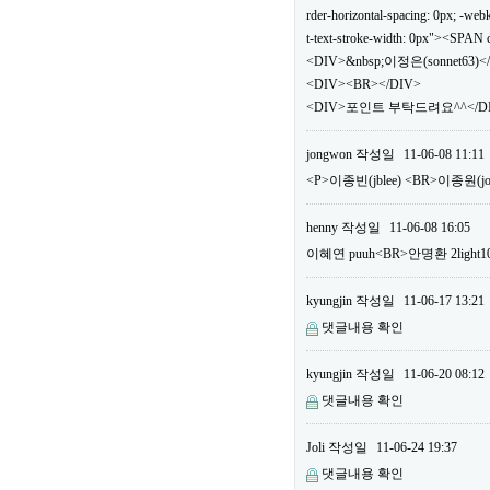
rder-horizontal-spacing: 0px; -webki
t-text-stroke-width: 0px"><SPA
<DIV>&nbsp;이정은(sonnet63)<
<DIV><BR></DIV>
<DIV>포인트 부탁드려요^^</DIV
jongwon
작성일
11-06-08 11:11
<P>이종빈(jblee) <BR>이종원(
henny
작성일
11-06-08 16:05
이혜연 puuh<BR>안명환 2li
kyungjin
작성일
11-06-17 13:21
댓글내용 확인
kyungjin
작성일
11-06-20 08:12
댓글내용 확인
Joli
작성일
11-06-24 19:37
댓글내용 확인