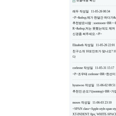
댓글내용 확인
래두
작성일
11-05-26 00:34
<P>&nbsp;제가 한달간 하다가&
추천받은사람 : xoenxoen<B
R>&nbsp;저는 못했는데도 제
신경좀 써주세요.</P>
Elizabeth
작성일
11-05-26 22:01
친구소개 10포인트가 맞나요? 
다
corleone
작성일
11-05-31 15:17
<P>조우태 corleone<BR>한선
hyunwoo
작성일
11-06-02 09:51
추천인:손오기(nomtop)<BR>가
moses
작성일
11-06-03 23:10
<SPAN class=Apple-style-span
XT-INDENT: 0px; WHITE-SPACE: 