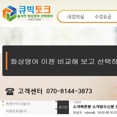
이벤트
회
소개해준분 소개받으신분 모
원
로
작성자
cubictalk
10-02-08 16:33
그