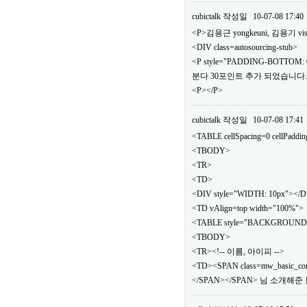
cubictalk
작성일
10-07-08 17:40
<P>김용근 yongkeuni, 김용기 vis
<DIV class=autosourcing-stub>
<P style="PADDING-BOTTOM: 0
분다 30포인트 추가 되었습니다.</
<P></P>
cubictalk
작성일
10-07-08 17:41
<TABLE cellSpacing=0 cellPaddi
<TBODY>
<TR>
<TD>
<DIV style="WIDTH: 10px"></
<TD vAlign=top width="100%">
<TABLE style="BACKGROUND: url(.
<TBODY>
<TR><!-- 이름, 아이피 -->
<TD><SPAN class=mw_basic_c
</SPAN></SPAN> 님 소개해준 