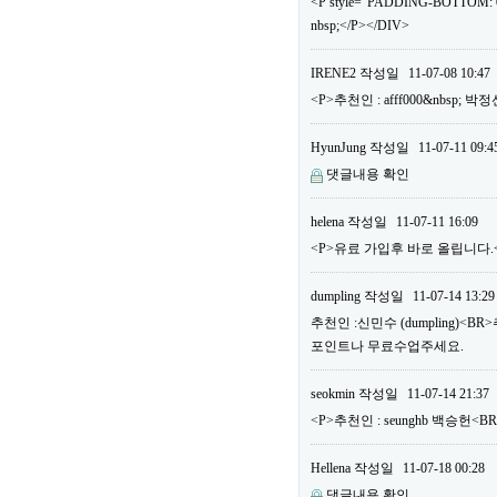
<P style="PADDING-BOTTOM: 0
nbsp;</P></DIV>
IRENE2
작성일
11-07-08 10:47
<P>추천인 : afff000&nbsp; 
HyunJung
작성일
11-07-11 09:4
댓글내용 확인
helena
작성일
11-07-11 16:09
<P>유료 가입후 바로 올립니다.<B
dumpling
작성일
11-07-14 13:29
추천인 :신민수 (dumpling)<B
포인트나 무료수업주세요.
seokmin
작성일
11-07-14 21:37
<P>추천인 : seunghb 백승헌<B
Hellena
작성일
11-07-18 00:28
댓글내용 확인