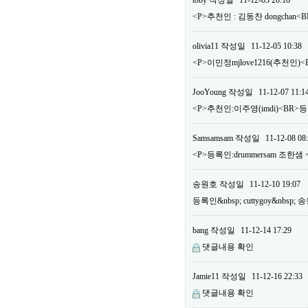
toby
작성일
11-12-03 20:18
<P>추천인 : 김동찬 dongchan<
olivia11
작성일
11-12-05 10:38
<P>이민정mjlove1216(추천인)<
JooYoung
작성일
11-12-07 11:1
<P>추천인:이주영(imdi)<BR>등록
Samsamsam
작성일
11-12-08 08
<P>등록인:drummersam 조한샘 
송원호
작성일
11-12-10 19:07
등록인&nbsp; cuttygoy&nbsp;
bang
작성일
11-12-14 17:29
댓글내용 확인
Jamie11
작성일
11-12-16 22:33
댓글내용 확인