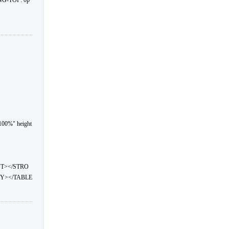
NG-TOP: 0p
100%" height
NT></STRO
Y></TABLE