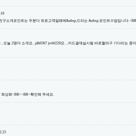
:10
친구소개포인트는 두분다 유료고객일때에&nbsp;드리는 &nbsp;포인트수업입니다.<BR>
오늘 2명더 소개요...jdh0367 jwh0220요....카드결재실시됨 바로할라구 기다리는 중이거
ng07 최상희<BR><BR>확인해 주세요.
2:25