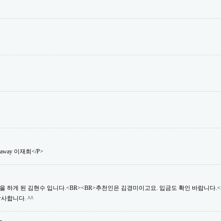
saway 이재희</P>
 하게 된 김현수 입니다.<BR><BR>추천인은 김경미이고요. 입금도 확인 바랍니다.<B
사합니다. ^^