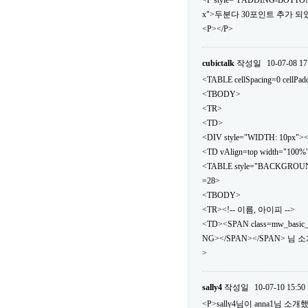
<P style="PADDING-BOTTOM
x">두분다 30포인트 추가 되었
<P></P>
cubictalk
작성일
10-07-08 17
<TABLE cellSpacing=0 cellPa
<TBODY>
<TR>
<TD>
<DIV style="WIDTH: 10px">
<TD vAlign=top width="100%
<TABLE style="BACKGROUND: url
=28>
<TBODY>
<TR><!-- 이름, 아이피 -->
<TD><SPAN class=mw_basic
NG></SPAN></SPAN> 님 
>
sally4
작성일
10-07-10 15:50
<P>sally4님이 anna1님 