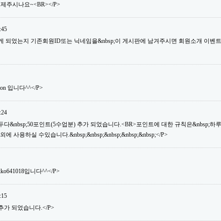
제주시나요~<BR></P>
:45
듣게 되었는지 기존회원ID또는 닉네임을&nbsp;이 게시판에 남겨주시면 회원소개 이벤
son 입니다^^</P>
:24
&nbsp;50포인트(5수업분) 추가 되었습니다.<BR>포인트에 대한 규칙은&nbsp;하루&nb
용하실 수있습니다.&nbsp;&nbsp;&nbsp;&nbsp;&nbsp;</P>
ko641018입니다^^</P>
:15
추가 되었습니다.</P>