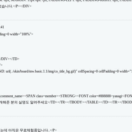
: 0px; MARGIN: 11px 0px 7px; PADDING-LEFT: 0px; PADDING-RIGHT: 0px; PADDI
습니다.</P></DIV>
:41
dding=0 width="100%">
</DIV></TD>
">
(../skin/board/mw.basic.1.1/img/co_title_bg.gif)" cellSpacing=0 cellPadding=0 width="
_comment_name><SPAN class=member><STRONG><FONT color=#888888>yanagi</FO
소개해준 분의 실명도 알려주세요</TD></TR></TBODY></TABLE></TD></TR></TBOD
소개했는데 아직은 무료체험중입니다..</P>