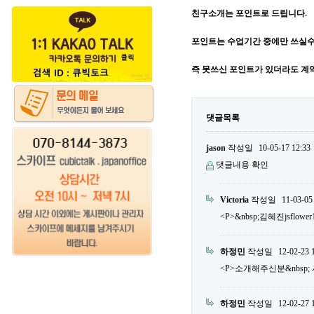
친구소개는 포인트로 드립니다.
포인트는 수업기간 중에만 쓰실수
즉 못쓰신 포인트가 있더라도 계
댓글목록
jason
작성일
10-05-17 12:33
댓글내용 확인
Victoria
작성일
11-03-05
<P>&nbsp;김혜진jsflower
하정민
작성일
12-02-23 
<P>소개해주신분&nbsp; 서민우
하정민
작성일
12-02-27 