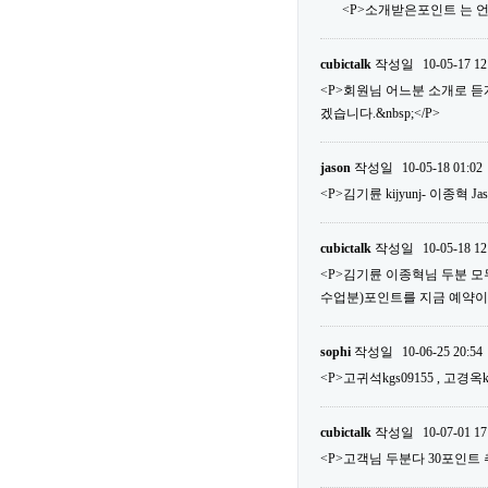
<P>소개받은포인트 는 언
cubictalk
작성일
10-05-17 12
<P>회원님 어느분 소개로 
겠습니다.&nbsp;</P>
jason
작성일
10-05-18 01:02
<P>김기륜 kijyunj- 이종혁 Ja
cubictalk
작성일
10-05-18 12
<P>김기륜 이종혁님 두분 모두다
수업분)포인트를 지금 예약이외에 사
sophi
작성일
10-06-25 20:54
<P>고귀석kgs09155 , 고경옥k
cubictalk
작성일
10-07-01 17
<P>고객님 두분다 30포인트 