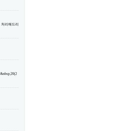
트 처리해드리
sp;20(2