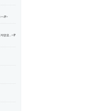
</P>
던요...</P