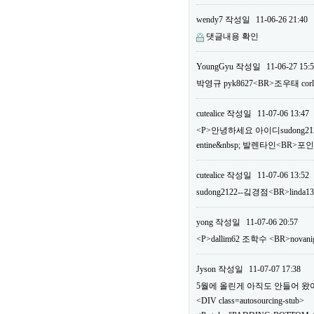
wendy7
작성일
11-06-26 21:40
댓글내용 확인
YoungGyu
작성일
11-06-27 15:
박영규 pyk8627<BR>조우태 c
cutealice
작성일
11-07-06 13:47
<P>안녕하세요 아이디sudong2122
entine&nbsp; 발렌타인<BR>
cutealice
작성일
11-07-06 13:52
sudong2122--깈경점<BR>linda1
yong
작성일
11-07-06 20:57
<P>dallim62 조학수 <BR>n
Jyson
작성일
11-07-07 17:38
5월에 올린게 아직도 안들어 왔어요.
<DIV class=autosourcing-stub>