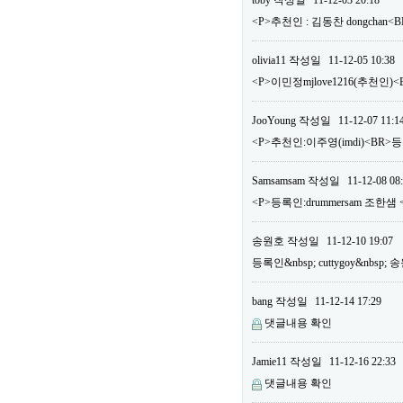
toby
작성일
11-12-03 20:18
<P>추천인 : 김동찬 dongchan<
olivia11
작성일
11-12-05 10:38
<P>이민정mjlove1216(추천인)<
JooYoung
작성일
11-12-07 11:1
<P>추천인:이주영(imdi)<BR>등록
Samsamsam
작성일
11-12-08 08
<P>등록인:drummersam 조한샘 
송원호
작성일
11-12-10 19:07
등록인&nbsp; cuttygoy&nbsp;
bang
작성일
11-12-14 17:29
댓글내용 확인
Jamie11
작성일
11-12-16 22:33
댓글내용 확인