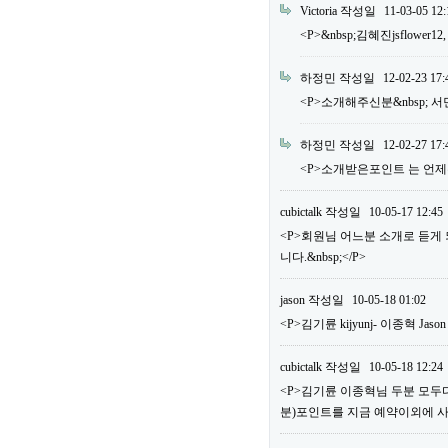
Victoria
작성일
11-03-05 12:
<P>&nbsp;김혜진jsflower12
하정민
작성일
12-02-23 17:
<P>소개해주신분&nbsp; 서민우 m
하정민
작성일
12-02-27 17:
<P>소개받은포인트 는 언제주
cubictalk
작성일
10-05-17 12:45
<P>회원님 어느분 소개로 듣게
니다.&nbsp;</P>
jason
작성일
10-05-18 01:02
<P>김기륜 kijyunj- 이종혁 Jaso
cubictalk
작성일
10-05-18 12:24
<P>김기륜 이종혁님 두분 모두다&
분)포인트를 지금 예약이외에 사용하실 