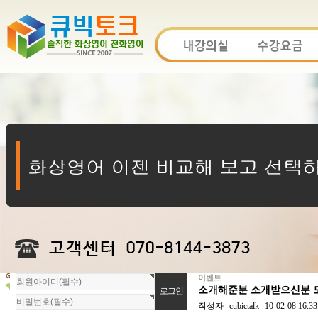
이벤트
회
소개해준분 소개받으신분 모
원
로
작성자
cubictalk
10-02-08 16:33
그