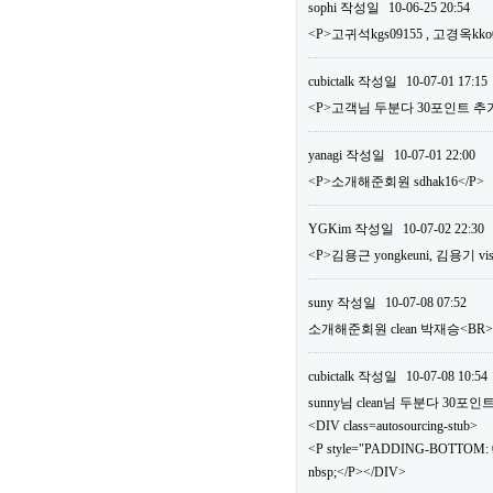
sophi
작성일
10-06-25 20:54
<P>고귀석kgs09155 , 고경옥kko
cubictalk
작성일
10-07-01 17:15
<P>고객님 두분다 30포인트 추가
yanagi
작성일
10-07-01 22:00
<P>소개해준회원 sdhak16</P>
YGKim
작성일
10-07-02 22:30
<P>김용근 yongkeuni, 김용기 vis
suny
작성일
10-07-08 07:52
소개해준회원 clean 박재승<B
cubictalk
작성일
10-07-08 10:54
sunny님 clean님 두분다 30
<DIV class=autosourcing-stub>
<P style="PADDING-BOTTOM: 0
nbsp;</P></DIV>