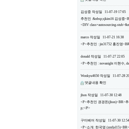
김성중
작성일
11-07-19 17:05
추천인 :&nbsp;sjkim16 김성중<
<DIV class=autosourcing-stub>&
marco
작성일
11-07-21 16:38
<P>추천인 : jin31752 홍진영
donald
작성일
11-07-27 22:05
<P>추천인 : novanight 이현수
Wonkyu4650
작성일
11-07-28 2
댓글내용 확인
jhon
작성일
11-07-30 12:48
<P>추천인 권경돈(jhon)<BR>
p;</P>
구미베어
작성일
11-07-30 12:5
<P>소개: 한국영 (zmfjsl15)<BR>