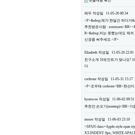
댓글내용 확인
래두
작성일
11-05-26 00:34
<P>&nbsp;제가 한달간 하다가&
추천받은사람 : xoenxoen<B
R>&nbsp;저는 못했는데도 제
신경좀 써주세요.</P>
Elizabeth
작성일
11-05-26 22:01
친구소개 10포인트가 맞나요? 
다
corleone
작성일
11-05-31 15:17
<P>조우태 corleone<BR>한선
hyunwoo
작성일
11-06-02 09:51
추천인:손오기(nomtop)<BR>가
moses
작성일
11-06-03 23:10
<SPAN class=Apple-style-span
XT-INDENT: 0px; WHITE-SPACE: 