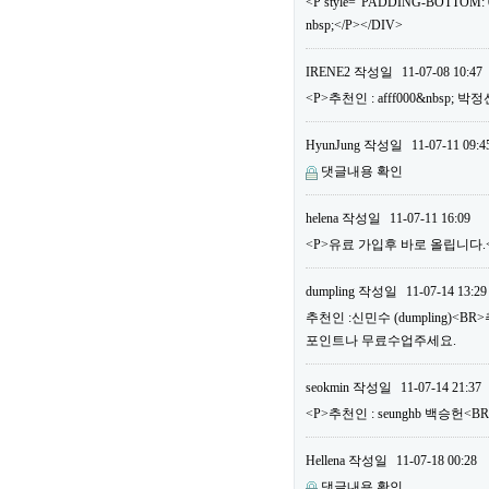
<P style="PADDING-BOTTOM: 0
nbsp;</P></DIV>
IRENE2
작성일
11-07-08 10:47
<P>추천인 : afff000&nbsp; 
HyunJung
작성일
11-07-11 09:4
댓글내용 확인
helena
작성일
11-07-11 16:09
<P>유료 가입후 바로 올립니다.<B
dumpling
작성일
11-07-14 13:29
추천인 :신민수 (dumpling)<B
포인트나 무료수업주세요.
seokmin
작성일
11-07-14 21:37
<P>추천인 : seunghb 백승헌<B
Hellena
작성일
11-07-18 00:28
댓글내용 확인