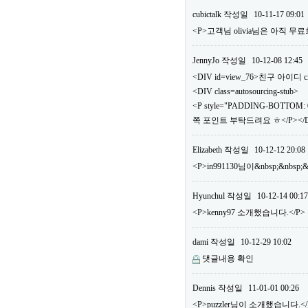
cubictalk
작성일
10-11-17 09:01
<P>고객님 olivia님은 아직
JennyJo
작성일
10-12-08 12:45
<DIV id=view_76>친구 아이디 ci
<DIV class=autosourcing-stub>
<P style="PADDING-BOTTOM: 0
쪽 포인트 부탁드려요 ㅎ</P></DI
Elizabeth
작성일
10-12-12 20:08
<P>in991130님이&nbsp;&nbs
Hyunchul
작성일
10-12-14 00:17
<P>kenny97 소개했습니다.</P>
dami
작성일
10-12-29 10:02
댓글내용 확인
Dennis
작성일
11-01-01 00:26
<P>puzzler님이 소개했습니다.</