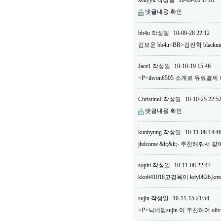
kellyyu
작성일
10-09-26 17:01
댓글내용 확인
bb4u
작성일
10-09-28 22:12
김보운 bb4u<BR>김진혁 bla
Jace1
작성일
10-10-19 15:46
<P>ilwon8505 소개로 유료결
ChristineJ
작성일
10-10-25 22:5
댓글내용 확인
kunhyung
작성일
10-11-08 14:4
jhdcome &lt;&lt;- 추천해줘서
sophi
작성일
10-11-08 22:47
kko641018고경옥이 kdy0826,km
sujin
작성일
10-11-15 21:54
<P>닉네임sujin 이 추천하여 o