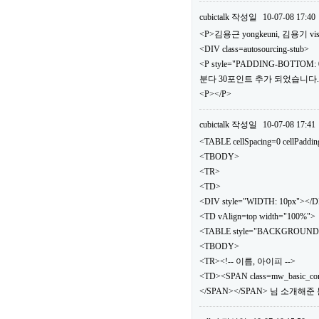
cubictalk
작성일
10-07-08 17:40
<P>김용근 yongkeuni, 김용기 vis
<DIV class=autosourcing-stub>
<P style="PADDING-BOTTOM: 0
분다 30포인트 추가 되었습니다.</
<P></P>
cubictalk
작성일
10-07-08 17:41
<TABLE cellSpacing=0 cellPaddi
<TBODY>
<TR>
<TD>
<DIV style="WIDTH: 10px"></
<TD vAlign=top width="100%">
<TABLE style="BACKGROUND: url(.
<TBODY>
<TR><!-- 이름, 아이피 -->
<TD><SPAN class=mw_basic_c
</SPAN></SPAN> 님 소개해준 