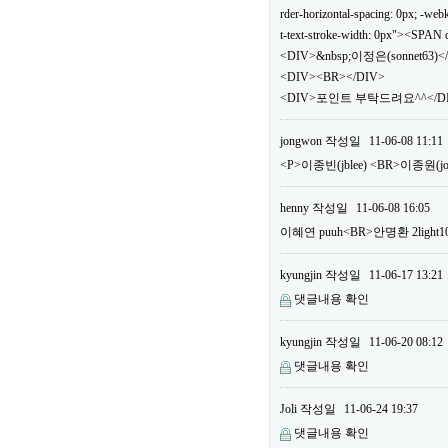
rder-horizontal-spacing: 0px; -webki
t-text-stroke-width: 0px"><SPA
<DIV>&nbsp;이정은(sonnet63)<
<DIV><BR></DIV>
<DIV>포인트 부탁드려요^^</DIV
jongwon
작성일
11-06-08 11:11
<P>이종빈(jblee) <BR>이종원(
henny
작성일
11-06-08 16:05
이혜연 puuh<BR>안명환 2li
kyungjin
작성일
11-06-17 13:21
댓글내용 확인
kyungjin
작성일
11-06-20 08:12
댓글내용 확인
Joli
작성일
11-06-24 19:37
댓글내용 확인