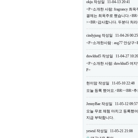
okju
작성일
11-04-13 20:41
<P>소개한 사람: fragrancy
결제는 최옥주로 했습니다.<BR>
><BR>감사합니다. 두분다 처리
cindyjung
작성일
11-04-26 00:25
<P>소개한사람 : asg77 안상구
duwldud5
작성일
11-04-27 10:2
<P>소개한 사람: duwldud5 여
P>
헌이맘
작성일
11-05-10 22:48
오늘 등록 했어요.<BR><BR>추천
JennyBae
작성일
11-05-12 09:57
오늘 무료 체험 마치고 등록했어요.<
지급 부탁합니다.
yeseul
작성일
11-05-21 21:08