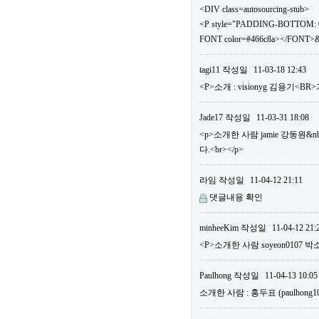
<DIV class=autosourcing-stub>
<P style="PADDING-BOTTOM: 0
FONT color=#466c8a></FONT>&
tagi11
작성일
11-03-18 12:43
<P>소개 : visionyg 김용기<B
Jade17
작성일
11-03-31 18:08
<p>소개한 사람 jamie 강동원&n
다.<br></p>
라임
작성일
11-04-12 21:11
댓글내용 확인
minheeKim
작성일
11-04-12 21:
<P>소개한 사람 soyeon0107 박
Paulhong
작성일
11-04-13 10:05
소개한 사람 : 홍두표 (paulho