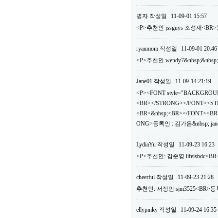
병자
작성일
11-09-01 15:57
<P>추천인 jssguys 조성재<BR>
ryanmom
작성일
11-09-01 20:46
<P>추천인 wendy7&nbsp;&nbsp
Jane01
작성일
11-09-14 21:19
<P><FONT style="BACKGROUN
<BR></STRONG></FONT><ST
<BR>&nbsp;<BR></FONT><BR>
ONG>등록인 : 김가은&nbsp; jan
LydiaYu
작성일
11-09-23 16:23
<P>추천인: 김준영 lifeisbdc<BR
cheerful
작성일
11-09-23 21:28
추천인: 서정민 sjm3525<BR>등록
ellypinky
작성일
11-09-24 16:35