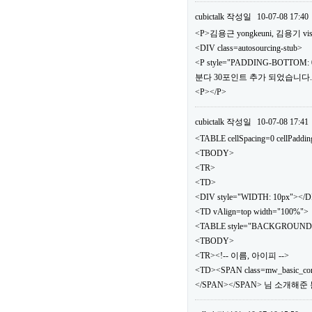
cubictalk
작성일
10-07-08 17:40
<P>김용근 yongkeuni, 김용기 vis
<DIV class=autosourcing-stub>
<P style="PADDING-BOTTOM: 0
분다 30포인트 추가 되었습니다.</
<P></P>
cubictalk
작성일
10-07-08 17:41
<TABLE cellSpacing=0 cellPaddi
<TBODY>
<TR>
<TD>
<DIV style="WIDTH: 10px"></
<TD vAlign=top width="100%">
<TABLE style="BACKGROUND: url(.
<TBODY>
<TR><!-- 이름, 아이피 -->
<TD><SPAN class=mw_basic_c
</SPAN></SPAN> 님 소개해준 