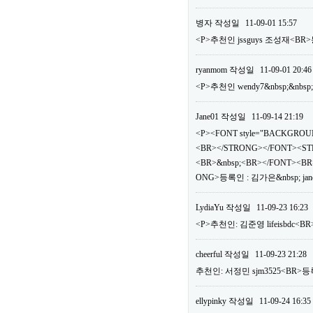
병자
작성일
11-09-01 15:57
<P>추천인 jssguys 조성재<BR>
ryanmom
작성일
11-09-01 20:46
<P>추천인 wendy7&nbsp;&nbsp
Jane01
작성일
11-09-14 21:19
<P><FONT style="BACKGROUN
<BR></STRONG></FONT><ST
<BR>&nbsp;<BR></FONT><BR>
ONG>등록인 : 김가은&nbsp; jan
LydiaYu
작성일
11-09-23 16:23
<P>추천인: 김준영 lifeisbdc<BR
cheerful
작성일
11-09-23 21:28
추천인: 서정민 sjm3525<BR>등록
ellypinky
작성일
11-09-24 16:35