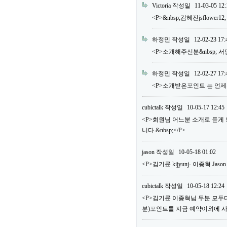
Victoria
작성일
11-03-05 12:
<P>&nbsp;김혜진jsflower12
하정민
작성일
12-02-23 17:
<P>소개해주신분&nbsp; 서민우 m
하정민
작성일
12-02-27 17:
<P>소개받은포인트 는 언제주
cubictalk
작성일
10-05-17 12:45
<P>회원님 어느분 소개로 듣게
니다.&nbsp;</P>
jason
작성일
10-05-18 01:02
<P>김기륜 kijyunj- 이종혁 Jaso
cubictalk
작성일
10-05-18 12:24
<P>김기륜 이종혁님 두분 모두다&
분)포인트를 지금 예약이외에 사용하실 