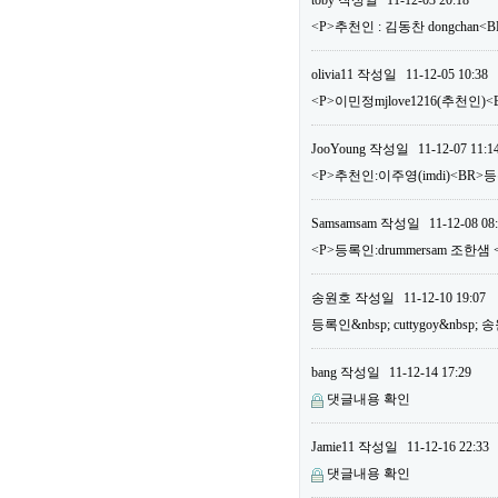
toby
작성일
11-12-03 20:18
<P>추천인 : 김동찬 dongchan<
olivia11
작성일
11-12-05 10:38
<P>이민정mjlove1216(추천인)<
JooYoung
작성일
11-12-07 11:1
<P>추천인:이주영(imdi)<BR>등록
Samsamsam
작성일
11-12-08 08
<P>등록인:drummersam 조한샘 
송원호
작성일
11-12-10 19:07
등록인&nbsp; cuttygoy&nbsp;
bang
작성일
11-12-14 17:29
댓글내용 확인
Jamie11
작성일
11-12-16 22:33
댓글내용 확인