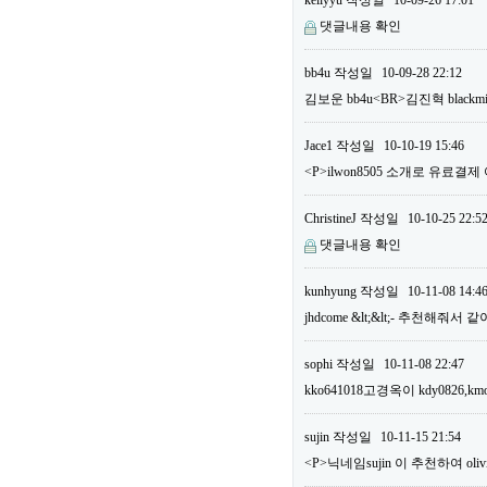
kellyyu
작성일
10-09-26 17:01
댓글내용 확인
bb4u
작성일
10-09-28 22:12
김보운 bb4u<BR>김진혁 bla
Jace1
작성일
10-10-19 15:46
<P>ilwon8505 소개로 유료결
ChristineJ
작성일
10-10-25 22:5
댓글내용 확인
kunhyung
작성일
10-11-08 14:4
jhdcome &lt;&lt;- 추천해줘서
sophi
작성일
10-11-08 22:47
kko641018고경옥이 kdy0826,km
sujin
작성일
10-11-15 21:54
<P>닉네임sujin 이 추천하여 o