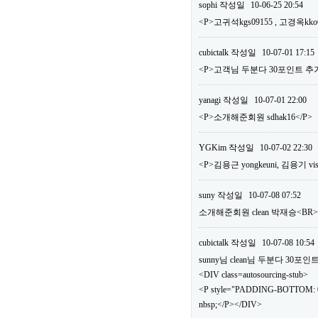
sophi
작성일
10-06-25 20:54
<P>고귀석kgs09155 , 고경옥kko
cubictalk
작성일
10-07-01 17:15
<P>고객님 두분다 30포인트 추가
yanagi
작성일
10-07-01 22:00
<P>소개해준회원 sdhak16</P>
YGKim
작성일
10-07-02 22:30
<P>김용근 yongkeuni, 김용기 vis
suny
작성일
10-07-08 07:52
소개해준회원 clean 박재승<B
cubictalk
작성일
10-07-08 10:54
sunny님 clean님 두분다 30
<DIV class=autosourcing-stub>
<P style="PADDING-BOTTOM: 0
nbsp;</P></DIV>