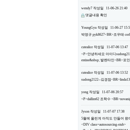
wendy7
작성일
11-06-26 21:40
댓글내용 확인
YoungGyu
작성일
11-06-27 15:
박영규 pyk8627<BR>조우태 c
cutealice
작성일
11-07-06 13:47
<P>안녕하세요 아이디sudong2122
entine&nbsp; 발렌타인<BR>
cutealice
작성일
11-07-06 13:52
sudong2122--깈경점<BR>linda1
yong
작성일
11-07-06 20:57
<P>dallim62 조학수 <BR>n
Jyson
작성일
11-07-07 17:38
5월에 올린게 아직도 안들어 왔어요.
<DIV class=autosourcing-stub>