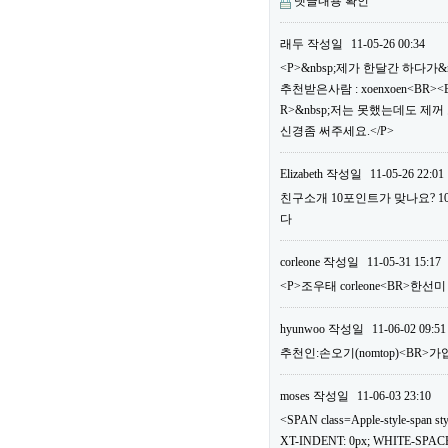
댓글내용 확인
래두
작성일
11-05-26 00:34
<P>&nbsp;제가 한달간 하다가&
추천받은사람 : xoenxoen<B
R>&nbsp;저는 못했는데도 제
신경좀 써주세요.</P>
Elizabeth
작성일
11-05-26 22:01
친구소개 10포인트가 맞나요? 
다
corleone
작성일
11-05-31 15:17
<P>조우태 corleone<BR>한선
hyunwoo
작성일
11-06-02 09:51
추천인:손오기(nomtop)<BR>가
moses
작성일
11-06-03 23:10
<SPAN class=Apple-style-span
XT-INDENT: 0px; WHITE-SPACE: 