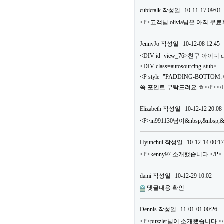
cubictalk
작성일
10-11-17 09:01
<P>고객님 olivia님은 아직
JennyJo
작성일
10-12-08 12:45
<DIV id=view_76>친구 아이디 ci
<DIV class=autosourcing-stub>
<P style="PADDING-BOTTOM: 0
쪽 포인트 부탁드려요 ㅎ</P></DI
Elizabeth
작성일
10-12-12 20:08
<P>in991130님이&nbsp;&nbs
Hyunchul
작성일
10-12-14 00:17
<P>kenny97 소개했습니다.</P>
dami
작성일
10-12-29 10:02
댓글내용 확인
Dennis
작성일
11-01-01 00:26
<P>puzzler님이 소개했습니다.</