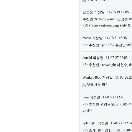
김성중
작성일
11-07-19 17:05
추천인 :&nbsp;sjkim16 김성중<
<DIV class=autosourcing-stub>&
marco
작성일
11-07-21 16:38
<P>추천인 : jin31752 홍진영
donald
작성일
11-07-27 22:05
<P>추천인 : novanight 이현수
Wonkyu4650
작성일
11-07-28 2
댓글내용 확인
jhon
작성일
11-07-30 12:48
<P>추천인 권경돈(jhon)<BR>
p;</P>
구미베어
작성일
11-07-30 12:5
<P>소개: 한국영 (zmfjsl15)<BR>