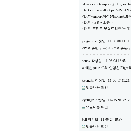
rder-horizontal-spacing: 0px; -webki
t-text-stroke-width: 0px"><SPA
<DIV>&nbsp;이정은(sonnet63)<
<DIV><BR></DIV>
<DIV>포인트 부탁드려요^^</DIV
jongwon
작성일
11-06-08 11:11
<P>이종빈(jblee) <BR>이종원(
henny
작성일
11-06-08 16:05
이혜연 puuh<BR>안명환 2li
kyungjin
작성일
11-06-17 13:21
댓글내용 확인
kyungjin
작성일
11-06-20 08:12
댓글내용 확인
Joli
작성일
11-06-24 19:37
댓글내용 확인