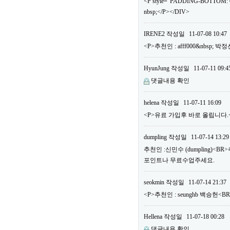
<P style="PADDING-BOTTOM: 0
nbsp;</P></DIV>
IRENE2
작성일
11-07-08 10:47
<P>추천인 : afff000&nbsp; 
HyunJung
작성일
11-07-11 09:4
댓글내용 확인
helena
작성일
11-07-11 16:09
<P>유료 가입후 바로 올립니다.<B
dumpling
작성일
11-07-14 13:29
추천인 :신민수 (dumpling)<B
포인트나 무료수업주세요.
seokmin
작성일
11-07-14 21:37
<P>추천인 : seunghb 백승헌<B
Hellena
작성일
11-07-18 00:28
댓글내용 확인