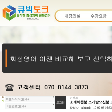
이벤트
회
소개해준분 소개받으신분 모
원
로
작성자
cubictalk
10-02-08 16:33
그