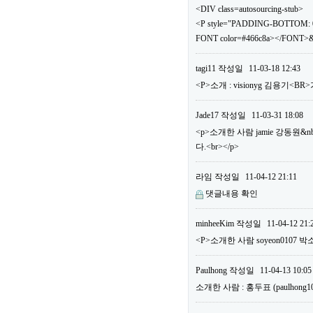
<DIV class=autosourcing-stub>
<P style="PADDING-BOTTOM: 0
FONT color=#466c8a></FONT>&
tagi11
작성일
11-03-18 12:43
<P>소개 : visionyg 김용기<B
Jade17
작성일
11-03-31 18:08
<p>소개한 사람 jamie 강동원&n
다.<br></p>
라임
작성일
11-04-12 21:11
댓글내용 확인
minheeKim
작성일
11-04-12 21:
<P>소개한 사람 soyeon0107 박
Paulhong
작성일
11-04-13 10:05
소개한 사람 : 홍두표 (paulho