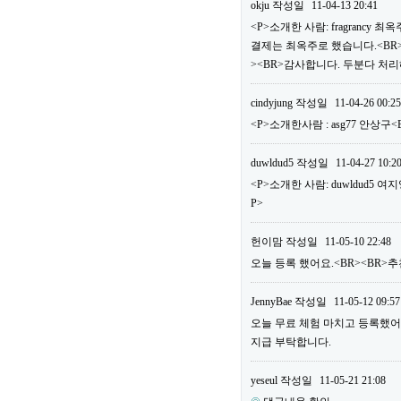
okju
작성일
11-04-13 20:41
<P>소개한 사람: fragrancy
결제는 최옥주로 했습니다.<BR>
><BR>감사합니다. 두분다 처리
cindyjung
작성일
11-04-26 00:25
<P>소개한사람 : asg77 안상구
duwldud5
작성일
11-04-27 10:2
<P>소개한 사람: duwldud5 여
P>
헌이맘
작성일
11-05-10 22:48
오늘 등록 했어요.<BR><BR>추천
JennyBae
작성일
11-05-12 09:57
오늘 무료 체험 마치고 등록했어요.<
지급 부탁합니다.
yeseul
작성일
11-05-21 21:08