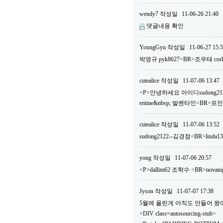
wendy7
작성일
11-06-26 21:40
댓글내용 확인
YoungGyu
작성일
11-06-27 15:
박영규 pyk8627<BR>조우태 c
cutealice
작성일
11-07-06 13:47
<P>안녕하세요 아이디sudong2122
entine&nbsp; 발렌타인<BR>
cutealice
작성일
11-07-06 13:52
sudong2122--깈경점<BR>linda1
yong
작성일
11-07-06 20:57
<P>dallim62 조학수 <BR>n
Jyson
작성일
11-07-07 17:38
5월에 올린게 아직도 안들어 왔어요.
<DIV class=autosourcing-stub>