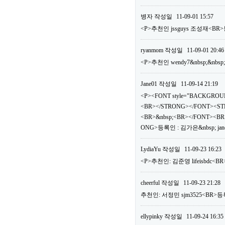
병자
작성일
11-09-01 15:57
<P>추천인 jssguys 조성재<BR>
ryanmom
작성일
11-09-01 20:46
<P>추천인 wendy7&nbsp;&nbsp
Jane01
작성일
11-09-14 21:19
<P><FONT style="BACKGROUN
<BR></STRONG></FONT><ST
<BR>&nbsp;<BR></FONT><BR>
ONG>등록인 : 김가은&nbsp; jan
LydiaYu
작성일
11-09-23 16:23
<P>추천인: 김준영 lifeisbdc<BR
cheerful
작성일
11-09-23 21:28
추천인: 서정민 sjm3525<BR>등록
ellypinky
작성일
11-09-24 16:35