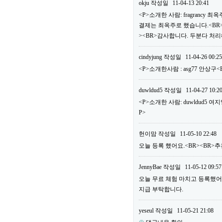
okju
작성일
11-04-13 20:41
<P>소개한 사람: fragrancy
결제는 최옥주로 했습니다.<BR>
><BR>감사합니다. 두분다 처리
cindyjung
작성일
11-04-26 00:25
<P>소개한사람 : asg77 안상구
duwldud5
작성일
11-04-27 10:2
<P>소개한 사람: duwldud5 여
P>
헌이맘
작성일
11-05-10 22:48
오늘 등록 했어요.<BR><BR>추천
JennyBae
작성일
11-05-12 09:57
오늘 무료 체험 마치고 등록했어요.<
지급 부탁합니다.
yeseul
작성일
11-05-21 21:08