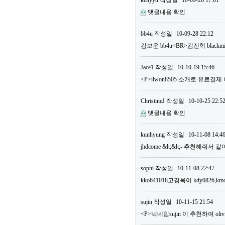
kellyyu
작성일
10-09-26 17:01
댓글내용 확인
bb4u
작성일
10-09-28 22:12
김보운 bb4u<BR>김진혁 bla
Jace1
작성일
10-10-19 15:46
<P>ilwon8505 소개로 유료결
ChristineJ
작성일
10-10-25 22:5
댓글내용 확인
kunhyung
작성일
10-11-08 14:4
jhdcome &lt;&lt;- 추천해줘서
sophi
작성일
10-11-08 22:47
kko641018고경옥이 kdy0826,km
sujin
작성일
10-11-15 21:54
<P>닉네임sujin 이 추천하여 o