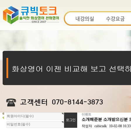
이벤트
회
소개해준분 소개받으신분 모
원
로
작성자
cubictalk
10-02-08 16:33
그