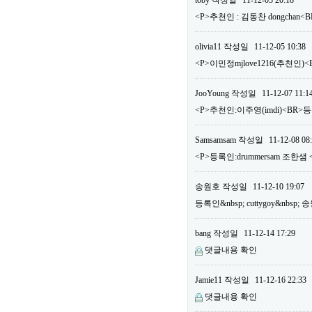
toby
작성일
11-12-03 20:18
<P>추천인 : 김동찬 dongchan<
olivia11
작성일
11-12-05 10:38
<P>이민정mjlove1216(추천인)<
JooYoung
작성일
11-12-07 11:1
<P>추천인:이주영(imdi)<BR>등록
Samsamsam
작성일
11-12-08 08
<P>등록인:drummersam 조한샘 
송원호
작성일
11-12-10 19:07
등록인&nbsp; cuttygoy&nbsp;
bang
작성일
11-12-14 17:29
댓글내용 확인
Jamie11
작성일
11-12-16 22:33
댓글내용 확인