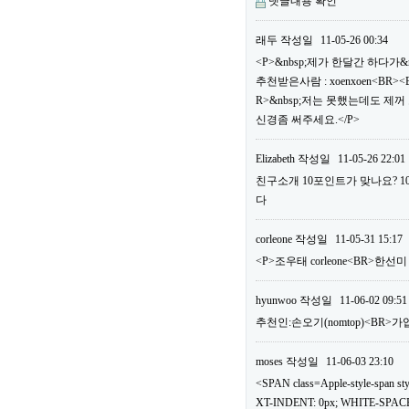
댓글내용 확인
래두
작성일
11-05-26 00:34
<P>&nbsp;제가 한달간 하다가&
추천받은사람 : xoenxoen<B
R>&nbsp;저는 못했는데도 제
신경좀 써주세요.</P>
Elizabeth
작성일
11-05-26 22:01
친구소개 10포인트가 맞나요? 
다
corleone
작성일
11-05-31 15:17
<P>조우태 corleone<BR>한선
hyunwoo
작성일
11-06-02 09:51
추천인:손오기(nomtop)<BR>가
moses
작성일
11-06-03 23:10
<SPAN class=Apple-style-span
XT-INDENT: 0px; WHITE-SPACE: 