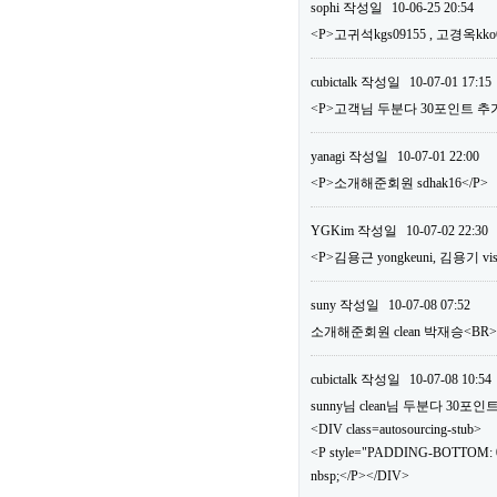
sophi
작성일
10-06-25 20:54
<P>고귀석kgs09155 , 고경옥kko
cubictalk
작성일
10-07-01 17:15
<P>고객님 두분다 30포인트 추가
yanagi
작성일
10-07-01 22:00
<P>소개해준회원 sdhak16</P>
YGKim
작성일
10-07-02 22:30
<P>김용근 yongkeuni, 김용기 vis
suny
작성일
10-07-08 07:52
소개해준회원 clean 박재승<B
cubictalk
작성일
10-07-08 10:54
sunny님 clean님 두분다 30
<DIV class=autosourcing-stub>
<P style="PADDING-BOTTOM: 0
nbsp;</P></DIV>