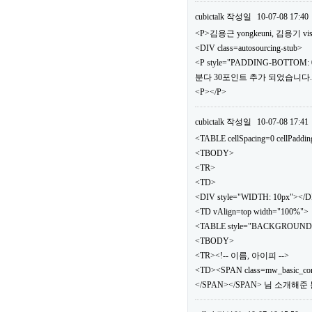
cubictalk
작성일
10-07-08 17:40
<P>김용근 yongkeuni, 김용기 vis
<DIV class=autosourcing-stub>
<P style="PADDING-BOTTOM: 0
분다 30포인트 추가 되었습니다.</
<P></P>
cubictalk
작성일
10-07-08 17:41
<TABLE cellSpacing=0 cellPaddi
<TBODY>
<TR>
<TD>
<DIV style="WIDTH: 10px"></
<TD vAlign=top width="100%">
<TABLE style="BACKGROUND: url(.
<TBODY>
<TR><!-- 이름, 아이피 -->
<TD><SPAN class=mw_basic_c
</SPAN></SPAN> 님 소개해준 