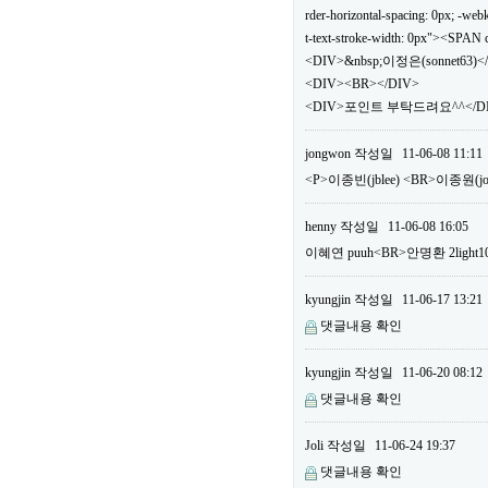
rder-horizontal-spacing: 0px; -webki
t-text-stroke-width: 0px"><SPA
<DIV>&nbsp;이정은(sonnet63)<
<DIV><BR></DIV>
<DIV>포인트 부탁드려요^^</DIV
jongwon
작성일
11-06-08 11:11
<P>이종빈(jblee) <BR>이종원(
henny
작성일
11-06-08 16:05
이혜연 puuh<BR>안명환 2li
kyungjin
작성일
11-06-17 13:21
댓글내용 확인
kyungjin
작성일
11-06-20 08:12
댓글내용 확인
Joli
작성일
11-06-24 19:37
댓글내용 확인