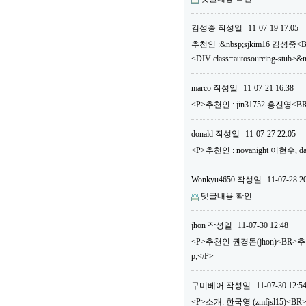
김성중
작성일
11-07-19 17:05
추천인 :&nbsp;sjkim16 김성중<
<DIV class=autosourcing-stub>&
marco
작성일
11-07-21 16:38
<P>추천인 : jin31752 홍진영
donald
작성일
11-07-27 22:05
<P>추천인 : novanight 이현수
Wonkyu4650
작성일
11-07-28 2
댓글내용 확인
jhon
작성일
11-07-30 12:48
<P>추천인 권경돈(jhon)<BR>
p;</P>
구미베어
작성일
11-07-30 12:5
<P>소개: 한국영 (zmfjsl15)<BR>