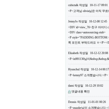
cubictalk
작성일
10-11-17 09:01
<P>고객님 olivia님은 아직
JennyJo
작성일
10-12-08 12:45
<DIV id=view_76>친구 아이디 ci
<DIV class=autosourcing-stub>
<P style="PADDING-BOTTOM: 0
쪽 포인트 부탁드려요 ㅎ</P></DI
Elizabeth
작성일
10-12-12 20:08
<P>in991130님이&nbsp;&nbs
Hyunchul
작성일
10-12-14 00:17
<P>kenny97 소개했습니다.</P>
dami
작성일
10-12-29 10:02
댓글내용 확인
Dennis
작성일
11-01-01 00:26
<P>puzzler님이 소개했습니다.</