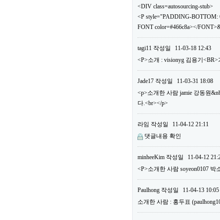
<DIV class=autosourcing-stub>
<P style="PADDING-BOTTOM: 0
FONT color=#466c8a></FONT>&
tagi11
작성일
11-03-18 12:43
<P>소개 : visionyg 김용기<B
Jade17
작성일
11-03-31 18:08
<p>소개한 사람 jamie 강동원&n
다.<br></p>
라임
작성일
11-04-12 21:11
댓글내용 확인
minheeKim
작성일
11-04-12 21:
<P>소개한 사람 soyeon0107 박
Paulhong
작성일
11-04-13 10:05
소개한 사람 : 홍두표 (paulho