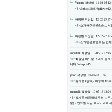
Victoria
작성일
11-03-05 12:
<P>&nbsp;김혜진jsflower12
하정민
작성일
12-02-23 17:
<P>소개해주신분&nbsp; 서민우 m
하정민
작성일
12-02-27 17:
<P>소개받은포인트 는 언제주
cubictalk
작성일
10-05-17 12:45
<P>회원님 어느분 소개로 듣게
니다.&nbsp;</P>
jason
작성일
10-05-18 01:02
<P>김기륜 kijyunj- 이종혁 Jaso
cubictalk
작성일
10-05-18 12:24
<P>김기륜 이종혁님 두분 모두다&
분)포인트를 지금 예약이외에 사용하실 