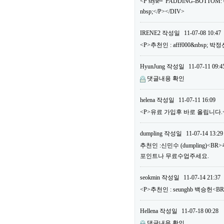
<P style="PADDING-BOTTOM: 0
nbsp;</P></DIV>
IRENE2
작성일
11-07-08 10:47
<P>추천인 : afff000&nbsp; 
HyunJung
작성일
11-07-11 09:4
댓글내용 확인
helena
작성일
11-07-11 16:09
<P>유료 가입후 바로 올립니다.<B
dumpling
작성일
11-07-14 13:29
추천인 :신민수 (dumpling)<B
포인트나 무료수업주세요.
seokmin
작성일
11-07-14 21:37
<P>추천인 : seunghb 백승헌<B
Hellena
작성일
11-07-18 00:28
댓글내용 확인