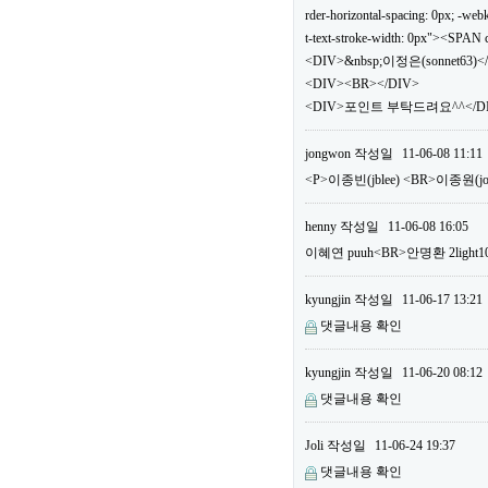
rder-horizontal-spacing: 0px; -webki
t-text-stroke-width: 0px"><SPA
<DIV>&nbsp;이정은(sonnet63)<
<DIV><BR></DIV>
<DIV>포인트 부탁드려요^^</DIV
jongwon
작성일
11-06-08 11:11
<P>이종빈(jblee) <BR>이종원(
henny
작성일
11-06-08 16:05
이혜연 puuh<BR>안명환 2li
kyungjin
작성일
11-06-17 13:21
댓글내용 확인
kyungjin
작성일
11-06-20 08:12
댓글내용 확인
Joli
작성일
11-06-24 19:37
댓글내용 확인