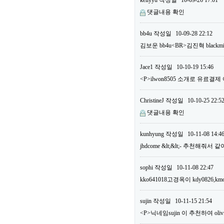
kellyyu
작성일
10-09-26 17:01
댓글내용 확인
bb4u
작성일
10-09-28 22:12
김보운 bb4u<BR>김진혁 bla
Jace1
작성일
10-10-19 15:46
<P>ilwon8505 소개로 유료결
ChristineJ
작성일
10-10-25 22:5
댓글내용 확인
kunhyung
작성일
10-11-08 14:4
jhdcome &lt;&lt;- 추천해줘서
sophi
작성일
10-11-08 22:47
kko641018고경옥이 kdy0826,km
sujin
작성일
10-11-15 21:54
<P>닉네임sujin 이 추천하여 o