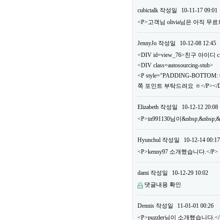
cubictalk
작성일
10-11-17 09:01
<P>고객님 olivia님은 아직
JennyJo
작성일
10-12-08 12:45
<DIV id=view_76>친구 아이디 ci
<DIV class=autosourcing-stub>
<P style="PADDING-BOTTOM: 0
쪽 포인트 부탁드려요 ㅎ</P></DI
Elizabeth
작성일
10-12-12 20:08
<P>in991130님이&nbsp;&nbs
Hyunchul
작성일
10-12-14 00:17
<P>kenny97 소개했습니다.</P>
dami
작성일
10-12-29 10:02
댓글내용 확인
Dennis
작성일
11-01-01 00:26
<P>puzzler님이 소개했습니다.</