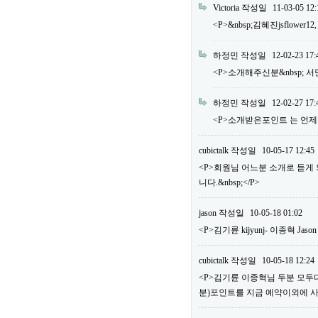
Victoria
작성일
11-03-05 12:
<P>&nbsp;김혜진jsflower12
하정민
작성일
12-02-23 17:
<P>소개해주신분&nbsp; 서민우 m
하정민
작성일
12-02-27 17:
<P>소개받은포인트 는 언제주
cubictalk
작성일
10-05-17 12:45
<P>회원님 어느분 소개로 듣게
니다.&nbsp;</P>
jason
작성일
10-05-18 01:02
<P>김기륜 kijyunj- 이종혁 Jaso
cubictalk
작성일
10-05-18 12:24
<P>김기륜 이종혁님 두분 모두다&
분)포인트를 지금 예약이외에 사용하실 