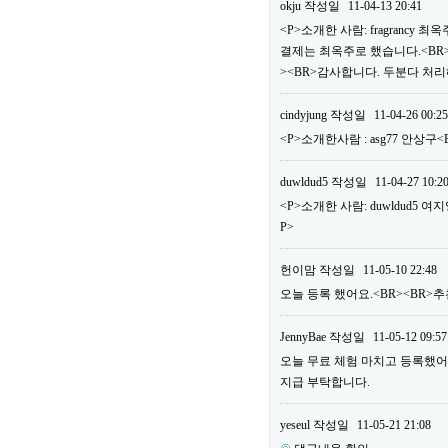
okju
작성일
11-04-13 20:41
<P>소개한 사람: fragrancy
결제는 최옥주로 했습니다.<BR>
><BR>감사합니다. 두분다 처리
cindyjung
작성일
11-04-26 00:25
<P>소개한사람 : asg77 안상구
duwldud5
작성일
11-04-27 10:2
<P>소개한 사람: duwldud5 여
P>
헌이맘
작성일
11-05-10 22:48
오늘 등록 했어요.<BR><BR>추천
JennyBae
작성일
11-05-12 09:57
오늘 무료 체험 마치고 등록했어요.<
지급 부탁합니다.
yeseul
작성일
11-05-21 21:08