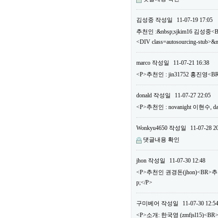
김성중
작성일
11-07-19 17:05
추천인 :&nbsp;sjkim16 김성중<
<DIV class=autosourcing-stub>&
marco
작성일
11-07-21 16:38
<P>추천인 : jin31752 홍진영
donald
작성일
11-07-27 22:05
<P>추천인 : novanight 이현수
Wonkyu4650
작성일
11-07-28 2
댓글내용 확인
jhon
작성일
11-07-30 12:48
<P>추천인 권경돈(jhon)<BR>
p;</P>
구미베어
작성일
11-07-30 12:5
<P>소개: 한국영 (zmfjsl15)<BR>