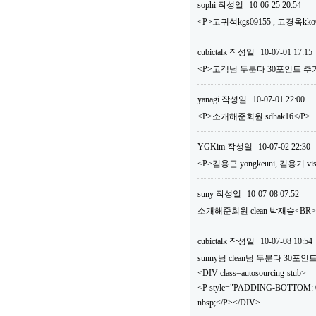
sophi
작성일
10-06-25 20:54
<P>고귀석kgs09155 , 고경옥kko
cubictalk
작성일
10-07-01 17:15
<P>고객님 두분다 30포인트 추가
yanagi
작성일
10-07-01 22:00
<P>소개해준회원 sdhak16</P>
YGKim
작성일
10-07-02 22:30
<P>김용근 yongkeuni, 김용기 vis
suny
작성일
10-07-08 07:52
소개해준회원 clean 박재승<B
cubictalk
작성일
10-07-08 10:54
sunny님 clean님 두분다 30
<DIV class=autosourcing-stub>
<P style="PADDING-BOTTOM: 0
nbsp;</P></DIV>