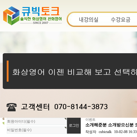
이벤트
회
소개해준분 소개받으신분 모
원
로
작성자
cubictalk
10-02-08 16:33
그