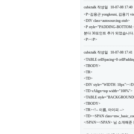
cubictalk
작성일
10-07-08 17:40
<P>김용근 yongkeuni, 김용기 vis
<DIV class=autosourcing-stub>
<P style="PADDING-BOTTOM: 0
분다 30포인트 추가 되었습니다.</
<P></P>
cubictalk
작성일
10-07-08 17:41
<TABLE cellSpacing=0 cellPaddi
<TBODY>
<TR>
<TD>
<DIV style="WIDTH: 10px"></
<TD vAlign=top width="100%">
<TABLE style="BACKGROUND: url(.
<TBODY>
<TR><!-- 이름, 아이피 -->
<TD><SPAN class=mw_basic_c
</SPAN></SPAN> 님 소개해준 