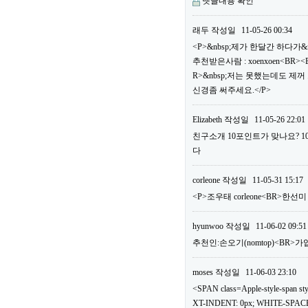
댓글내용 확인
래두
작성일
11-05-26 00:34
<P>&nbsp;제가 한달간 하다가&
추천받은사람 : xoenxoen<B
R>&nbsp;저는 못했는데도 제
신경좀 써주세요.</P>
Elizabeth
작성일
11-05-26 22:01
친구소개 10포인트가 맞나요? 
다
corleone
작성일
11-05-31 15:17
<P>조우태 corleone<BR>한선
hyunwoo
작성일
11-06-02 09:51
추천인:손오기(nomtop)<BR>가
moses
작성일
11-06-03 23:10
<SPAN class=Apple-style-span
XT-INDENT: 0px; WHITE-SPACE: 