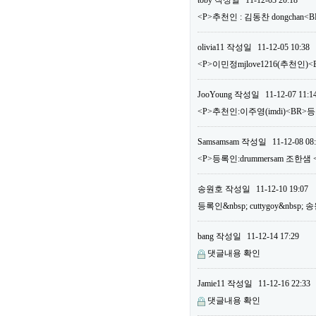
toby
작성일
11-12-03 20:18
<P>추천인 : 김동찬 dongchan<
olivia11
작성일
11-12-05 10:38
<P>이민정mjlove1216(추천인)<
JooYoung
작성일
11-12-07 11:1
<P>추천인:이주영(imdi)<BR>등록
Samsamsam
작성일
11-12-08 08
<P>등록인:drummersam 조한샘 
송원호
작성일
11-12-10 19:07
등록인&nbsp; cuttygoy&nbsp;
bang
작성일
11-12-14 17:29
댓글내용 확인
Jamie11
작성일
11-12-16 22:33
댓글내용 확인