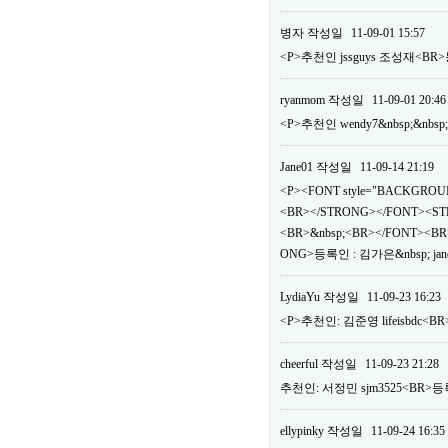
병자
작성일
11-09-01 15:57
<P>추천인 jssguys 조성재<BR>
ryanmom
작성일
11-09-01 20:46
<P>추천인 wendy7&nbsp;&nbsp
Jane01
작성일
11-09-14 21:19
<P><FONT style="BACKGROUN
<BR></STRONG></FONT><ST
<BR>&nbsp;<BR></FONT><BR>
ONG>등록인 : 김가은&nbsp; jan
LydiaYu
작성일
11-09-23 16:23
<P>추천인: 김준영 lifeisbdc<BR
cheerful
작성일
11-09-23 21:28
추천인: 서정민 sjm3525<BR>등록
ellypinky
작성일
11-09-24 16:35