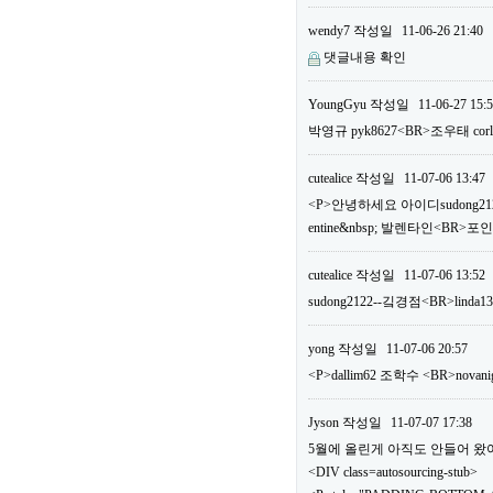
wendy7
작성일
11-06-26 21:40
댓글내용 확인
YoungGyu
작성일
11-06-27 15:
박영규 pyk8627<BR>조우태 c
cutealice
작성일
11-07-06 13:47
<P>안녕하세요 아이디sudong2122
entine&nbsp; 발렌타인<BR>
cutealice
작성일
11-07-06 13:52
sudong2122--깈경점<BR>linda1
yong
작성일
11-07-06 20:57
<P>dallim62 조학수 <BR>n
Jyson
작성일
11-07-07 17:38
5월에 올린게 아직도 안들어 왔어요.
<DIV class=autosourcing-stub>