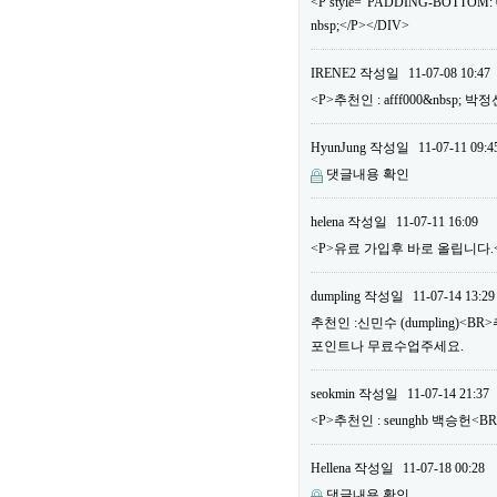
<P style="PADDING-BOTTOM: 0
nbsp;</P></DIV>
IRENE2
작성일
11-07-08 10:47
<P>추천인 : afff000&nbsp; 
HyunJung
작성일
11-07-11 09:4
댓글내용 확인
helena
작성일
11-07-11 16:09
<P>유료 가입후 바로 올립니다.<B
dumpling
작성일
11-07-14 13:29
추천인 :신민수 (dumpling)<B
포인트나 무료수업주세요.
seokmin
작성일
11-07-14 21:37
<P>추천인 : seunghb 백승헌<B
Hellena
작성일
11-07-18 00:28
댓글내용 확인