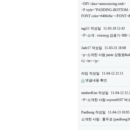
<DIV class=autosourcing-stub>
<P style="PADDING-BOTTOM: 0
FONT color=#466c8a></FONT>&
tagi11
작성일
11-03-18 12:43
<P>소개 : visionyg 김용기<B
Jade17
작성일
11-03-31 18:08
<p>소개한 사람 jamie 강동원&n
다.<br></p>
라임
작성일
11-04-12 21:11
댓글내용 확인
minheeKim
작성일
11-04-12 21:
<P>소개한 사람 soyeon0107 박
Paulhong
작성일
11-04-13 10:05
소개한 사람 : 홍두표 (paulho