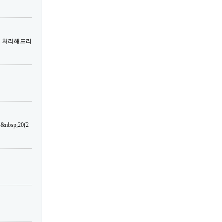
트 처리해드리
sp;20(2