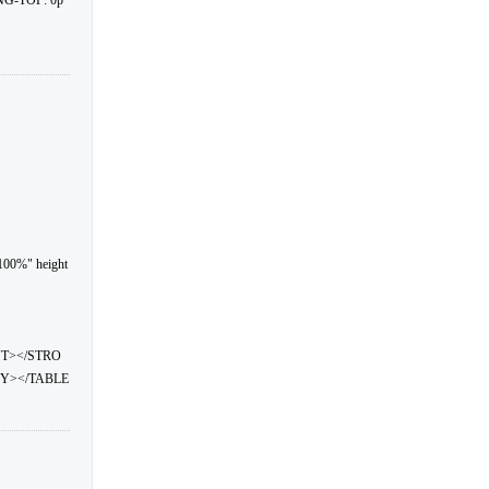
NG-TOP: 0p
100%" height
NT></STRO
Y></TABLE