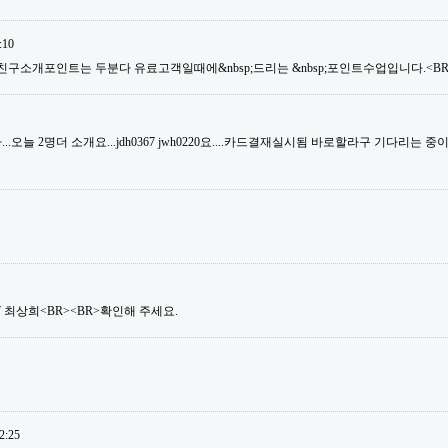
:10
친구소개포인트는 두분다 유료고객일때에&nbsp;드리는 &nbsp;포인트수업입니다.<BR>
오늘 2명더 소개요...jdh0367 jwh0220요....카드결재실시됨 바로할라구 기다리는 중이거
ng07 최상희<BR><BR>확인해 주세요.
2:25