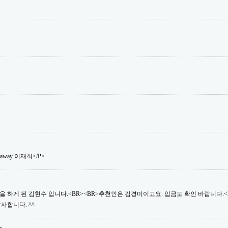
saway 이재희</P>
 하게 된 김현수 입니다.<BR><BR>추천인은 김경미이고요. 입금도 확인 바랍니다.<B
사합니다. ^^