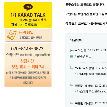
친구소개는 포인트로 드립니다.
포인트는 수업기간 중에만 쓰실수
즉 못쓰신 포인트가 있더라도 계
댓글목록
jason
작성일
10-05-17 12:33
댓글내용 확인
Victoria
작성일
11-03-05
<P>&nbsp;김혜진jsflower
하정민
작성일
12-02-23 
<P>소개해주신분&nbsp; 서민우
하정민
작성일
12-02-27 