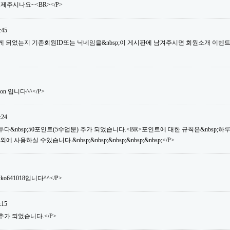
제주시나요~<BR></P>
:45
듣게 되었는지 기존회원ID또는 닉네임을&nbsp;이 게시판에 남겨주시면 회원소개 이벤
son 입니다^^</P>
:24
&nbsp;50포인트(5수업분) 추가 되었습니다.<BR>포인트에 대한 규칙은&nbsp;하루&nb
용하실 수있습니다.&nbsp;&nbsp;&nbsp;&nbsp;&nbsp;</P>
ko641018입니다^^</P>
:15
추가 되었습니다.</P>