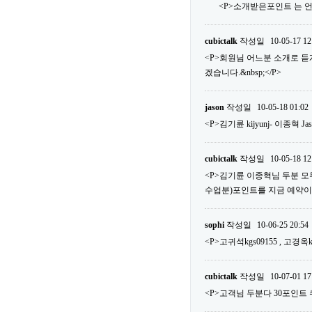
<P>소개받은포인트 는 언
cubictalk
작성일
10-05-17 12
<P>회원님 어느분 소개로 
겠습니다.&nbsp;</P>
jason
작성일
10-05-18 01:02
<P>김기륜 kijyunj- 이종혁 Ja
cubictalk
작성일
10-05-18 12
<P>김기륜 이종혁님 두분 모두다
수업분)포인트를 지금 예약이외에 사
sophi
작성일
10-06-25 20:54
<P>고귀석kgs09155 , 고경옥k
cubictalk
작성일
10-07-01 17
<P>고객님 두분다 30포인트 