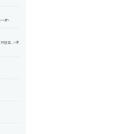
</P>
던요...</P