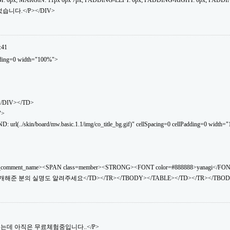
: 0px; MARGIN: 11px 0px 7px; PADDING-LEFT: 0px; PADDING-RIGHT: 0px; PADDI
습니다.</P></DIV>
:41
dding=0 width="100%">
</DIV></TD>
">
(../skin/board/mw.basic.1.1/img/co_title_bg.gif)" cellSpacing=0 cellPadding=0 width="
_comment_name><SPAN class=member><STRONG><FONT color=#888888>yanagi</FO
소개해준 분의 실명도 알려주세요</TD></TR></TBODY></TABLE></TD></TR></TBOD
소개했는데 아직은 무료체험중입니다..</P>