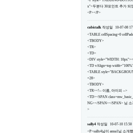
<P style="PADDING-BOTTOM
x">두분다 30포인트 추가 되었
<P></P>
cubictalk
작성일
10-07-08 17
<TABLE cellSpacing=0 cellPa
<TBODY>
<TR>
<TD>
<DIV style="WIDTH: 10px">
<TD vAlign=top width="100%
<TABLE style="BACKGROUND: url
=28>
<TBODY>
<TR><!-- 이름, 아이피 -->
<TD><SPAN class=mw_basic
NG></SPAN></SPAN> 님 
>
sally4
작성일
10-07-10 15:50
<P>sally4님이 anna1님 