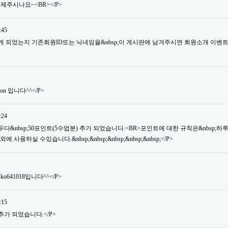
제주시나요~<BR></P>
:45
듣게 되었는지 기존회원ID또는 닉네임을&nbsp;이 게시판에 남겨주시면 회원소개 이벤
son 입니다^^</P>
:24
&nbsp;50포인트(5수업분) 추가 되었습니다.<BR>포인트에 대한 규칙은&nbsp;하루&nb
용하실 수있습니다.&nbsp;&nbsp;&nbsp;&nbsp;&nbsp;</P>
ko641018입니다^^</P>
:15
추가 되었습니다.</P>