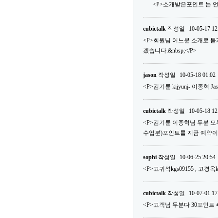
<P>소개받은포인트 는 언
cubictalk
작성일
10-05-17 12
<P>회원님 어느분 소개로 
겠습니다.&nbsp;</P>
jason
작성일
10-05-18 01:02
<P>김기륜 kijyunj- 이종혁 Ja
cubictalk
작성일
10-05-18 12
<P>김기륜 이종혁님 두분 모두다
수업분)포인트를 지금 예약이외에 사
sophi
작성일
10-06-25 20:54
<P>고귀석kgs09155 , 고경옥k
cubictalk
작성일
10-07-01 17
<P>고객님 두분다 30포인트 