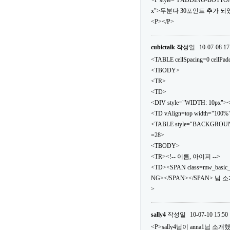
<P style="PADDING-BOTTOM
x">두분다 30포인트 추가 되었
<P></P>
cubictalk
작성일
10-07-08 17
<TABLE cellSpacing=0 cellPa
<TBODY>
<TR>
<TD>
<DIV style="WIDTH: 10px">
<TD vAlign=top width="100%
<TABLE style="BACKGROUND: url
=28>
<TBODY>
<TR><!-- 이름, 아이피 -->
<TD><SPAN class=mw_basic
NG></SPAN></SPAN> 님 
>
sally4
작성일
10-07-10 15:50
<P>sally4님이 anna1님 