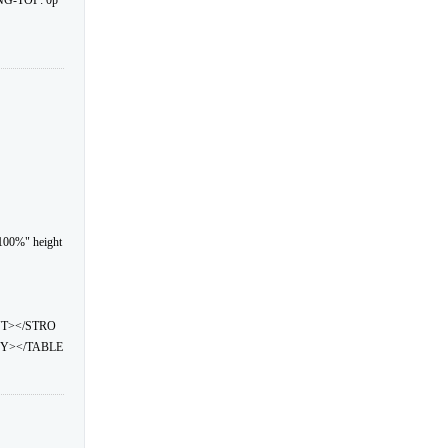
NG-TOP: 0p
100%" height
NT></STRO
Y></TABLE