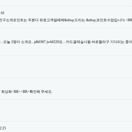
:10
친구소개포인트는 두분다 유료고객일때에&nbsp;드리는 &nbsp;포인트수업입니다.<BR>
오늘 2명더 소개요...jdh0367 jwh0220요....카드결재실시됨 바로할라구 기다리는 중이거
ng07 최상희<BR><BR>확인해 주세요.
2:25