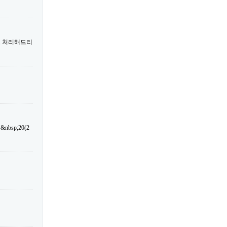
트 처리해드리
sp;20(2