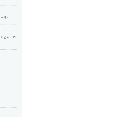
</P>
던요...</P