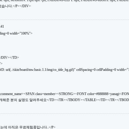
: 0px; MARGIN: 11px 0px 7px; PADDING-LEFT: 0px; PADDING-RIGHT: 0px; PADDI
습니다.</P></DIV>
:41
dding=0 width="100%">
</DIV></TD>
">
(../skin/board/mw.basic.1.1/img/co_title_bg.gif)" cellSpacing=0 cellPadding=0 width="
_comment_name><SPAN class=member><STRONG><FONT color=#888888>yanagi</FO
소개해준 분의 실명도 알려주세요</TD></TR></TBODY></TABLE></TD></TR></TBOD
소개했는데 아직은 무료체험중입니다..</P>