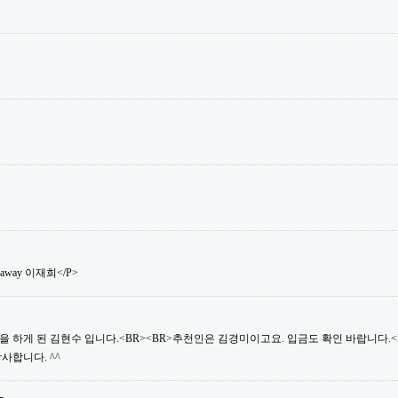
saway 이재희</P>
 하게 된 김현수 입니다.<BR><BR>추천인은 김경미이고요. 입금도 확인 바랍니다.<B
사합니다. ^^