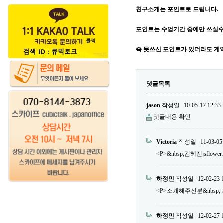
친구소개는 포인트로 드립니다.
포인트는 수업기간 중에만 쓰실수
즉 못쓰신 포인트가 있더라도 계
댓글목록
jason
작성일
10-05-17 12:33
댓글내용 확인
Victoria
작성일
11-03-05
<P>&nbsp;김혜진jsflower
하정민
작성일
12-02-23 
<P>소개해주신분&nbsp; 서민우
하정민
작성일
12-02-27 