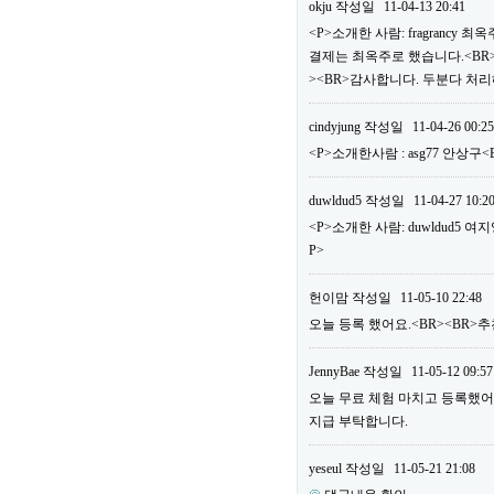
okju
작성일
11-04-13 20:41
<P>소개한 사람: fragrancy
결제는 최옥주로 했습니다.<BR>
><BR>감사합니다. 두분다 처리
cindyjung
작성일
11-04-26 00:25
<P>소개한사람 : asg77 안상구
duwldud5
작성일
11-04-27 10:2
<P>소개한 사람: duwldud5 여
P>
헌이맘
작성일
11-05-10 22:48
오늘 등록 했어요.<BR><BR>추천
JennyBae
작성일
11-05-12 09:57
오늘 무료 체험 마치고 등록했어요.<
지급 부탁합니다.
yeseul
작성일
11-05-21 21:08