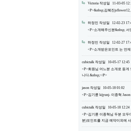
Victoria
작성일
11-03-05 12:
<P>&nbsp;김혜진jsflower12
하정민
작성일
12-02-23 17:
<P>소개해주신분&nbsp; 서민우 m
하정민
작성일
12-02-27 17:
<P>소개받은포인트 는 언제주
cubictalk
작성일
10-05-17 12:45
<P>회원님 어느분 소개로 듣게
니다.&nbsp;</P>
jason
작성일
10-05-18 01:02
<P>김기륜 kijyunj- 이종혁 Jaso
cubictalk
작성일
10-05-18 12:24
<P>김기륜 이종혁님 두분 모두다&
분)포인트를 지금 예약이외에 사용하실 