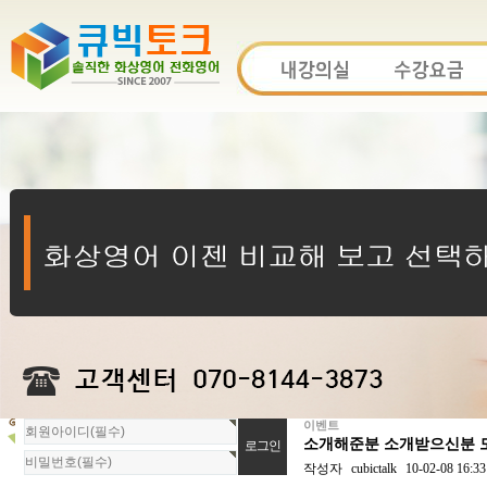
이벤트
회
소개해준분 소개받으신분 모
원
로
작성자
cubictalk
10-02-08 16:33
그