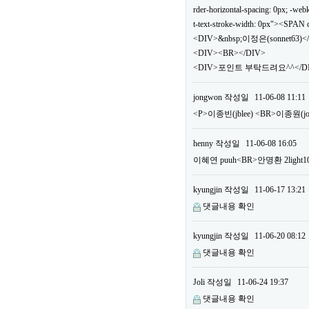
rder-horizontal-spacing: 0px; -webki
t-text-stroke-width: 0px"><SPA
<DIV>&nbsp;이정은(sonnet63)<
<DIV><BR></DIV>
<DIV>포인트 부탁드려요^^</DIV
jongwon
작성일
11-06-08 11:11
<P>이종빈(jblee) <BR>이종원(
henny
작성일
11-06-08 16:05
이혜연 puuh<BR>안명환 2li
kyungjin
작성일
11-06-17 13:21
댓글내용 확인
kyungjin
작성일
11-06-20 08:12
댓글내용 확인
Joli
작성일
11-06-24 19:37
댓글내용 확인