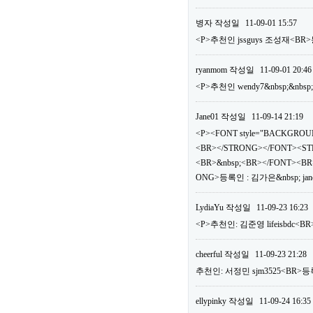
병자
작성일
11-09-01 15:57
<P>추천인 jssguys 조성재<BR>
ryanmom
작성일
11-09-01 20:46
<P>추천인 wendy7&nbsp;&nbsp
Jane01
작성일
11-09-14 21:19
<P><FONT style="BACKGROUN
<BR></STRONG></FONT><ST
<BR>&nbsp;<BR></FONT><BR>
ONG>등록인 : 김가은&nbsp; jan
LydiaYu
작성일
11-09-23 16:23
<P>추천인: 김준영 lifeisbdc<BR
cheerful
작성일
11-09-23 21:28
추천인: 서정민 sjm3525<BR>등록
ellypinky
작성일
11-09-24 16:35