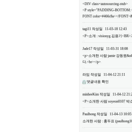
<DIV class=autosourcing-stub>
<P style="PADDING-BOTTOM: 0
FONT color=#466c8a></FONT>&
tagi11
작성일
11-03-18 12:43
<P>소개 : visionyg 김용기<B
Jade17
작성일
11-03-31 18:08
<p>소개한 사람 jamie 강동원&n
다.<br></p>
라임
작성일
11-04-12 21:11
댓글내용 확인
minheeKim
작성일
11-04-12 21:
<P>소개한 사람 soyeon0107 박
Paulhong
작성일
11-04-13 10:05
소개한 사람 : 홍두표 (paulho