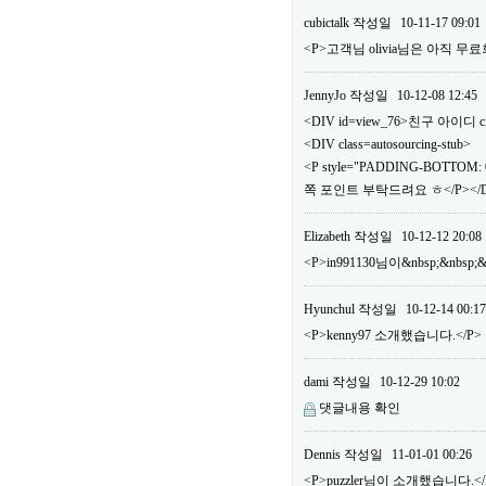
cubictalk
작성일
10-11-17 09:01
<P>고객님 olivia님은 아직
JennyJo
작성일
10-12-08 12:45
<DIV id=view_76>친구 아이디 ci
<DIV class=autosourcing-stub>
<P style="PADDING-BOTTOM: 0
쪽 포인트 부탁드려요 ㅎ</P></DI
Elizabeth
작성일
10-12-12 20:08
<P>in991130님이&nbsp;&nbs
Hyunchul
작성일
10-12-14 00:17
<P>kenny97 소개했습니다.</P>
dami
작성일
10-12-29 10:02
댓글내용 확인
Dennis
작성일
11-01-01 00:26
<P>puzzler님이 소개했습니다.</