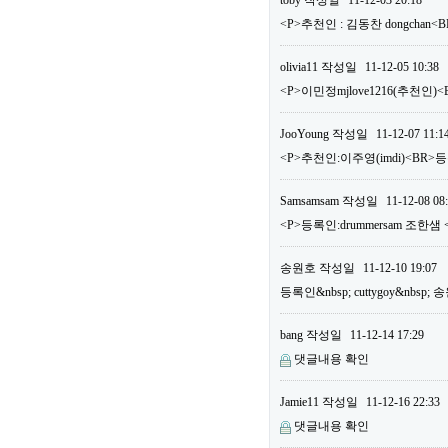
toby
작성일
11-12-03 20:18
<P>추천인 : 김동찬 dongchan<
olivia11
작성일
11-12-05 10:38
<P>이민정mjlove1216(추천인)<
JooYoung
작성일
11-12-07 11:1
<P>추천인:이주영(imdi)<BR>등록
Samsamsam
작성일
11-12-08 08
<P>등록인:drummersam 조한샘 
송원호
작성일
11-12-10 19:07
등록인&nbsp; cuttygoy&nbsp;
bang
작성일
11-12-14 17:29
댓글내용 확인
Jamie11
작성일
11-12-16 22:33
댓글내용 확인