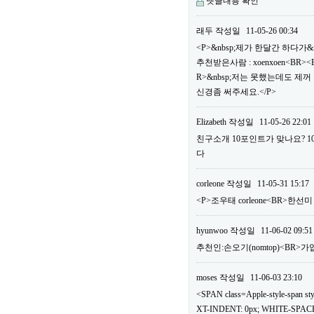
댓글내용 확인
래두
작성일
11-05-26 00:34
<P>&nbsp;제가 한달간 하다가&
추천받은사람 : xoenxoen<B
R>&nbsp;저는 못했는데도 제
신경좀 써주세요.</P>
Elizabeth
작성일
11-05-26 22:01
친구소개 10포인트가 맞나요? 
다
corleone
작성일
11-05-31 15:17
<P>조우태 corleone<BR>한선
hyunwoo
작성일
11-06-02 09:51
추천인:손오기(nomtop)<BR>가
moses
작성일
11-06-03 23:10
<SPAN class=Apple-style-span
XT-INDENT: 0px; WHITE-SPACE: 