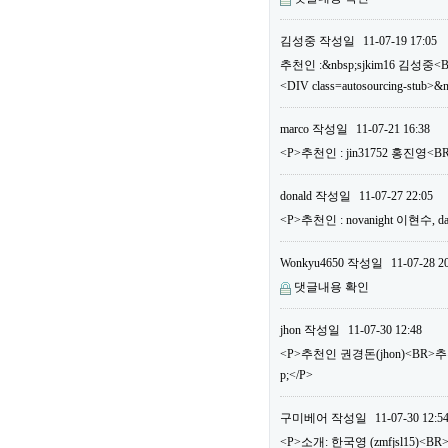
김성중
작성일
11-07-19 17:05
추천인 :&nbsp;sjkim16 김성중<
<DIV class=autosourcing-stub>&
marco
작성일
11-07-21 16:38
<P>추천인 : jin31752 홍진영
donald
작성일
11-07-27 22:05
<P>추천인 : novanight 이현수
Wonkyu4650
작성일
11-07-28 2
댓글내용 확인
jhon
작성일
11-07-30 12:48
<P>추천인 권경돈(jhon)<BR>
p;</P>
구미베어
작성일
11-07-30 12:5
<P>소개: 한국영 (zmfjsl15)<BR>