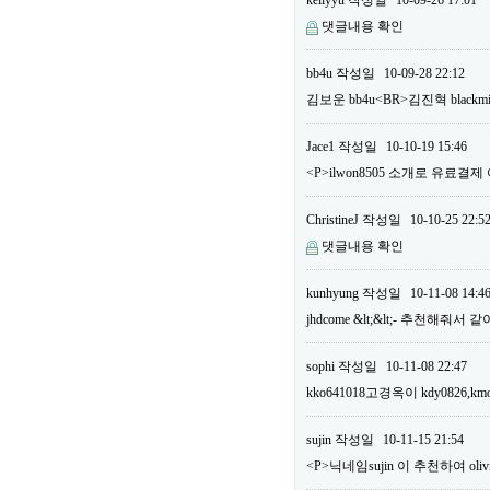
kellyyu
작성일
10-09-26 17:01
댓글내용 확인
bb4u
작성일
10-09-28 22:12
김보운 bb4u<BR>김진혁 bla
Jace1
작성일
10-10-19 15:46
<P>ilwon8505 소개로 유료결
ChristineJ
작성일
10-10-25 22:5
댓글내용 확인
kunhyung
작성일
10-11-08 14:4
jhdcome &lt;&lt;- 추천해줘서
sophi
작성일
10-11-08 22:47
kko641018고경옥이 kdy0826,km
sujin
작성일
10-11-15 21:54
<P>닉네임sujin 이 추천하여 o