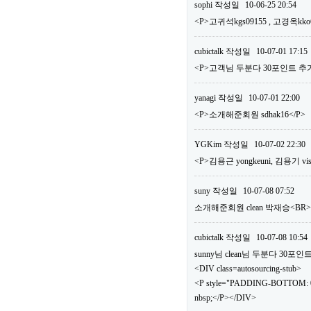
sophi
작성일
10-06-25 20:54
<P>고귀석kgs09155 , 고경옥kko
cubictalk
작성일
10-07-01 17:15
<P>고객님 두분다 30포인트 추가
yanagi
작성일
10-07-01 22:00
<P>소개해준회원 sdhak16</P>
YGKim
작성일
10-07-02 22:30
<P>김용근 yongkeuni, 김용기 vis
suny
작성일
10-07-08 07:52
소개해준회원 clean 박재승<B
cubictalk
작성일
10-07-08 10:54
sunny님 clean님 두분다 30
<DIV class=autosourcing-stub>
<P style="PADDING-BOTTOM: 0
nbsp;</P></DIV>