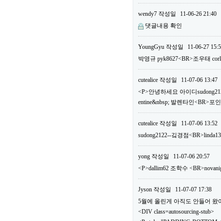
wendy7
작성일
11-06-26 21:40
댓글내용 확인
YoungGyu
작성일
11-06-27 15:
박영규 pyk8627<BR>조우태 c
cutealice
작성일
11-07-06 13:47
<P>안녕하세요 아이디sudong2122
entine&nbsp; 발렌타인<BR>
cutealice
작성일
11-07-06 13:52
sudong2122--깈경점<BR>linda1
yong
작성일
11-07-06 20:57
<P>dallim62 조학수 <BR>n
Jyson
작성일
11-07-07 17:38
5월에 올린게 아직도 안들어 왔어요.
<DIV class=autosourcing-stub>