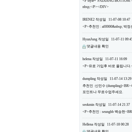
<P style="PADDING-BOTTOM: 0
nbsp;</P></DIV>
IRENE2
작성일
11-07-08 10:47
<P>추천인 : afff000&nbsp; 
HyunJung
작성일
11-07-11 09:4
댓글내용 확인
helena
작성일
11-07-11 16:09
<P>유료 가입후 바로 올립니다.<B
dumpling
작성일
11-07-14 13:29
추천인 :신민수 (dumpling)<B
포인트나 무료수업주세요.
seokmin
작성일
11-07-14 21:37
<P>추천인 : seunghb 백승헌<B
Hellena
작성일
11-07-18 00:28
댓글내용 확인