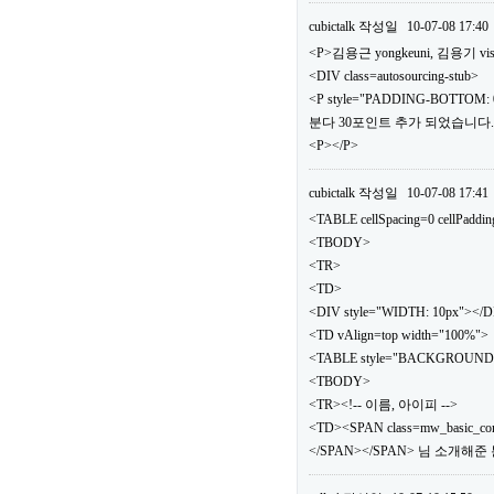
cubictalk
작성일
10-07-08 17:40
<P>김용근 yongkeuni, 김용기 vis
<DIV class=autosourcing-stub>
<P style="PADDING-BOTTOM: 0
분다 30포인트 추가 되었습니다.</
<P></P>
cubictalk
작성일
10-07-08 17:41
<TABLE cellSpacing=0 cellPaddi
<TBODY>
<TR>
<TD>
<DIV style="WIDTH: 10px"></
<TD vAlign=top width="100%">
<TABLE style="BACKGROUND: url(.
<TBODY>
<TR><!-- 이름, 아이피 -->
<TD><SPAN class=mw_basic_c
</SPAN></SPAN> 님 소개해준 