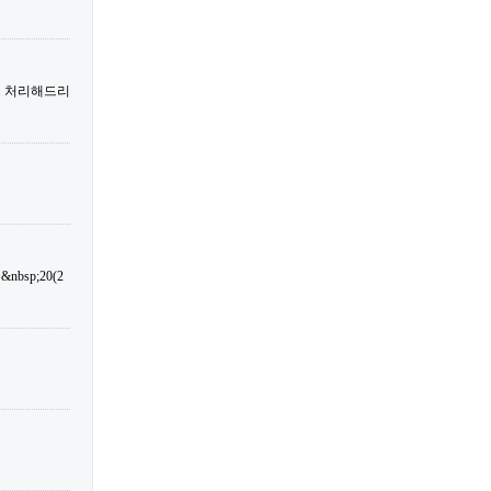
트 처리해드리
sp;20(2