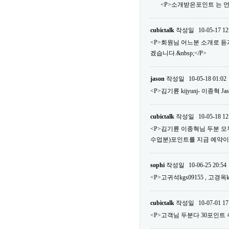
<P>소개받은포인트 는 언
cubictalk
작성일
10-05-17 12
<P>회원님 어느분 소개로 
겠습니다.&nbsp;</P>
jason
작성일
10-05-18 01:02
<P>김기륜 kijyunj- 이종혁 Ja
cubictalk
작성일
10-05-18 12
<P>김기륜 이종혁님 두분 모두다
수업분)포인트를 지금 예약이외에 사
sophi
작성일
10-06-25 20:54
<P>고귀석kgs09155 , 고경옥k
cubictalk
작성일
10-07-01 17
<P>고객님 두분다 30포인트 