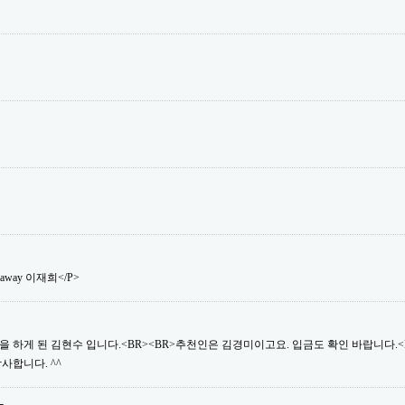
saway 이재희</P>
 하게 된 김현수 입니다.<BR><BR>추천인은 김경미이고요. 입금도 확인 바랍니다.<B
사합니다. ^^