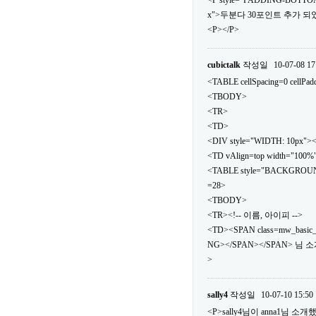
<P style="PADDING-BOTTOM
x">두분다 30포인트 추가 되었
<P></P>
cubictalk
작성일
10-07-08 17
<TABLE cellSpacing=0 cellPa
<TBODY>
<TR>
<TD>
<DIV style="WIDTH: 10px">
<TD vAlign=top width="100%
<TABLE style="BACKGROUND: url
=28>
<TBODY>
<TR><!-- 이름, 아이피 -->
<TD><SPAN class=mw_basic
NG></SPAN></SPAN> 님 
>
sally4
작성일
10-07-10 15:50
<P>sally4님이 anna1님 