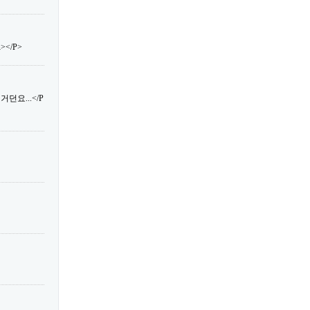
</P>
던요...</P