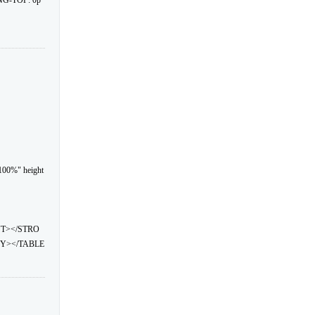
NG-TOP: 0p
100%" height
NT></STRO
Y></TABLE