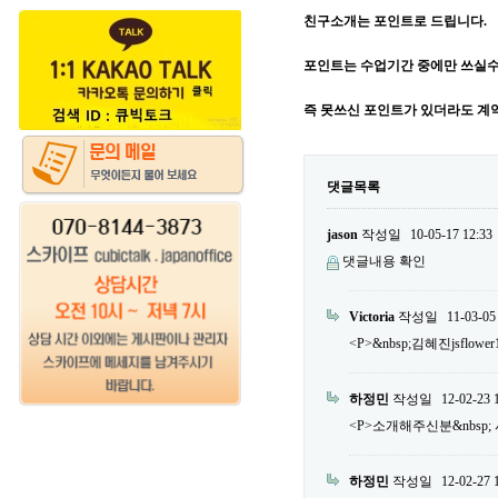
친구소개는 포인트로 드립니다.
포인트는 수업기간 중에만 쓰실수
즉 못쓰신 포인트가 있더라도 계
댓글목록
jason
작성일
10-05-17 12:33
댓글내용 확인
Victoria
작성일
11-03-05
<P>&nbsp;김혜진jsflower
하정민
작성일
12-02-23 
<P>소개해주신분&nbsp; 서민우
하정민
작성일
12-02-27 