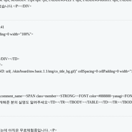
: 0px; MARGIN: 11px 0px 7px; PADDING-LEFT: 0px; PADDING-RIGHT: 0px; PADDI
습니다.</P></DIV>
:41
dding=0 width="100%">
</DIV></TD>
">
(../skin/board/mw.basic.1.1/img/co_title_bg.gif)" cellSpacing=0 cellPadding=0 width="
_comment_name><SPAN class=member><STRONG><FONT color=#888888>yanagi</FO
소개해준 분의 실명도 알려주세요</TD></TR></TBODY></TABLE></TD></TR></TBOD
소개했는데 아직은 무료체험중입니다..</P>