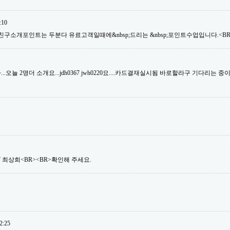
:10
친구소개포인트는 두분다 유료고객일때에&nbsp;드리는 &nbsp;포인트수업입니다.<BR>
오늘 2명더 소개요...jdh0367 jwh0220요....카드결재실시됨 바로할라구 기다리는 중이거
ng07 최상희<BR><BR>확인해 주세요.
2:25