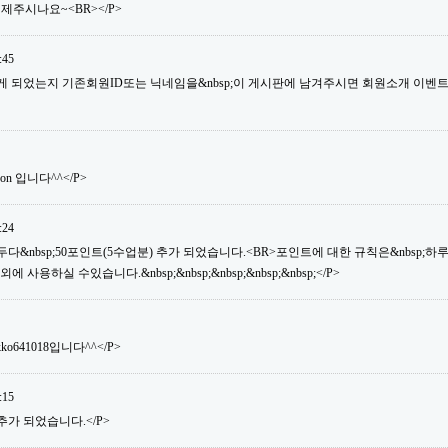
제주시나요~<BR></P>
:45
듣게 되었는지 기존회원ID또는 닉네임을&nbsp;이 게시판에 남겨주시면 회원소개 이벤
son 입니다^^</P>
:24
&nbsp;50포인트(5수업분) 추가 되었습니다.<BR>포인트에 대한 규칙은&nbsp;하루&nb
용하실 수있습니다.&nbsp;&nbsp;&nbsp;&nbsp;&nbsp;</P>
ko641018입니다^^</P>
:15
추가 되었습니다.</P>