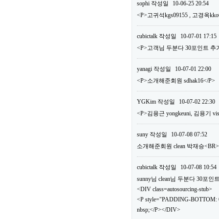
sophi
작성일
10-06-25 20:54
<P>고귀석kgs09155 , 고경옥kko
cubictalk
작성일
10-07-01 17:15
<P>고객님 두분다 30포인트 추가
yanagi
작성일
10-07-01 22:00
<P>소개해준회원 sdhak16</P>
YGKim
작성일
10-07-02 22:30
<P>김용근 yongkeuni, 김용기 vis
suny
작성일
10-07-08 07:52
소개해준회원 clean 박재승<B
cubictalk
작성일
10-07-08 10:54
sunny님 clean님 두분다 30
<DIV class=autosourcing-stub>
<P style="PADDING-BOTTOM: 0
nbsp;</P></DIV>