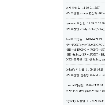
병자
작성일
11-09-01 15:57
<P>추천인 jssguys 조성재<BR>
ryanmom
작성일
11-09-01 20:46
<P>추천인 wendy7&nbsp;&nbsp
Jane01
작성일
11-09-14 21:19
<P><FONT style="BACKGROUN
<BR></STRONG></FONT><ST
<BR>&nbsp;<BR></FONT><BR>
ONG>등록인 : 김가은&nbsp; jan
LydiaYu
작성일
11-09-23 16:23
<P>추천인: 김준영 lifeisbdc<BR
cheerful
작성일
11-09-23 21:28
추천인: 서정민 sjm3525<BR>등록
ellypinky
작성일
11-09-24 16:35