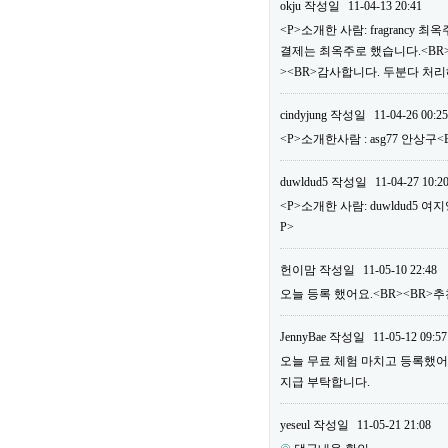
okju
작성일
11-04-13 20:41
<P>소개한 사람: fragrancy
결제는 최옥주로 했습니다.<BR>
><BR>감사합니다. 두분다 처리
cindyjung
작성일
11-04-26 00:25
<P>소개한사람 : asg77 안상구
duwldud5
작성일
11-04-27 10:2
<P>소개한 사람: duwldud5 여
P>
헌이맘
작성일
11-05-10 22:48
오늘 등록 했어요.<BR><BR>추천
JennyBae
작성일
11-05-12 09:57
오늘 무료 체험 마치고 등록했어요.<
지급 부탁합니다.
yeseul
작성일
11-05-21 21:08