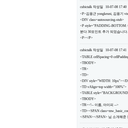
cubictalk
작성일
10-07-08 17:40
<P>김용근 yongkeuni, 김용기 vis
<DIV class=autosourcing-stub>
<P style="PADDING-BOTTOM: 0
분다 30포인트 추가 되었습니다.</
<P></P>
cubictalk
작성일
10-07-08 17:41
<TABLE cellSpacing=0 cellPaddi
<TBODY>
<TR>
<TD>
<DIV style="WIDTH: 10px"></
<TD vAlign=top width="100%">
<TABLE style="BACKGROUND: url(.
<TBODY>
<TR><!-- 이름, 아이피 -->
<TD><SPAN class=mw_basic_c
</SPAN></SPAN> 님 소개해준 