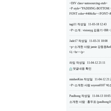
<DIV class=autosourcing-stub>
<P style="PADDING-BOTTOM: 0
FONT color=#466c8a></FONT>&
tagi11
작성일
11-03-18 12:43
<P>소개 : visionyg 김용기<B
Jade17
작성일
11-03-31 18:08
<p>소개한 사람 jamie 강동원&n
다.<br></p>
라임
작성일
11-04-12 21:11
댓글내용 확인
minheeKim
작성일
11-04-12 21:
<P>소개한 사람 soyeon0107 박
Paulhong
작성일
11-04-13 10:05
소개한 사람 : 홍두표 (paulho