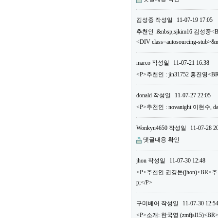
김성중
작성일
11-07-19 17:05
추천인 :&nbsp;sjkim16 김성중<
<DIV class=autosourcing-stub>&
marco
작성일
11-07-21 16:38
<P>추천인 : jin31752 홍진영
donald
작성일
11-07-27 22:05
<P>추천인 : novanight 이현수
Wonkyu4650
작성일
11-07-28 2
댓글내용 확인
jhon
작성일
11-07-30 12:48
<P>추천인 권경돈(jhon)<BR>
p;</P>
구미베어
작성일
11-07-30 12:5
<P>소개: 한국영 (zmfjsl15)<BR>