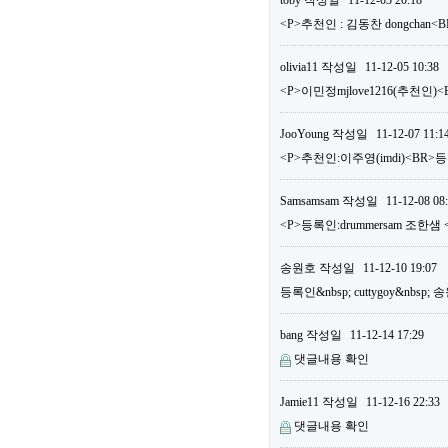
toby
작성일
11-12-03 20:18
<P>추천인 : 김동찬 dongchan<
olivia11
작성일
11-12-05 10:38
<P>이민정mjlove1216(추천인)<
JooYoung
작성일
11-12-07 11:1
<P>추천인:이주영(imdi)<BR>등록
Samsamsam
작성일
11-12-08 08
<P>등록인:drummersam 조한샘 
송원호
작성일
11-12-10 19:07
등록인&nbsp; cuttygoy&nbsp;
bang
작성일
11-12-14 17:29
댓글내용 확인
Jamie11
작성일
11-12-16 22:33
댓글내용 확인