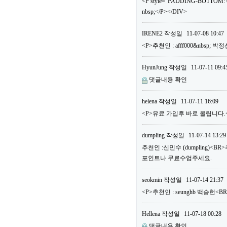
<P style="PADDING-BOTTOM: 0
nbsp;</P></DIV>
IRENE2
작성일
11-07-08 10:47
<P>추천인 : afff000&nbsp; 
HyunJung
작성일
11-07-11 09:4
댓글내용 확인
helena
작성일
11-07-11 16:09
<P>유료 가입후 바로 올립니다.<B
dumpling
작성일
11-07-14 13:29
추천인 :신민수 (dumpling)<B
포인트나 무료수업주세요.
seokmin
작성일
11-07-14 21:37
<P>추천인 : seunghb 백승헌<B
Hellena
작성일
11-07-18 00:28
댓글내용 확인