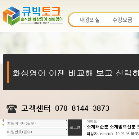
이벤트
회
소개해준분 소개받으신분 모
원
로
작성자
cubictalk
10-02-08 16:33
그