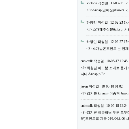
Victoria
작성일
11-03-05 12:
<P>&nbsp;김혜진jsflower12
하정민
작성일
12-02-23 17:
<P>소개해주신분&nbsp; 서민우 m
하정민
작성일
12-02-27 17:
<P>소개받은포인트 는 언제주
cubictalk
작성일
10-05-17 12:45
<P>회원님 어느분 소개로 듣게
니다.&nbsp;</P>
jason
작성일
10-05-18 01:02
<P>김기륜 kijyunj- 이종혁 Jaso
cubictalk
작성일
10-05-18 12:24
<P>김기륜 이종혁님 두분 모두다&
분)포인트를 지금 예약이외에 사용하실 