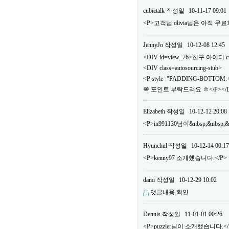
cubictalk
작성일
10-11-17 09:01
<P>고객님 olivia님은 아직
JennyJo
작성일
10-12-08 12:45
<DIV id=view_76>친구 아이디 ci
<DIV class=autosourcing-stub>
<P style="PADDING-BOTTOM: 0
쪽 포인트 부탁드려요 ㅎ</P></DI
Elizabeth
작성일
10-12-12 20:08
<P>in991130님이&nbsp;&nbs
Hyunchul
작성일
10-12-14 00:17
<P>kenny97 소개했습니다.</P>
dami
작성일
10-12-29 10:02
댓글내용 확인
Dennis
작성일
11-01-01 00:26
<P>puzzler님이 소개했습니다.</