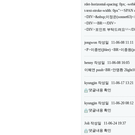
rder-horizontal-spacing: 0px; -webki
t-text-stroke-width: 0px"><SPA
<DIV>&nbsp;이정은(sonnet63)<
<DIV><BR></DIV>
<DIV>포인트 부탁드려요^^</DIV
jongwon
작성일
11-06-08 11:11
<P>이종빈(jblee) <BR>이종원(
henny
작성일
11-06-08 16:05
이혜연 puuh<BR>안명환 2li
kyungjin
작성일
11-06-17 13:21
댓글내용 확인
kyungjin
작성일
11-06-20 08:12
댓글내용 확인
Joli
작성일
11-06-24 19:37
댓글내용 확인