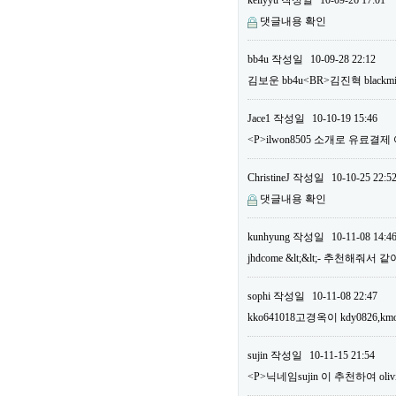
kellyyu
작성일
10-09-26 17:01
댓글내용 확인
bb4u
작성일
10-09-28 22:12
김보운 bb4u<BR>김진혁 bla
Jace1
작성일
10-10-19 15:46
<P>ilwon8505 소개로 유료결
ChristineJ
작성일
10-10-25 22:5
댓글내용 확인
kunhyung
작성일
10-11-08 14:4
jhdcome &lt;&lt;- 추천해줘서
sophi
작성일
10-11-08 22:47
kko641018고경옥이 kdy0826,km
sujin
작성일
10-11-15 21:54
<P>닉네임sujin 이 추천하여 o