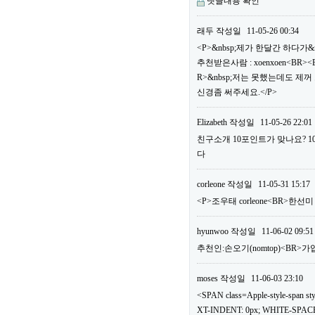
댓글내용 확인
래두
작성일
11-05-26 00:34
<P>&nbsp;제가 한달간 하다가&
추천받은사람 : xoenxoen<B
R>&nbsp;저는 못했는데도 제
신경좀 써주세요.</P>
Elizabeth
작성일
11-05-26 22:01
친구소개 10포인트가 맞나요? 
다
corleone
작성일
11-05-31 15:17
<P>조우태 corleone<BR>한선
hyunwoo
작성일
11-06-02 09:51
추천인:손오기(nomtop)<BR>가
moses
작성일
11-06-03 23:10
<SPAN class=Apple-style-span
XT-INDENT: 0px; WHITE-SPACE: 