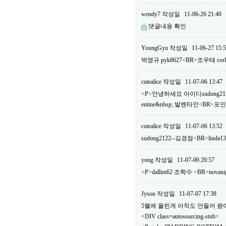
wendy7
작성일
11-06-26 21:40
댓글내용 확인
YoungGyu
작성일
11-06-27 15:
박영규 pyk8627<BR>조우태 c
cutealice
작성일
11-07-06 13:47
<P>안녕하세요 아이디sudong2122
entine&nbsp; 발렌타인<BR>
cutealice
작성일
11-07-06 13:52
sudong2122--깈경점<BR>linda1
yong
작성일
11-07-06 20:57
<P>dallim62 조학수 <BR>n
Jyson
작성일
11-07-07 17:38
5월에 올린게 아직도 안들어 왔어요.
<DIV class=autosourcing-stub>