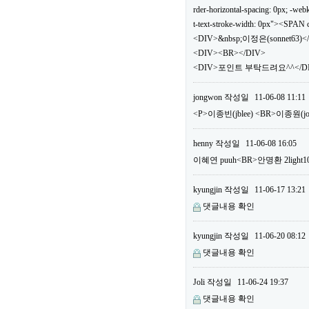
rder-horizontal-spacing: 0px; -webki
t-text-stroke-width: 0px"><SPA
<DIV>&nbsp;이정은(sonnet63)<
<DIV><BR></DIV>
<DIV>포인트 부탁드려요^^</DIV
jongwon
작성일
11-06-08 11:11
<P>이종빈(jblee) <BR>이종원(
henny
작성일
11-06-08 16:05
이혜연 puuh<BR>안명환 2li
kyungjin
작성일
11-06-17 13:21
댓글내용 확인
kyungjin
작성일
11-06-20 08:12
댓글내용 확인
Joli
작성일
11-06-24 19:37
댓글내용 확인