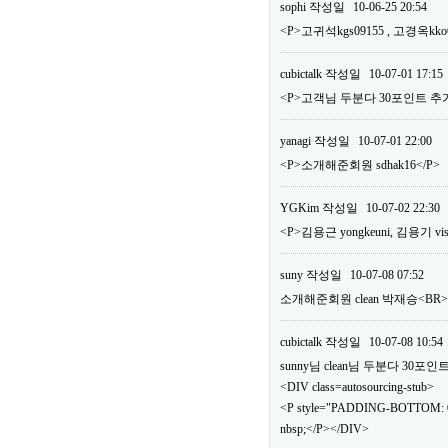
sophi
작성일
10-06-25 20:54
<P>고귀석kgs09155 , 고경옥kko
cubictalk
작성일
10-07-01 17:15
<P>고객님 두분다 30포인트 추가
yanagi
작성일
10-07-01 22:00
<P>소개해준회원 sdhak16</P>
YGKim
작성일
10-07-02 22:30
<P>김용근 yongkeuni, 김용기 vis
suny
작성일
10-07-08 07:52
소개해준회원 clean 박재승<B
cubictalk
작성일
10-07-08 10:54
sunny님 clean님 두분다 30
<DIV class=autosourcing-stub>
<P style="PADDING-BOTTOM: 0
nbsp;</P></DIV>