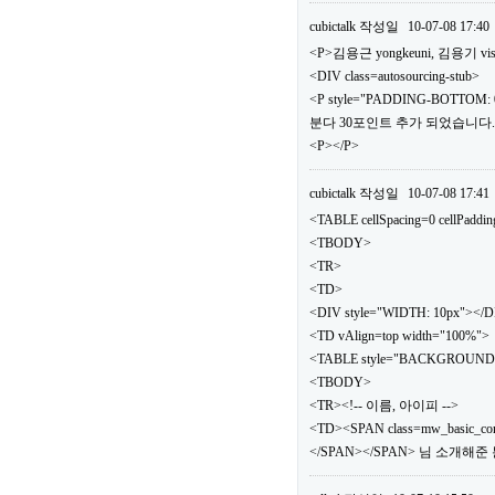
cubictalk
작성일
10-07-08 17:40
<P>김용근 yongkeuni, 김용기 vis
<DIV class=autosourcing-stub>
<P style="PADDING-BOTTOM: 0
분다 30포인트 추가 되었습니다.</
<P></P>
cubictalk
작성일
10-07-08 17:41
<TABLE cellSpacing=0 cellPaddi
<TBODY>
<TR>
<TD>
<DIV style="WIDTH: 10px"></
<TD vAlign=top width="100%">
<TABLE style="BACKGROUND: url(.
<TBODY>
<TR><!-- 이름, 아이피 -->
<TD><SPAN class=mw_basic_c
</SPAN></SPAN> 님 소개해준 