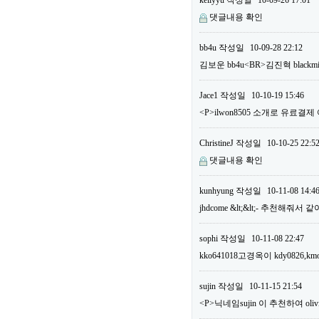
kellyyu
작성일
10-09-26 17:01
댓글내용 확인
bb4u
작성일
10-09-28 22:12
김보운 bb4u<BR>김진혁 bla
Jace1
작성일
10-10-19 15:46
<P>ilwon8505 소개로 유료결
ChristineJ
작성일
10-10-25 22:5
댓글내용 확인
kunhyung
작성일
10-11-08 14:4
jhdcome &lt;&lt;- 추천해줘서
sophi
작성일
10-11-08 22:47
kko641018고경옥이 kdy0826,km
sujin
작성일
10-11-15 21:54
<P>닉네임sujin 이 추천하여 o