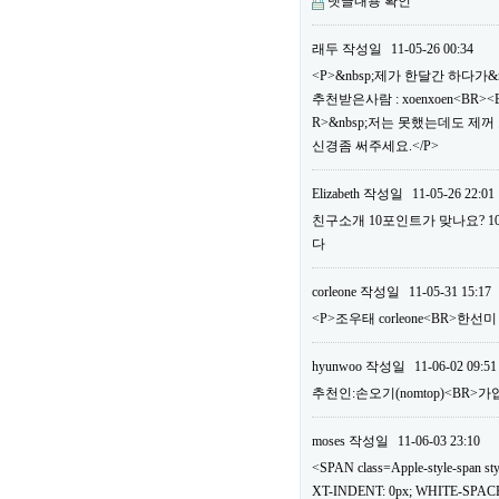
댓글내용 확인
래두
작성일
11-05-26 00:34
<P>&nbsp;제가 한달간 하다가&
추천받은사람 : xoenxoen<B
R>&nbsp;저는 못했는데도 제
신경좀 써주세요.</P>
Elizabeth
작성일
11-05-26 22:01
친구소개 10포인트가 맞나요? 
다
corleone
작성일
11-05-31 15:17
<P>조우태 corleone<BR>한선
hyunwoo
작성일
11-06-02 09:51
추천인:손오기(nomtop)<BR>가
moses
작성일
11-06-03 23:10
<SPAN class=Apple-style-span
XT-INDENT: 0px; WHITE-SPACE: 