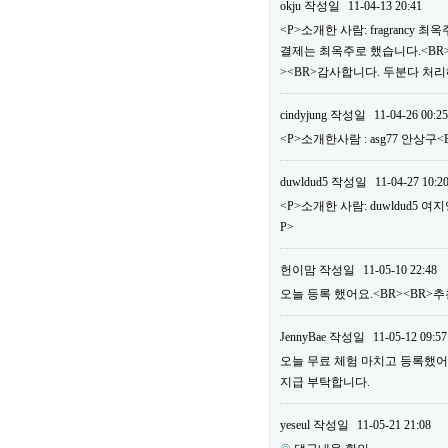
okju
작성일
11-04-13 20:41
<P>소개한 사람: fragrancy
결제는 최옥주로 했습니다.<BR>
><BR>감사합니다. 두분다 처리
cindyjung
작성일
11-04-26 00:25
<P>소개한사람 : asg77 안상구
duwldud5
작성일
11-04-27 10:2
<P>소개한 사람: duwldud5 여
P>
헌이맘
작성일
11-05-10 22:48
오늘 등록 했어요.<BR><BR>추천
JennyBae
작성일
11-05-12 09:57
오늘 무료 체험 마치고 등록했어요.<
지급 부탁합니다.
yeseul
작성일
11-05-21 21:08