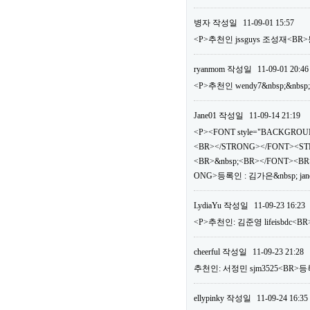
병자
작성일
11-09-01 15:57
<P>추천인 jssguys 조성재<BR>
ryanmom
작성일
11-09-01 20:46
<P>추천인 wendy7&nbsp;&nbsp
Jane01
작성일
11-09-14 21:19
<P><FONT style="BACKGROUN
<BR></STRONG></FONT><ST
<BR>&nbsp;<BR></FONT><BR>
ONG>등록인 : 김가은&nbsp; jan
LydiaYu
작성일
11-09-23 16:23
<P>추천인: 김준영 lifeisbdc<BR
cheerful
작성일
11-09-23 21:28
추천인: 서정민 sjm3525<BR>등록
ellypinky
작성일
11-09-24 16:35