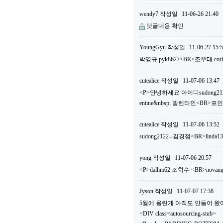
wendy7
작성일
11-06-26 21:40
댓글내용 확인
YoungGyu
작성일
11-06-27 15:
박영규 pyk8627<BR>조우태 c
cutealice
작성일
11-07-06 13:47
<P>안녕하세요 아이디sudong2122
entine&nbsp; 발렌타인<BR>
cutealice
작성일
11-07-06 13:52
sudong2122--깈경점<BR>linda1
yong
작성일
11-07-06 20:57
<P>dallim62 조학수 <BR>n
Jyson
작성일
11-07-07 17:38
5월에 올린게 아직도 안들어 왔어요.
<DIV class=autosourcing-stub>