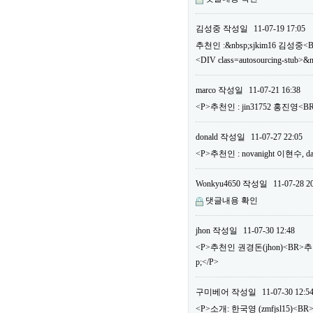
김성중
작성일
11-07-19 17:05
추천인 :&nbsp;sjkim16 김성중<
<DIV class=autosourcing-stub>&
marco
작성일
11-07-21 16:38
<P>추천인 : jin31752 홍진영
donald
작성일
11-07-27 22:05
<P>추천인 : novanight 이현수
Wonkyu4650
작성일
11-07-28 2
댓글내용 확인
jhon
작성일
11-07-30 12:48
<P>추천인 권경돈(jhon)<BR>
p;</P>
구미베어
작성일
11-07-30 12:5
<P>소개: 한국영 (zmfjsl15)<BR>