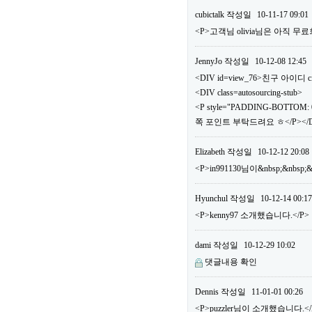
cubictalk
작성일
10-11-17 09:01
<P>고객님 olivia님은 아직
JennyJo
작성일
10-12-08 12:45
<DIV id=view_76>친구 아이디 ci
<DIV class=autosourcing-stub>
<P style="PADDING-BOTTOM: 0
쪽 포인트 부탁드려요 ㅎ</P></DI
Elizabeth
작성일
10-12-12 20:08
<P>in991130님이&nbsp;&nbs
Hyunchul
작성일
10-12-14 00:17
<P>kenny97 소개했습니다.</P>
dami
작성일
10-12-29 10:02
댓글내용 확인
Dennis
작성일
11-01-01 00:26
<P>puzzler님이 소개했습니다.</