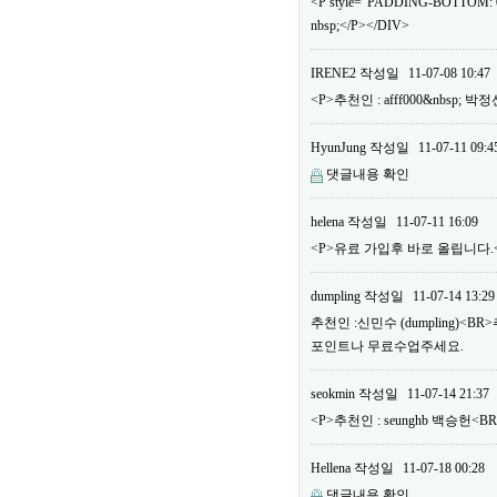
<P style="PADDING-BOTTOM: 0
nbsp;</P></DIV>
IRENE2
작성일
11-07-08 10:47
<P>추천인 : afff000&nbsp; 
HyunJung
작성일
11-07-11 09:4
댓글내용 확인
helena
작성일
11-07-11 16:09
<P>유료 가입후 바로 올립니다.<B
dumpling
작성일
11-07-14 13:29
추천인 :신민수 (dumpling)<B
포인트나 무료수업주세요.
seokmin
작성일
11-07-14 21:37
<P>추천인 : seunghb 백승헌<B
Hellena
작성일
11-07-18 00:28
댓글내용 확인