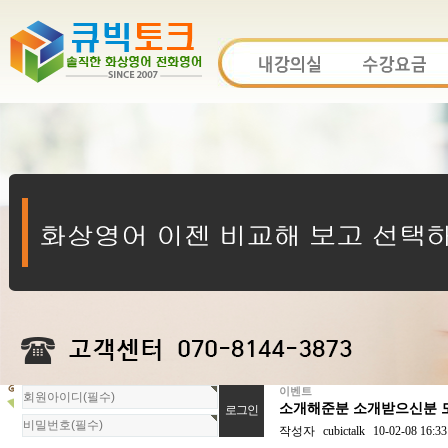
이벤트
회
소개해준분 소개받으신분 모
원
로
작성자
cubictalk
10-02-08 16:33
그