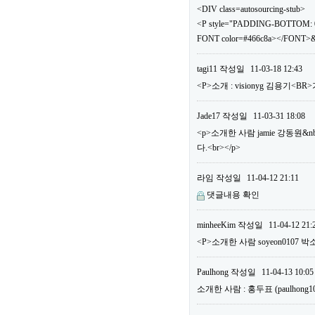
<DIV class=autosourcing-stub>
<P style="PADDING-BOTTOM: 0
FONT color=#466c8a></FONT>&
tagi11
작성일
11-03-18 12:43
<P>소개 : visionyg 김용기<B
Jade17
작성일
11-03-31 18:08
<p>소개한 사람 jamie 강동원&n
다.<br></p>
라임
작성일
11-04-12 21:11
댓글내용 확인
minheeKim
작성일
11-04-12 21:
<P>소개한 사람 soyeon0107 박
Paulhong
작성일
11-04-13 10:05
소개한 사람 : 홍두표 (paulho