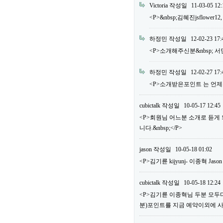
Victoria
작성일
11-03-05 12:
<P>&nbsp;김혜진jsflower12
하정민
작성일
12-02-23 17:
<P>소개해주신분&nbsp; 서민우 m
하정민
작성일
12-02-27 17:
<P>소개받은포인트 는 언제주
cubictalk
작성일
10-05-17 12:45
<P>회원님 어느분 소개로 듣게
니다.&nbsp;</P>
jason
작성일
10-05-18 01:02
<P>김기륜 kijyunj- 이종혁 Jaso
cubictalk
작성일
10-05-18 12:24
<P>김기륜 이종혁님 두분 모두다&
분)포인트를 지금 예약이외에 사용하실 