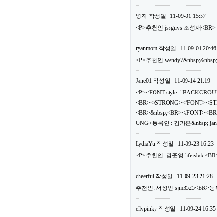
병자
작성일
11-09-01 15:57
<P>추천인 jssguys 조성재<BR>
ryanmom
작성일
11-09-01 20:46
<P>추천인 wendy7&nbsp;&nbsp
Jane01
작성일
11-09-14 21:19
<P><FONT style="BACKGROUN
<BR></STRONG></FONT><ST
<BR>&nbsp;<BR></FONT><BR>
ONG>등록인 : 김가은&nbsp; jan
LydiaYu
작성일
11-09-23 16:23
<P>추천인: 김준영 lifeisbdc<BR
cheerful
작성일
11-09-23 21:28
추천인: 서정민 sjm3525<BR>등록
ellypinky
작성일
11-09-24 16:35