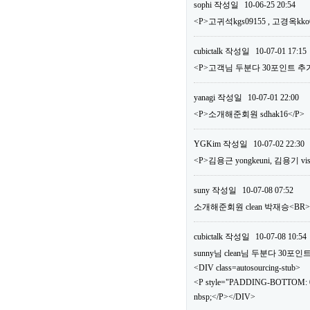
sophi
작성일
10-06-25 20:54
<P>고귀석kgs09155 , 고경옥kko
cubictalk
작성일
10-07-01 17:15
<P>고객님 두분다 30포인트 추가
yanagi
작성일
10-07-01 22:00
<P>소개해준회원 sdhak16</P>
YGKim
작성일
10-07-02 22:30
<P>김용근 yongkeuni, 김용기 vis
suny
작성일
10-07-08 07:52
소개해준회원 clean 박재승<B
cubictalk
작성일
10-07-08 10:54
sunny님 clean님 두분다 30
<DIV class=autosourcing-stub>
<P style="PADDING-BOTTOM: 0
nbsp;</P></DIV>