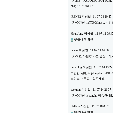
<P style="PADDING-BOTTOM: 0
nbsp;</P></DIV>
IRENE2
작성일
11-07-08 10:47
<P>추천인 : afff000&nbsp; 
HyunJung
작성일
11-07-11 09:4
댓글내용 확인
helena
작성일
11-07-11 16:09
<P>유료 가입후 바로 올립니다.<B
dumpling
작성일
11-07-14 13:29
추천인 :신민수 (dumpling)<B
포인트나 무료수업주세요.
seokmin
작성일
11-07-14 21:37
<P>추천인 : seunghb 백승헌<B
Hellena
작성일
11-07-18 00:28
댓글내용 확인