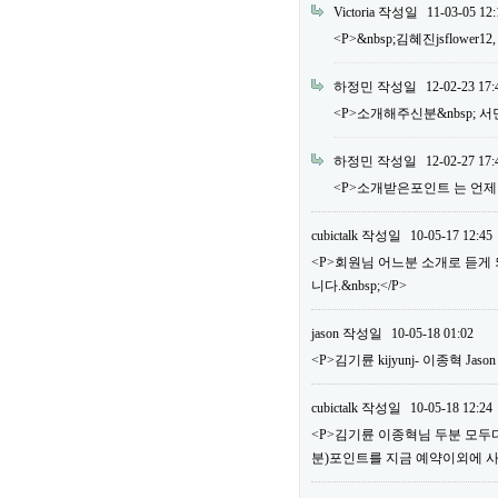
Victoria
작성일
11-03-05 12:
<P>&nbsp;김혜진jsflower12
하정민
작성일
12-02-23 17:
<P>소개해주신분&nbsp; 서민우 m
하정민
작성일
12-02-27 17:
<P>소개받은포인트 는 언제주
cubictalk
작성일
10-05-17 12:45
<P>회원님 어느분 소개로 듣게
니다.&nbsp;</P>
jason
작성일
10-05-18 01:02
<P>김기륜 kijyunj- 이종혁 Jaso
cubictalk
작성일
10-05-18 12:24
<P>김기륜 이종혁님 두분 모두다&
분)포인트를 지금 예약이외에 사용하실 