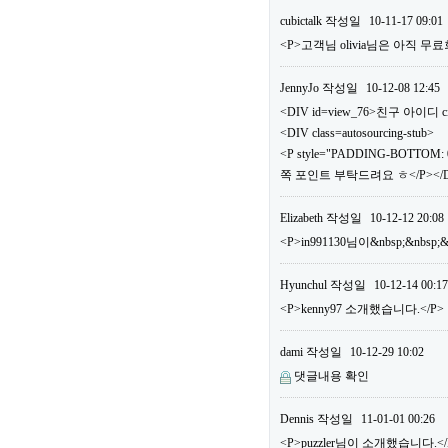
cubictalk
작성일
10-11-17 09:01
<P>고객님 olivia님은 아직
JennyJo
작성일
10-12-08 12:45
<DIV id=view_76>친구 아이디 ci
<DIV class=autosourcing-stub>
<P style="PADDING-BOTTOM: 0
쪽 포인트 부탁드려요 ㅎ</P></DI
Elizabeth
작성일
10-12-12 20:08
<P>in991130님이&nbsp;&nbs
Hyunchul
작성일
10-12-14 00:17
<P>kenny97 소개했습니다.</P>
dami
작성일
10-12-29 10:02
댓글내용 확인
Dennis
작성일
11-01-01 00:26
<P>puzzler님이 소개했습니다.</