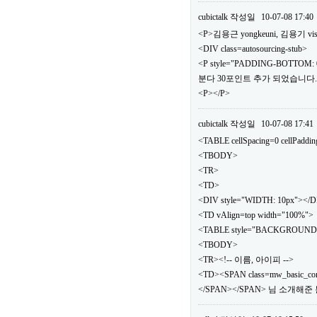
cubictalk
작성일
10-07-08 17:40
<P>김용근 yongkeuni, 김용기 vis
<DIV class=autosourcing-stub>
<P style="PADDING-BOTTOM: 0
분다 30포인트 추가 되었습니다.</
<P></P>
cubictalk
작성일
10-07-08 17:41
<TABLE cellSpacing=0 cellPaddi
<TBODY>
<TR>
<TD>
<DIV style="WIDTH: 10px"></
<TD vAlign=top width="100%">
<TABLE style="BACKGROUND: url(.
<TBODY>
<TR><!-- 이름, 아이피 -->
<TD><SPAN class=mw_basic_c
</SPAN></SPAN> 님 소개해준 