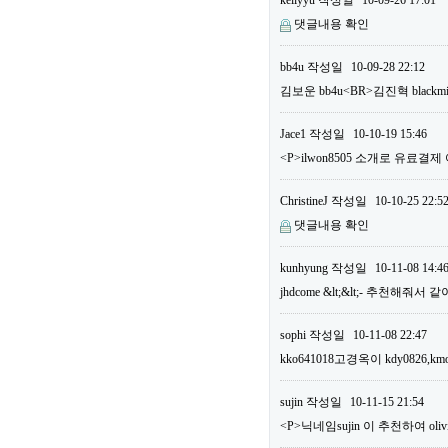
kellyyu
작성일
10-09-26 17:01
댓글내용 확인
bb4u
작성일
10-09-28 22:12
김보운 bb4u<BR>김진혁 bla
Jace1
작성일
10-10-19 15:46
<P>ilwon8505 소개로 유료결
ChristineJ
작성일
10-10-25 22:5
댓글내용 확인
kunhyung
작성일
10-11-08 14:4
jhdcome &lt;&lt;- 추천해줘서
sophi
작성일
10-11-08 22:47
kko641018고경옥이 kdy0826,km
sujin
작성일
10-11-15 21:54
<P>닉네임sujin 이 추천하여 o