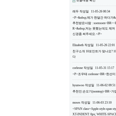
댓글내용 확인
래두
작성일
11-05-26 00:34
<P>&nbsp;제가 한달간 하다가&
추천받은사람 : xoenxoen<B
R>&nbsp;저는 못했는데도 제
신경좀 써주세요.</P>
Elizabeth
작성일
11-05-26 22:01
친구소개 10포인트가 맞나요? 
다
corleone
작성일
11-05-31 15:17
<P>조우태 corleone<BR>한선
hyunwoo
작성일
11-06-02 09:51
추천인:손오기(nomtop)<BR>가
moses
작성일
11-06-03 23:10
<SPAN class=Apple-style-span
XT-INDENT: 0px; WHITE-SPACE: 