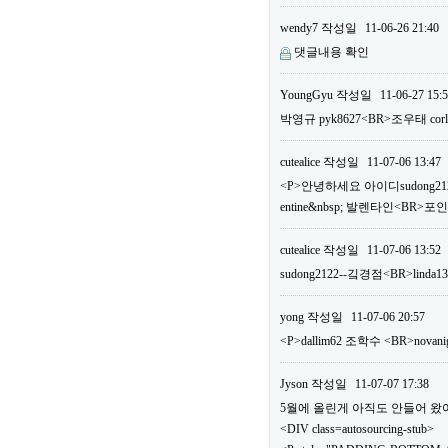
wendy7
작성일
11-06-26 21:40
댓글내용 확인
YoungGyu
작성일
11-06-27 15:
박영규 pyk8627<BR>조우태 c
cutealice
작성일
11-07-06 13:47
<P>안녕하세요 아이디sudong2122
entine&nbsp; 발렌타인<BR>
cutealice
작성일
11-07-06 13:52
sudong2122--깈경점<BR>linda1
yong
작성일
11-07-06 20:57
<P>dallim62 조학수 <BR>n
Jyson
작성일
11-07-07 17:38
5월에 올린게 아직도 안들어 왔어요.
<DIV class=autosourcing-stub>