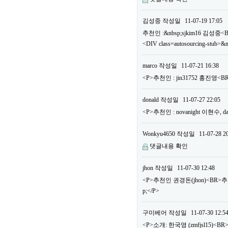
김성중
작성일
11-07-19 17:05
추천인 :&nbsp;sjkim16 김성중<
<DIV class=autosourcing-stub>&
marco
작성일
11-07-21 16:38
<P>추천인 : jin31752 홍진영
donald
작성일
11-07-27 22:05
<P>추천인 : novanight 이현수
Wonkyu4650
작성일
11-07-28 2
댓글내용 확인
jhon
작성일
11-07-30 12:48
<P>추천인 권경돈(jhon)<BR>
p;</P>
구미베어
작성일
11-07-30 12:5
<P>소개: 한국영 (zmfjsl15)<BR>