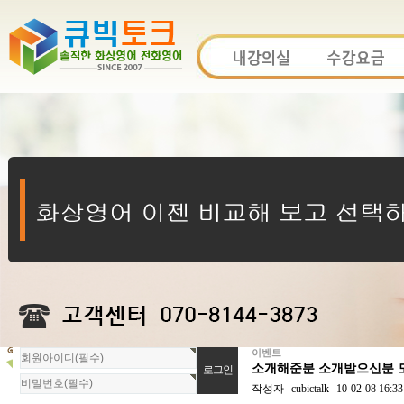
이벤트
회
소개해준분 소개받으신분 모
원
로
작성자
cubictalk
10-02-08 16:33
그