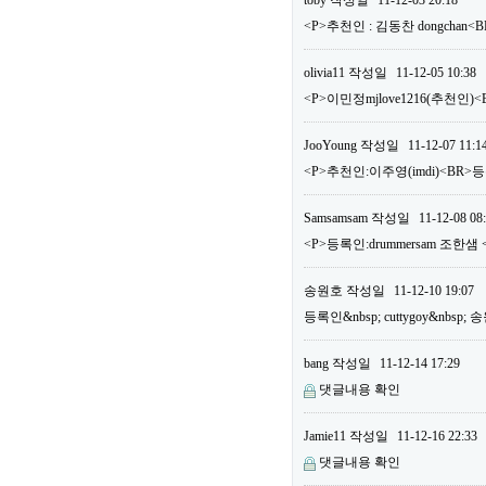
toby
작성일
11-12-03 20:18
<P>추천인 : 김동찬 dongchan<
olivia11
작성일
11-12-05 10:38
<P>이민정mjlove1216(추천인)<
JooYoung
작성일
11-12-07 11:1
<P>추천인:이주영(imdi)<BR>등록
Samsamsam
작성일
11-12-08 08
<P>등록인:drummersam 조한샘 
송원호
작성일
11-12-10 19:07
등록인&nbsp; cuttygoy&nbsp;
bang
작성일
11-12-14 17:29
댓글내용 확인
Jamie11
작성일
11-12-16 22:33
댓글내용 확인