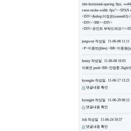
rder-horizontal-spacing: 0px; -webki
t-text-stroke-width: 0px"><SPA
<DIV>&nbsp;이정은(sonnet63)<
<DIV><BR></DIV>
<DIV>포인트 부탁드려요^^</DIV
jongwon
작성일
11-06-08 11:11
<P>이종빈(jblee) <BR>이종원(
henny
작성일
11-06-08 16:05
이혜연 puuh<BR>안명환 2li
kyungjin
작성일
11-06-17 13:21
댓글내용 확인
kyungjin
작성일
11-06-20 08:12
댓글내용 확인
Joli
작성일
11-06-24 19:37
댓글내용 확인