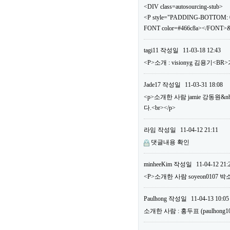
<DIV class=autosourcing-stub>
<P style="PADDING-BOTTOM: 0
FONT color=#466c8a></FONT>&
tagi11
작성일
11-03-18 12:43
<P>소개 : visionyg 김용기<B
Jade17
작성일
11-03-31 18:08
<p>소개한 사람 jamie 강동원&n
다.<br></p>
라임
작성일
11-04-12 21:11
댓글내용 확인
minheeKim
작성일
11-04-12 21:
<P>소개한 사람 soyeon0107 박
Paulhong
작성일
11-04-13 10:05
소개한 사람 : 홍두표 (paulho