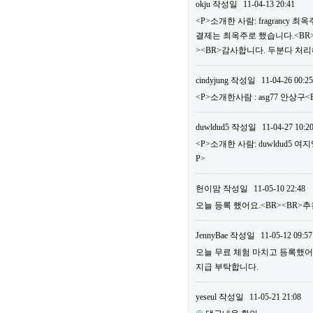
okju
작성일
11-04-13 20:41
<P>소개한 사람: fragrancy
결제는 최옥주로 했습니다.<BR>
><BR>감사합니다. 두분다 처리
cindyjung
작성일
11-04-26 00:25
<P>소개한사람 : asg77 안상구
duwldud5
작성일
11-04-27 10:2
<P>소개한 사람: duwldud5 여
P>
헌이맘
작성일
11-05-10 22:48
오늘 등록 했어요.<BR><BR>추천
JennyBae
작성일
11-05-12 09:57
오늘 무료 체험 마치고 등록했어요.<
지급 부탁합니다.
yeseul
작성일
11-05-21 21:08