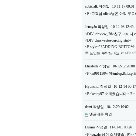
cubictalk
작성일
10-11-17 09:01
<P>고객님 olivia님은 아직
JennyJo
작성일
10-12-08 12:45
<DIV id=view_76>친구 아이디 ci
<DIV class=autosourcing-stub>
<P style="PADDING-BOTTOM: 0
쪽 포인트 부탁드려요 ㅎ</P></DI
Elizabeth
작성일
10-12-12 20:08
<P>in991130님이&nbsp;&nbs
Hyunchul
작성일
10-12-14 00:17
<P>kenny97 소개했습니다.</P>
dami
작성일
10-12-29 10:02
댓글내용 확인
Dennis
작성일
11-01-01 00:26
<P>puzzler님이 소개했습니다.</