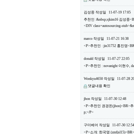
김성중
작성일
11-07-19 17:05
추천인 :&nbsp;sjkim16 김성중<
<DIV class=autosourcing-stub>&
marco
작성일
11-07-21 16:38
<P>추천인 : jin31752 홍진영
donald
작성일
11-07-27 22:05
<P>추천인 : novanight 이현수
Wonkyu4650
작성일
11-07-28 2
댓글내용 확인
jhon
작성일
11-07-30 12:48
<P>추천인 권경돈(jhon)<BR>
p;</P>
구미베어
작성일
11-07-30 12:5
<P>소개: 한국영 (zmfjsl15)<BR>