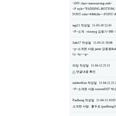
<DIV class=autosourcing-stub>
<P style="PADDING-BOTTOM: 0
FONT color=#466c8a></FONT>&
tagi11
작성일
11-03-18 12:43
<P>소개 : visionyg 김용기<B
Jade17
작성일
11-03-31 18:08
<p>소개한 사람 jamie 강동원&n
다.<br></p>
라임
작성일
11-04-12 21:11
댓글내용 확인
minheeKim
작성일
11-04-12 21:
<P>소개한 사람 soyeon0107 박
Paulhong
작성일
11-04-13 10:05
소개한 사람 : 홍두표 (paulho