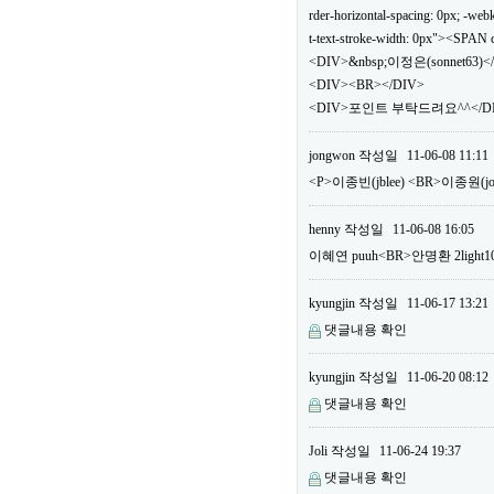
rder-horizontal-spacing: 0px; -webki
t-text-stroke-width: 0px"><SPA
<DIV>&nbsp;이정은(sonnet63)<
<DIV><BR></DIV>
<DIV>포인트 부탁드려요^^</DIV
jongwon
작성일
11-06-08 11:11
<P>이종빈(jblee) <BR>이종원(
henny
작성일
11-06-08 16:05
이혜연 puuh<BR>안명환 2li
kyungjin
작성일
11-06-17 13:21
댓글내용 확인
kyungjin
작성일
11-06-20 08:12
댓글내용 확인
Joli
작성일
11-06-24 19:37
댓글내용 확인