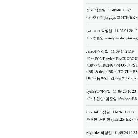
병자
작성일
11-09-01 15:57
<P>추천인 jssguys 조성재<BR>
ryanmom
작성일
11-09-01 20:46
<P>추천인 wendy7&nbsp;&nbsp
Jane01
작성일
11-09-14 21:19
<P><FONT style="BACKGROUN
<BR></STRONG></FONT><ST
<BR>&nbsp;<BR></FONT><BR>
ONG>등록인 : 김가은&nbsp; jan
LydiaYu
작성일
11-09-23 16:23
<P>추천인: 김준영 lifeisbdc<BR
cheerful
작성일
11-09-23 21:28
추천인: 서정민 sjm3525<BR>등록
ellypinky
작성일
11-09-24 16:35