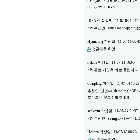
<P style="PADDING-BOTTOM: 0
nbsp;</P></DIV>
IRENE2
작성일
11-07-08 10:47
<P>추천인 : afff000&nbsp; 
HyunJung
작성일
11-07-11 09:4
댓글내용 확인
helena
작성일
11-07-11 16:09
<P>유료 가입후 바로 올립니다.<B
dumpling
작성일
11-07-14 13:29
추천인 :신민수 (dumpling)<B
포인트나 무료수업주세요.
seokmin
작성일
11-07-14 21:37
<P>추천인 : seunghb 백승헌<B
Hellena
작성일
11-07-18 00:28
댓글내용 확인