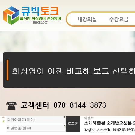
이벤트
회
소개해준분 소개받으신분 모
원
로
작성자
cubictalk
10-02-08 16:33
그