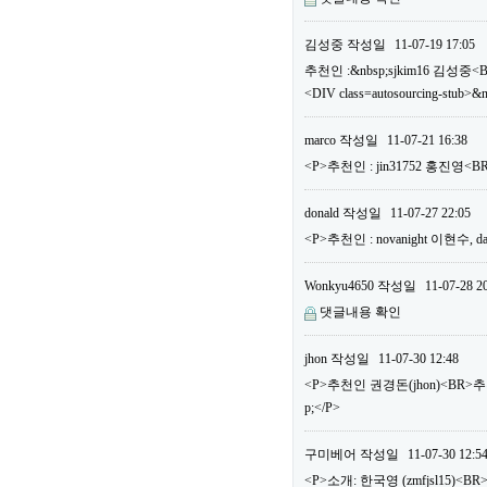
김성중
작성일
11-07-19 17:05
추천인 :&nbsp;sjkim16 김성중<
<DIV class=autosourcing-stub>&
marco
작성일
11-07-21 16:38
<P>추천인 : jin31752 홍진영
donald
작성일
11-07-27 22:05
<P>추천인 : novanight 이현수
Wonkyu4650
작성일
11-07-28 2
댓글내용 확인
jhon
작성일
11-07-30 12:48
<P>추천인 권경돈(jhon)<BR>
p;</P>
구미베어
작성일
11-07-30 12:5
<P>소개: 한국영 (zmfjsl15)<BR>