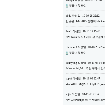
kellyyu
작성일
10-09-26 17:01
댓글내용 확인
bb4u
작성일
10-09-28 22:12
김보운 bb4u<BR>김진혁 bla
Jace1
작성일
10-10-19 15:46
<P>ilwon8505 소개로 유료결
ChristineJ
작성일
10-10-25 22:5
댓글내용 확인
kunhyung
작성일
10-11-08 14:4
jhdcome &lt;&lt;- 추천해줘서
sophi
작성일
10-11-08 22:47
kko641018고경옥이 kdy0826,km
sujin
작성일
10-11-15 21:54
<P>닉네임sujin 이 추천하여 o