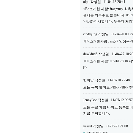
okju
작성일
11-04-13 20:41
<P>소개한 사람: fragrancy
결제는 최옥주로 했습니다.<BR>
><BR>감사합니다. 두분다 처리
cindyjung
작성일
11-04-26 00:25
<P>소개한사람 : asg77 안상구
duwldud5
작성일
11-04-27 10:2
<P>소개한 사람: duwldud5 여
P>
헌이맘
작성일
11-05-10 22:48
오늘 등록 했어요.<BR><BR>추천
JennyBae
작성일
11-05-12 09:57
오늘 무료 체험 마치고 등록했어요.<
지급 부탁합니다.
yeseul
작성일
11-05-21 21:08