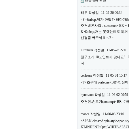
댓글내용 확인
래두
작성일
11-05-26 00:34
<P>&nbsp;제가 한달간 하다가&
추천받은사람 : xoenxoen<B
R>&nbsp;저는 못했는데도 제
신경좀 써주세요.</P>
Elizabeth
작성일
11-05-26 22:01
친구소개 10포인트가 맞나요? 
다
corleone
작성일
11-05-31 15:17
<P>조우태 corleone<BR>한선
hyunwoo
작성일
11-06-02 09:51
추천인:손오기(nomtop)<BR>가
moses
작성일
11-06-03 23:10
<SPAN class=Apple-style-span
XT-INDENT: 0px; WHITE-SPACE: 