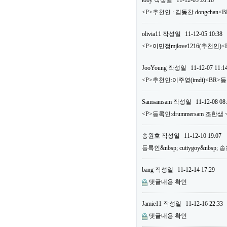
toby
작성일
11-12-03 20:18
<P>추천인 : 김동찬 dongchan<
olivia11
작성일
11-12-05 10:38
<P>이민정mjlove1216(추천인)<
JooYoung
작성일
11-12-07 11:1
<P>추천인:이주영(imdi)<BR>등록
Samsamsam
작성일
11-12-08 08
<P>등록인:drummersam 조한샘 
송원호
작성일
11-12-10 19:07
등록인&nbsp; cuttygoy&nbsp;
bang
작성일
11-12-14 17:29
댓글내용 확인
Jamie11
작성일
11-12-16 22:33
댓글내용 확인