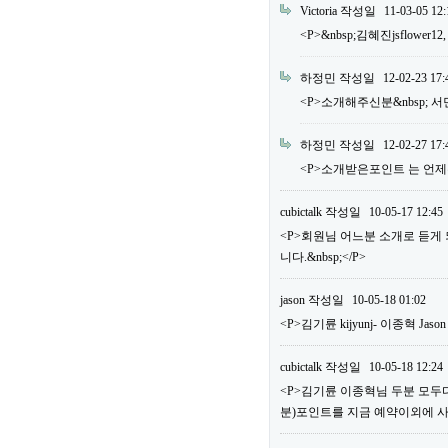
Victoria
작성일
11-03-05 12:
<P>&nbsp;김혜진jsflower12
하정민
작성일
12-02-23 17:
<P>소개해주신분&nbsp; 서민우 m
하정민
작성일
12-02-27 17:
<P>소개받은포인트 는 언제주
cubictalk
작성일
10-05-17 12:45
<P>회원님 어느분 소개로 듣게
니다.&nbsp;</P>
jason
작성일
10-05-18 01:02
<P>김기륜 kijyunj- 이종혁 Jaso
cubictalk
작성일
10-05-18 12:24
<P>김기륜 이종혁님 두분 모두다&
분)포인트를 지금 예약이외에 사용하실 