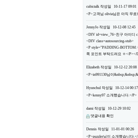
cubictalk
작성일
10-11-17 09:01
<P>고객님 olivia님은 아직
JennyJo
작성일
10-12-08 12:45
<DIV id=view_76>친구 아이디 ci
<DIV class=autosourcing-stub>
<P style="PADDING-BOTTOM: 0
쪽 포인트 부탁드려요 ㅎ</P></DI
Elizabeth
작성일
10-12-12 20:08
<P>in991130님이&nbsp;&nbs
Hyunchul
작성일
10-12-14 00:17
<P>kenny97 소개했습니다.</P>
dami
작성일
10-12-29 10:02
댓글내용 확인
Dennis
작성일
11-01-01 00:26
<P>puzzler님이 소개했습니다.</