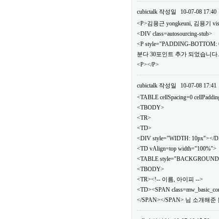
cubictalk
작성일
10-07-08 17:40
<P>김용근 yongkeuni, 김용기 vis
<DIV class=autosourcing-stub>
<P style="PADDING-BOTTOM: 0
분다 30포인트 추가 되었습니다.</
<P></P>
cubictalk
작성일
10-07-08 17:41
<TABLE cellSpacing=0 cellPaddi
<TBODY>
<TR>
<TD>
<DIV style="WIDTH: 10px"></
<TD vAlign=top width="100%">
<TABLE style="BACKGROUND: url(.
<TBODY>
<TR><!-- 이름, 아이피 -->
<TD><SPAN class=mw_basic_c
</SPAN></SPAN> 님 소개해준 