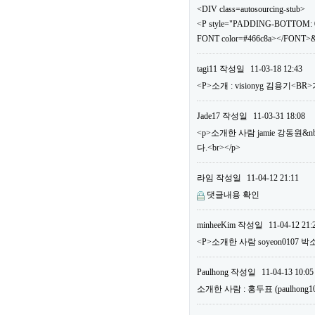
<DIV class=autosourcing-stub>
<P style="PADDING-BOTTOM: 0
FONT color=#466c8a></FONT>&
tagi11
작성일
11-03-18 12:43
<P>소개 : visionyg 김용기<B
Jade17
작성일
11-03-31 18:08
<p>소개한 사람 jamie 강동원&n
다.<br></p>
라임
작성일
11-04-12 21:11
댓글내용 확인
minheeKim
작성일
11-04-12 21:
<P>소개한 사람 soyeon0107 박
Paulhong
작성일
11-04-13 10:05
소개한 사람 : 홍두표 (paulho