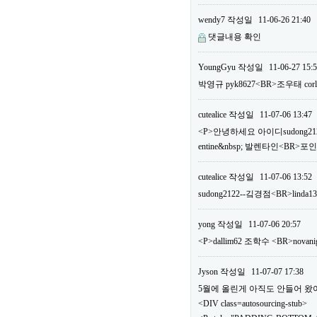
wendy7
작성일
11-06-26 21:40
댓글내용 확인
YoungGyu
작성일
11-06-27 15:
박영규 pyk8627<BR>조우태 c
cutealice
작성일
11-07-06 13:47
<P>안녕하세요 아이디sudong2122
entine&nbsp; 발렌타인<BR>
cutealice
작성일
11-07-06 13:52
sudong2122--깈경점<BR>linda1
yong
작성일
11-07-06 20:57
<P>dallim62 조학수 <BR>n
Jyson
작성일
11-07-07 17:38
5월에 올린게 아직도 안들어 왔어요.
<DIV class=autosourcing-stub>