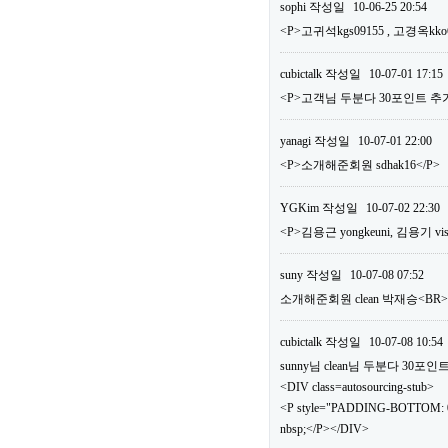
sophi
작성일
10-06-25 20:54
<P>고귀석kgs09155 , 고경옥kko
cubictalk
작성일
10-07-01 17:15
<P>고객님 두분다 30포인트 추가
yanagi
작성일
10-07-01 22:00
<P>소개해준회원 sdhak16</P>
YGKim
작성일
10-07-02 22:30
<P>김용근 yongkeuni, 김용기 vis
suny
작성일
10-07-08 07:52
소개해준회원 clean 박재승<B
cubictalk
작성일
10-07-08 10:54
sunny님 clean님 두분다 30
<DIV class=autosourcing-stub>
<P style="PADDING-BOTTOM: 0
nbsp;</P></DIV>