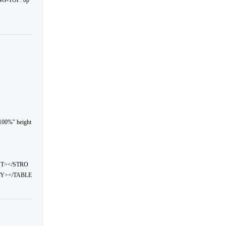
NG-TOP: 0p
100%" height
NT></STRO
Y></TABLE