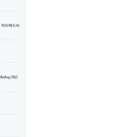
트 처리해드리
sp;20(2