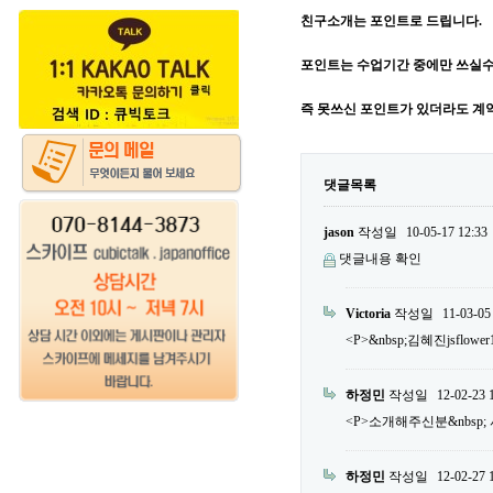
친구소개는 포인트로 드립니다.
포인트는 수업기간 중에만 쓰실수
즉 못쓰신 포인트가 있더라도 계
댓글목록
jason
작성일
10-05-17 12:33
댓글내용 확인
Victoria
작성일
11-03-05
<P>&nbsp;김혜진jsflower
하정민
작성일
12-02-23 
<P>소개해주신분&nbsp; 서민우
하정민
작성일
12-02-27 