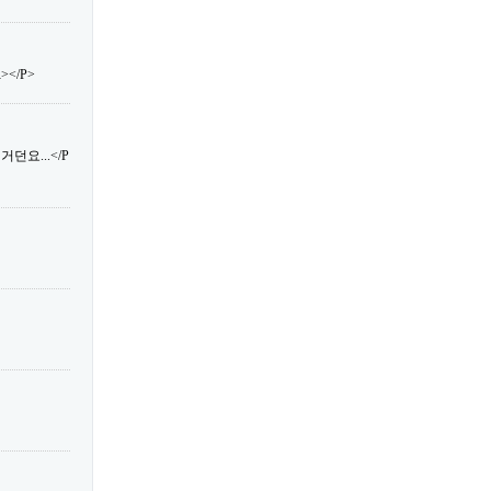
</P>
던요...</P