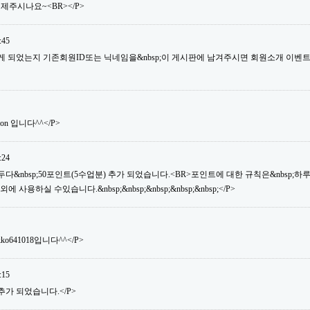
제주시나요~<BR></P>
:45
듣게 되었는지 기존회원ID또는 닉네임을&nbsp;이 게시판에 남겨주시면 회원소개 이벤
son 입니다^^</P>
:24
&nbsp;50포인트(5수업분) 추가 되었습니다.<BR>포인트에 대한 규칙은&nbsp;하루&nb
용하실 수있습니다.&nbsp;&nbsp;&nbsp;&nbsp;&nbsp;</P>
ko641018입니다^^</P>
:15
추가 되었습니다.</P>