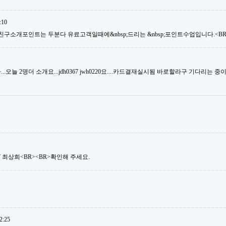
:10
친구소개포인트는 두분다 유료고객일때에&nbsp;드리는 &nbsp;포인트수업입니다.<BR>
오늘 2명더 소개요...jdh0367 jwh0220요....카드결재실시됨 바로할라구 기다리는 중이거
ng07 최상희<BR><BR>확인해 주세요.
2:25