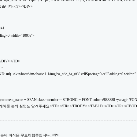
: 0px; MARGIN: 11px 0px 7px; PADDING-LEFT: 0px; PADDING-RIGHT: 0px; PADDI
습니다.</P></DIV>
:41
dding=0 width="100%">
</DIV></TD>
">
(../skin/board/mw.basic.1.1/img/co_title_bg.gif)" cellSpacing=0 cellPadding=0 width="
_comment_name><SPAN class=member><STRONG><FONT color=#888888>yanagi</FO
소개해준 분의 실명도 알려주세요</TD></TR></TBODY></TABLE></TD></TR></TBOD
소개했는데 아직은 무료체험중입니다..</P>