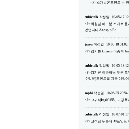
<P>소개받은포인트 는 언
cubictalk
작성일
10-05-17 12
<P>회원님 어느분 소개로 
겠습니다.&nbsp;</P>
jason
작성일
10-05-18 01:02
<P>김기륜 kijyunj- 이종혁 Ja
cubictalk
작성일
10-05-18 12
<P>김기륜 이종혁님 두분 모두다
수업분)포인트를 지금 예약이외에 사
sophi
작성일
10-06-25 20:54
<P>고귀석kgs09155 , 고경옥k
cubictalk
작성일
10-07-01 17
<P>고객님 두분다 30포인트 