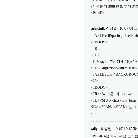
<P style="PADDING-BOTTOM
x">두분다 30포인트 추가 되었
<P></P>
cubictalk
작성일
10-07-08 17
<TABLE cellSpacing=0 cellPa
<TBODY>
<TR>
<TD>
<DIV style="WIDTH: 10px">
<TD vAlign=top width="100%
<TABLE style="BACKGROUND: url
=28>
<TBODY>
<TR><!-- 이름, 아이피 -->
<TD><SPAN class=mw_basic
NG></SPAN></SPAN> 님 
>
sally4
작성일
10-07-10 15:50
<P>sally4님이 anna1님 