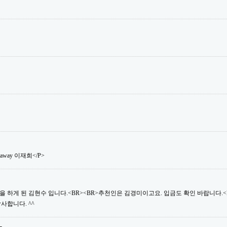
saway 이재희</P>
 하게 된 김현수 입니다.<BR><BR>추천인은 김경미이고요. 입금도 확인 바랍니다.<B
사합니다. ^^