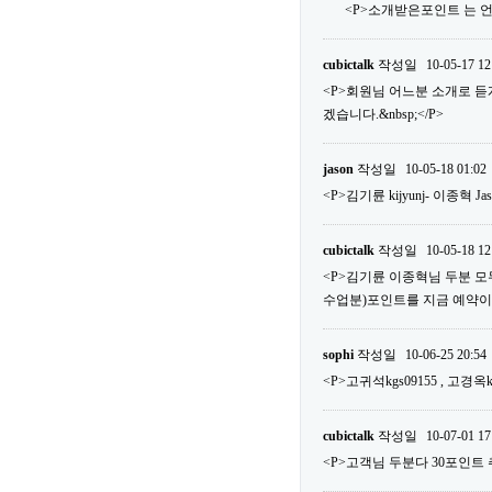
<P>소개받은포인트 는 언
cubictalk
작성일
10-05-17 12
<P>회원님 어느분 소개로 
겠습니다.&nbsp;</P>
jason
작성일
10-05-18 01:02
<P>김기륜 kijyunj- 이종혁 Ja
cubictalk
작성일
10-05-18 12
<P>김기륜 이종혁님 두분 모두다
수업분)포인트를 지금 예약이외에 사
sophi
작성일
10-06-25 20:54
<P>고귀석kgs09155 , 고경옥k
cubictalk
작성일
10-07-01 17
<P>고객님 두분다 30포인트 