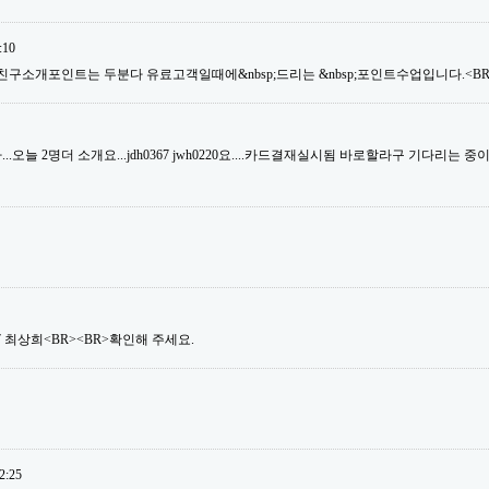
:10
친구소개포인트는 두분다 유료고객일때에&nbsp;드리는 &nbsp;포인트수업입니다.<BR>
오늘 2명더 소개요...jdh0367 jwh0220요....카드결재실시됨 바로할라구 기다리는 중이거
ng07 최상희<BR><BR>확인해 주세요.
2:25