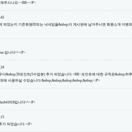
제주시나요~<BR></P>
:45
듣게 되었는지 기존회원ID또는 닉네임을&nbsp;이 게시판에 남겨주시면 회원소개 이벤
son 입니다^^</P>
:24
&nbsp;50포인트(5수업분) 추가 되었습니다.<BR>포인트에 대한 규칙은&nbsp;하루&nb
용하실 수있습니다.&nbsp;&nbsp;&nbsp;&nbsp;&nbsp;</P>
ko641018입니다^^</P>
:15
추가 되었습니다.</P>