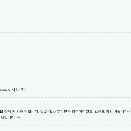
saway 이재희</P>
 하게 된 김현수 입니다.<BR><BR>추천인은 김경미이고요. 입금도 확인 바랍니다.<B
사합니다. ^^