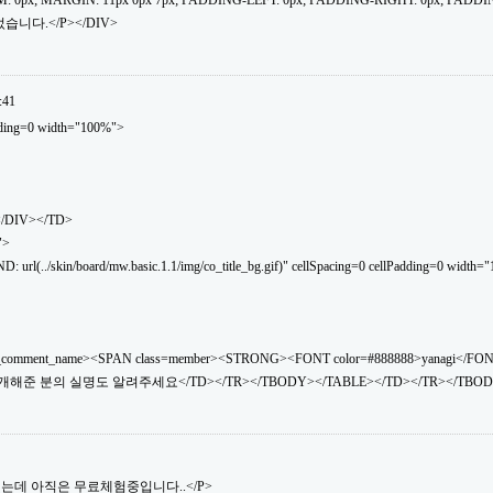
: 0px; MARGIN: 11px 0px 7px; PADDING-LEFT: 0px; PADDING-RIGHT: 0px; PADDI
습니다.</P></DIV>
:41
dding=0 width="100%">
</DIV></TD>
">
(../skin/board/mw.basic.1.1/img/co_title_bg.gif)" cellSpacing=0 cellPadding=0 width="
_comment_name><SPAN class=member><STRONG><FONT color=#888888>yanagi</FO
소개해준 분의 실명도 알려주세요</TD></TR></TBODY></TABLE></TD></TR></TBOD
소개했는데 아직은 무료체험중입니다..</P>