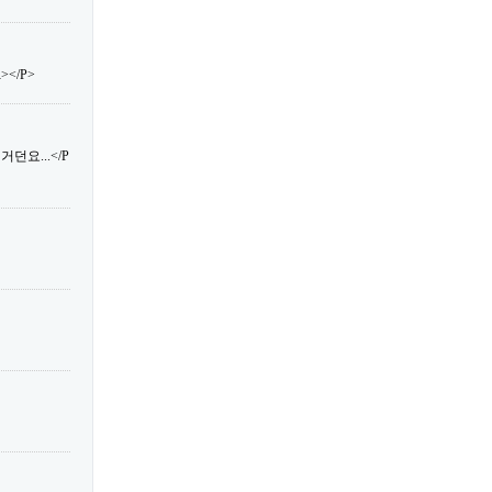
</P>
던요...</P