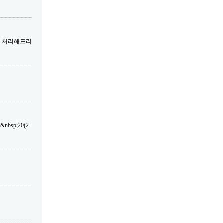
트 처리해드리
sp;20(2