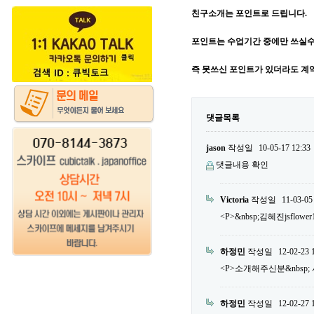
친구소개는 포인트로 드립니다.
포인트는 수업기간 중에만 쓰실수
즉 못쓰신 포인트가 있더라도 계
댓글목록
jason
작성일
10-05-17 12:33
댓글내용 확인
Victoria
작성일
11-03-05
<P>&nbsp;김혜진jsflower
하정민
작성일
12-02-23 
<P>소개해주신분&nbsp; 서민우
하정민
작성일
12-02-27 