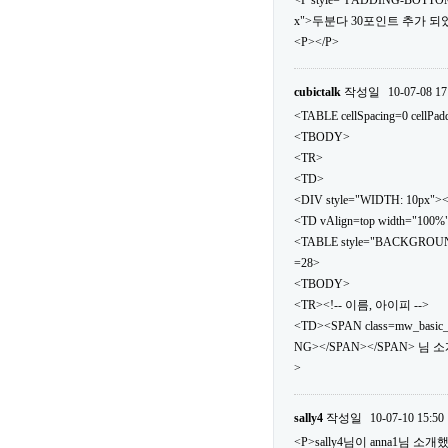
<P style="PADDING-BOTTOM
x">두분다 30포인트 추가 되었
<P></P>
cubictalk
작성일
10-07-08 17
<TABLE cellSpacing=0 cellPa
<TBODY>
<TR>
<TD>
<DIV style="WIDTH: 10px">
<TD vAlign=top width="100%
<TABLE style="BACKGROUND: url
=28>
<TBODY>
<TR><!-- 이름, 아이피 -->
<TD><SPAN class=mw_basic
NG></SPAN></SPAN> 님 
>
sally4
작성일
10-07-10 15:50
<P>sally4님이 anna1님 