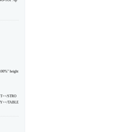
NG-TOP: 0p
100%" height
NT></STRO
Y></TABLE