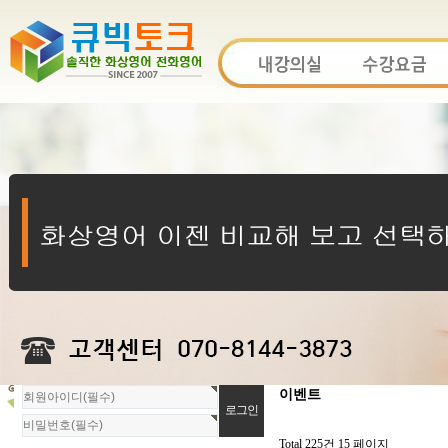
회
이벤트
원
로
그
Total 225건
15 페이지