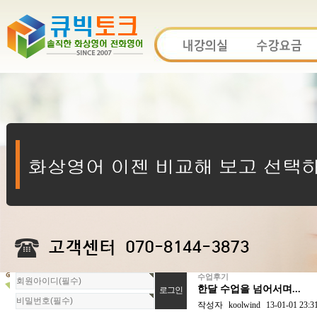
수업후기
회
한달 수업을 넘어서며...
원
로
작성자
koolwind
13-01-01 23:3
그