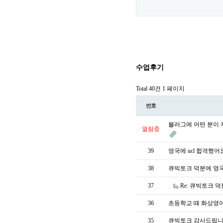
수업후기
Total 40건
1 페이지
번호
블러그에 어떤 분이
열람중
39
영국에 ucl 합격했어
38
큐빅토크 덕분에 영
37
Re: 큐빅토크
36
초등학교 때 화상영
35
큐빅토크 감사드립