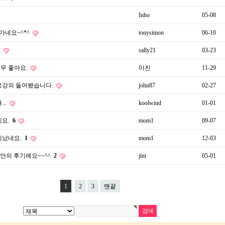
Inho
05-08
가네요~^*^
tonysimon
06-10
2
sally21
03-23
너무 좋아요.
미진
11-29
료강의 들어봤습니다.
john87
02-27
..
koolwind
01-01
네요.
6
mom1
09-07
지났네요.
1
mom1
12-03
년동안의 후기예요~~^^
2
jini
05-01
1
2
3
맨끝