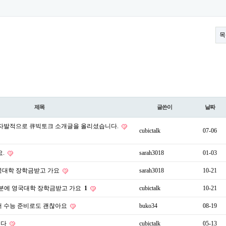
목
제목
글쓴이
날짜
 자발적으로 큐빅토크 소개글을 올리셨습니다.
cubictalk
07-06
요.
sarah3018
01-03
국대학 장학금받고 가요
sarah3018
10-21
 덕분에 영국대학 장학금받고 가요
1
cubictalk
10-21
어 수능 준비로도 괜찮아요
buko34
08-19
니다
cubictalk
05-13