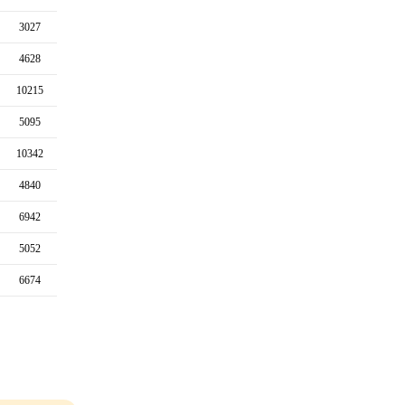
3027
4628
10215
5095
10342
4840
6942
5052
6674