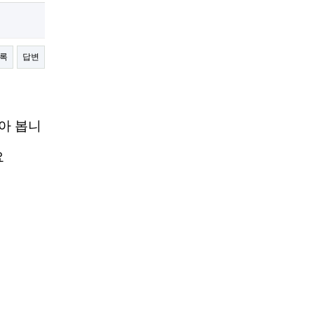
록
답변
아 봅니
요