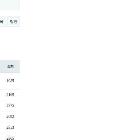
록
답변
조회
1985
2169
2775
2692
2853
2865