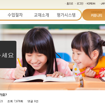
가요?
:21
조회
7,678회
댓글
0건