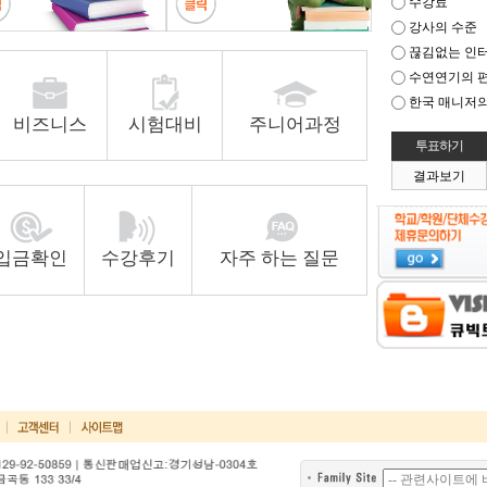
수강료
강사의 수준
끊김없는 인
수연연기의 
한국 매니저의
비즈니스
시험대비
주니어과정
결과보기
입금확인
수강후기
자주 하는 질문