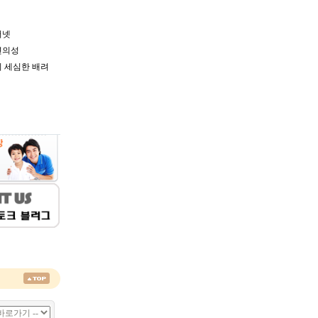
터넷
편의성
 세심한 배려