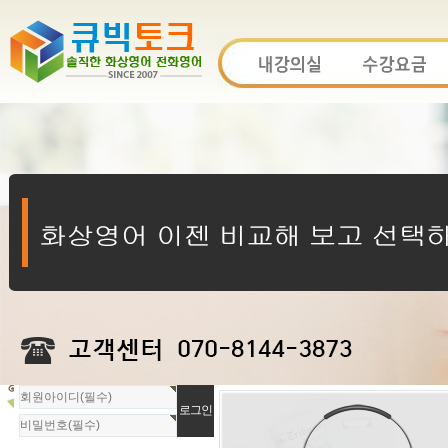
회
원
로
그