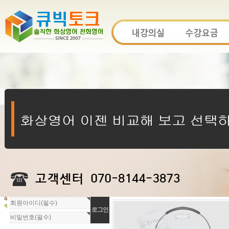
회
원
로
그