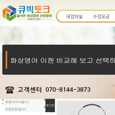
회
원
로
그