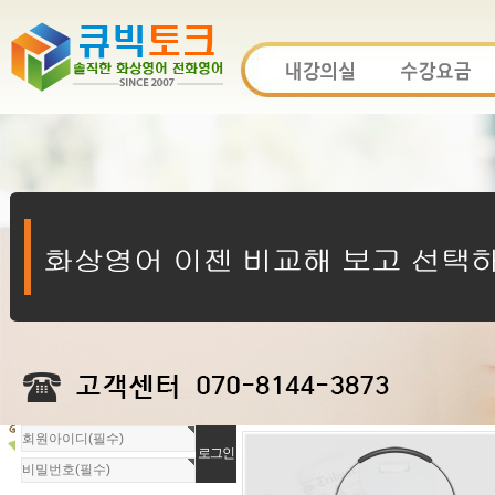
회
원
로
그